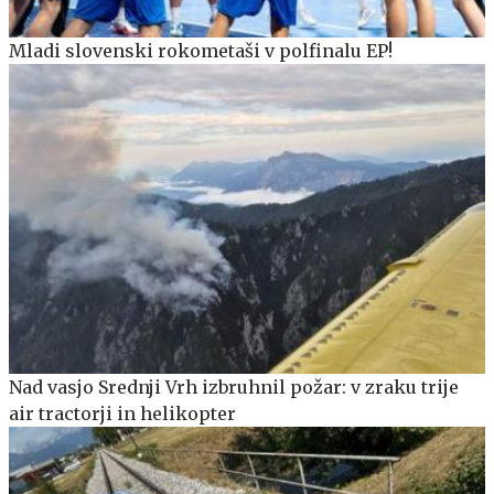
Mladi slovenski rokometaši v polfinalu EP!
Nad vasjo Srednji Vrh izbruhnil požar: v zraku trije
air tractorji in helikopter