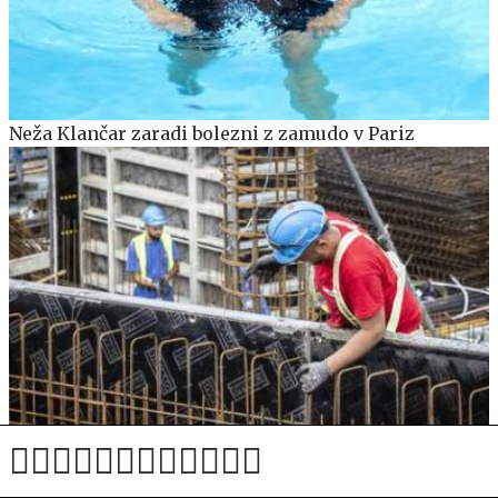
Neža Klančar zaradi bolezni z zamudo v Pariz
Pomanjkanje delavcev: kdo bo do konca desetletja