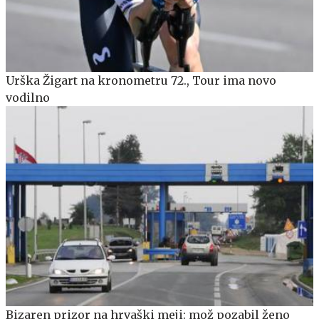
Urška Žigart na kronometru 72., Tour ima novo
vodilno
Bizaren prizor na hrvaški meji: mož pozabil ženo