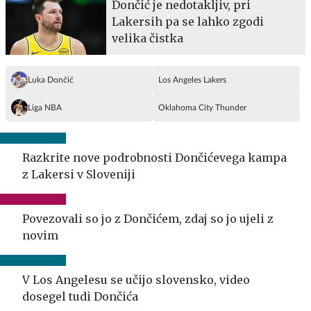
Dončić je nedotakljiv, pri
Lakersih pa se lahko zgodi
velika čistka
Luka Dončić
Los Angeles Lakers
Liga NBA
Oklahoma City Thunder
Razkrite nove podrobnosti Dončićevega kampa
z Lakersi v Sloveniji
Povezovali so jo z Dončićem, zdaj so jo ujeli z
novim
V Los Angelesu se učijo slovensko, video
dosegel tudi Dončića