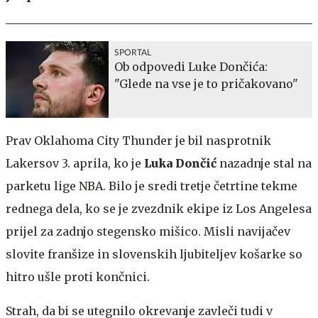
SPORTAL
Ob odpovedi Luke Dončića:
"Glede na vse je to pričakovano"
Prav Oklahoma City Thunder je bil nasprotnik
Lakersov 3. aprila, ko je
Luka Dončić
nazadnje stal na
parketu lige NBA. Bilo je sredi tretje četrtine tekme
rednega dela, ko se je zvezdnik ekipe iz Los Angelesa
prijel za zadnjo stegensko mišico. Misli navijačev
slovite franšize in slovenskih ljubiteljev košarke so
hitro ušle proti končnici.
Strah, da bi se utegnilo okrevanje zavleči tudi v