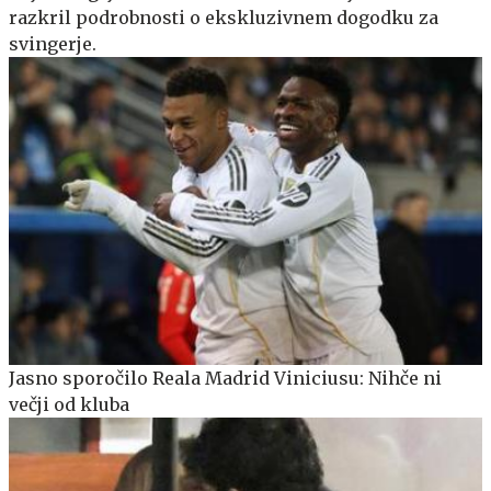
razkril podrobnosti o ekskluzivnem dogodku za
svingerje.
Jasno sporočilo Reala Madrid Viniciusu: Nihče ni
večji od kluba