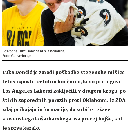
Poškodba Luke Dončića ni bila nedolžna.
Foto: Guliverimage
Luka Dončić je zaradi poškodbe stegenske mišice
letos izpustil celotno končnico, ki so jo njegovi
Los Angeles Lakersi zaključili v drugem krogu, po
štirih zaporednih porazih proti Oklahomi. Iz ZDA
zdaj prihajajo informacije, da so bile težave
slovenskega košarkarskega asa precej hujše, kot
je sprva kazalo.