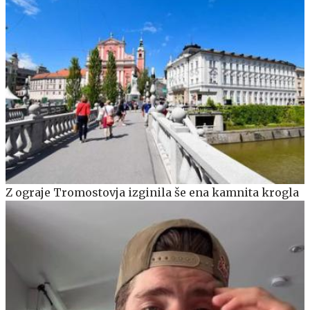
Z ograje Tromostovja izginila še ena kamnita krogla