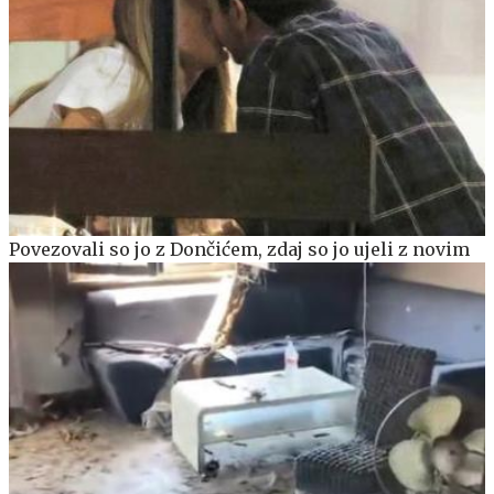
Povezovali so jo z Dončićem, zdaj so jo ujeli z novim