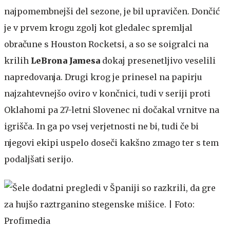
najpomembnejši del sezone, je bil upravičen. Dončić
je v prvem krogu zgolj kot gledalec spremljal
obračune s Houston Rocketsi, a so se soigralci na
krilih
LeBrona Jamesa
dokaj presenetljivo veselili
napredovanja. Drugi krog je prinesel na papirju
najzahtevnejšo oviro v končnici, tudi v seriji proti
Oklahomi pa 27-letni Slovenec ni dočakal vrnitve na
igrišča. In ga po vsej verjetnosti ne bi, tudi če bi
njegovi ekipi uspelo doseči kakšno zmago ter s tem
podaljšati serijo.