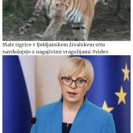
Male tigrice v ljubljanskem živalskem vrtu
navdušujejo z nagajivimi vragolijami #video