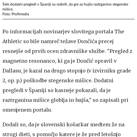
Šele dodatni pregledi v Španiji so razkrili, da gre za hujšo raztrganino stegenske
mišice.
Foto: Profimedia
Po informacijah novinarjev slovitega portala The
Athletic so bile namreč težave Dončića precej
resnejše od prvih ocen zdravniške službe. "Pregled z
magnetno resonanco, ki ga je Dončić opravil v
Dallasu, je kazal na drugo stopnjo (v izvirniku grade
2, op. p.) poškodbe stegenske mišice. Dodatni
pregledi v Španiji so kasneje pokazali, da je
raztrganina mišice globlja in hujša," so zapisali pri
omenjenem portalu.
Dodali so, da je slovenski košarkar medtem že na
strogi dieti, s pomočjo katere je že pred letošnjo