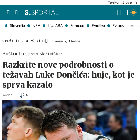
Telekom Slovenije
Slovenija
NBA
Liga ABA
Eurocup
Evroliga
Evropska tekmo
Sreda, 13. 5. 2026, 21.31
2 meseca, 3 tedne
Poškodba stegenske mišice
Razkrite nove podrobnosti o
težavah Luke Dončića: huje, kot je
sprva kazalo
Avtor:
Ž. L.
2,41