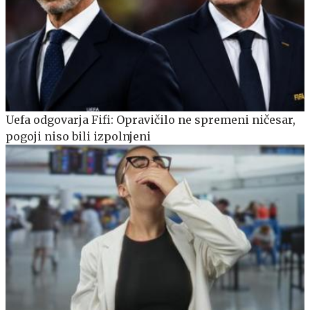
Uefa odgovarja Fifi: Opravičilo ne spremeni ničesar,
pogoji niso bili izpolnjeni