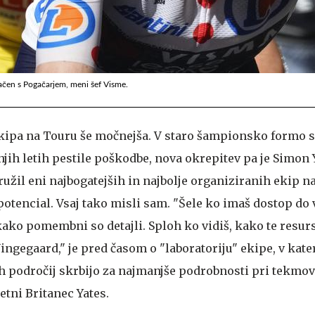
načen s Pogačarjem, meni šef Visme.
ipa na Touru še močnejša. V staro šampionsko formo se
njih letih pestile poškodbe, nova okrepitev pa je Simon Y
družil eni najbogatejših in najbolje organiziranih ekip n
 potencial. Vsaj tako misli sam. "Šele ko imaš dostop do
 kako pomembni so detajli. Sploh ko vidiš, kako te resur
ingegaard," je pred časom o "laboratoriju" ekipe, v kat
ih področij skrbijo za najmanjše podrobnosti pri tekmov
etni Britanec Yates.