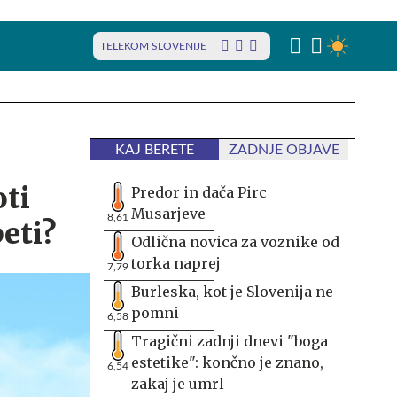
TELEKOM SLOVENIJE
KAJ BERETE
ZADNJE OBJAVE
oti
Predor in dača Pirc
Musarjeve
8,61
eti?
Odlična novica za voznike od
torka naprej
7,79
Burleska, kot je Slovenija ne
pomni
6,58
Tragični zadnji dnevi "boga
estetike": končno je znano,
6,54
zakaj je umrl