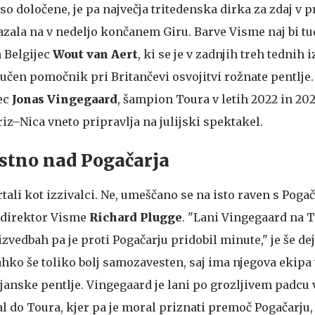
iso določene, je pa največja tritedenska dirka za zdaj v
kazala na v nedeljo končanem Giru. Barve Visme naj bi tud
 Belgijec
Wout van Aert
, ki se je v zadnjih treh tednih 
učen pomočnik pri Britančevi osvojitvi rožnate pentlje.
ec
Jonas Vingegaard
, šampion Toura v letih 2022 in 202
z–Nica vneto pripravlja na julijski spektakel.
stno nad Pogačarja
ali kot izzivalci. Ne, umeščano se na isto raven s Pogač
 direktor Visme
Richard Plugge
. "Lani Vingegaard na T
izvedbah pa je proti Pogačarju pridobil minute," je še dej
lahko še toliko bolj samozavesten, saj ima njegova ekipa
janske pentlje. Vingegaard je lani po grozljivem padcu 
do Toura, kjer pa je moral priznati premoč Pogačarju, k