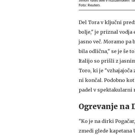
Simon Yates šele v nizozemskem "labo
Foto: Reuters
Del Tora v ključni pred
bolje," je priznal vodja
jasno več. Moramo pa b
bila odlična," se je še 
Italijo so prišli z jas
Toro, ki je "vzhajajoča
ni končal. Podobno kot
padel v spektakularni 
Ogrevanje na D
"Ko je na dirki Pogačar,
zmedi glede kapetana U