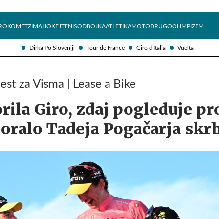
Želite prejemati e-novice?
Uživajmo pametno
ROKOMET
ZIMA
HOKEJ
TENIS
ODBOJKA
ATLETIKA
MOTO
DRUGO
OLIMPIZEM
Dirka Po Sloveniji
Tour de France
Giro d'Italia
Vuelta
st za Visma | Lease a Bike
ila Giro, zdaj pogleduje pr
oralo Tadeja Pogačarja skrb