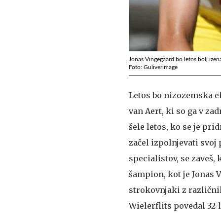
Jonas Vingegaard bo letos bolj ize
Foto: Guliverimage
Letos bo nizozemska ek
van Aert, ki so ga v zad
šele letos, ko se je pri
začel izpolnjevati svoj
specialistov, se zaveš,
šampion, kot je Jonas V
strokovnjaki z različn
Wielerflits povedal 32-l