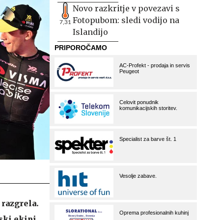
Novo razkritje v povezavi s
Fotopubom: sledi vodijo na
7,31
Islandijo
 razgrela.
ski ekipi