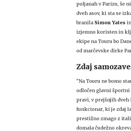
poljanah v Parizu, še n
dveh asov, ki sta se iz
branila
Simon Yates
in
izjemno koristen in klj
ekipe na Touru bo Dan
od marčevske dirke Pari
Zdaj samozave
"Na Touru ne bomo start
odločen glavni športni
pravi, v prejšnjih dveh 
funkcionar, ki je zdaj 
prestižno zmago z itali
domala čudežno okreval 