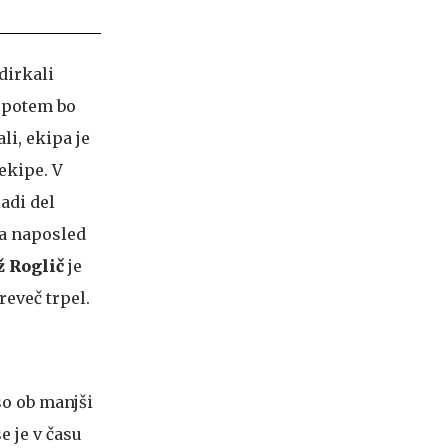
dirkali
, potem bo
li, ekipa je
 ekipe. V
adi del
ra naposled
 Roglič
je
reveč trpel.
 so ob manjši
e je v času