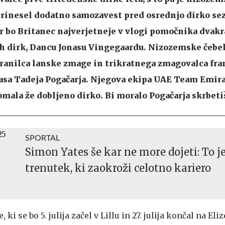
prinesel dodatno samozavest pred osrednjo dirko se
er bo Britanec najverjetneje v vlogi pomočnika dva
h dirk, Dancu Jonasu Vingegaardu. Nizozemske čebel
branilca lanske zmage in trikratnega zmagovalca fr
 asa Tadeja Pogačarja. Njegova ekipa UAE Team Emir
domala že dobljeno dirko. Bi moralo Pogačarja skrbeti
SPORTAL
Simon Yates še kar ne more dojeti: To j
trenutek, ki zaokroži celotno kariero
ki se bo 5. julija začel v Lillu in 27. julija končal na Eli