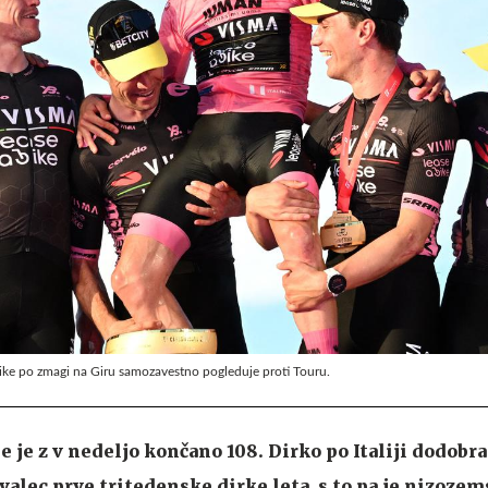
ike po zmagi na Giru samozavestno pogleduje proti Touru.
 je z v nedeljo končano 108. Dirko po Italiji dodobra
alec prve tritedenske dirke leta, s to pa je nizozem