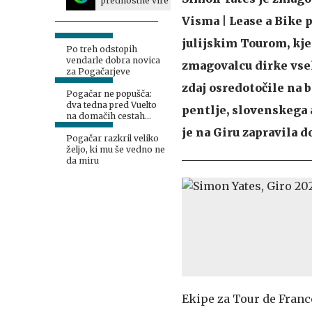
prednostne vire
Visma | Lease a Bike 
julijskim Tourom, kj
Po treh odstopih
vendarle dobra novica
zmagovalcu dirke vse
za Pogačarjeve
zdaj osredotočile na 
Pogačar ne popušča:
dva tedna pred Vuelto
pentlje, slovenskega
na domačih cestah
podira rekorde
je na Giru zapravila 
Pogačar razkril veliko
željo, ki mu še vedno ne
da miru
Ekipe za Tour de France, 