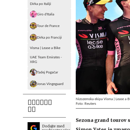
Dirka po Italiji
Giro d'Italia
Tour de France
Dirka po Franciji
Visma | Lease a Bike
UAE Team Emirates -
XRG
Tadej Pogačar
Jonas Vingegaard
Nizozemska ekipa Visma | Lease a B
Foto: Reuters
Sezona grand tourov se
Dodajte med
Simon Yates je zmagov