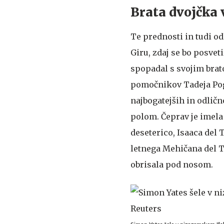
Brata dvojčka 
Te prednosti in tudi od
Giru, zdaj se bo posvet
spopadal s svojim bra
pomočnikov Tadeja Pog
najbogatejših in odličn
polom. Čeprav je imela 
deseterico, Isaaca del 
letnega Mehičana del T
obrisala pod nosom.