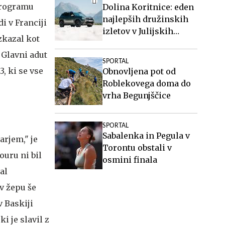
 programu
Dolina Koritnice: eden
najlepših družinskih
i v Franciji
izletov v Julijskih
izkazal kot
Alpah
 Glavni adut
SPORTAL
3, ki se vse
Obnovljena pot od
Roblekovega doma do
vrha Begunjščice
SPORTAL
Sabalenka in Pegula v
arjem," je
Torontu obstali v
ouru ni bil
osmini finala
al
 v žepu še
v Baskiji
i je slavil z