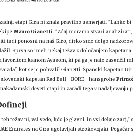
ratoriju" izkorišča ves svoj potencial.
zadnji etapi Gira ni znala pravilno usmerjati. "Lahko bi 
 ekipe
Mauro Gianetti
. "Zdaj moramo stvari analizirati
iti tudi ponosni na naš Giro, dirko smo dolgo nadzorova
tolažil. Sprva so imeli nekaj težav z določanjem kapetana
nim favoritom Juanom Ayusom, ki pa ga je nato zasenčil ml
 zvezda", kot se je pohvalil Gianetti. Španski kapetan Gi
 slovenski kapetan Red Bull - BORE - hansgrohe
Primož
makadamski deveti etapi in zaradi tega v nadaljevanju p
ofineji
 teh težav ni, vsi vedo, kdo je glavni, in vsi delajo zanj,"
AE Emirates na Giru ugotavljali strokovnjaki. Pogačar s