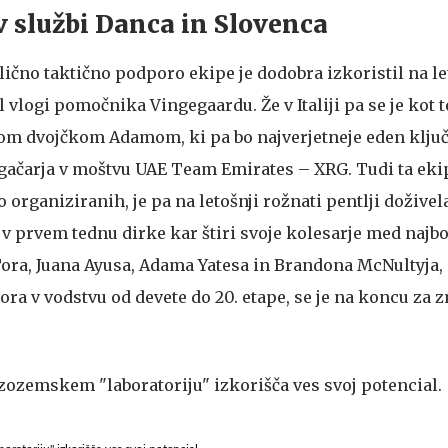
v službi Danca in Slovenca
lično taktično podporo ekipe je dodobra izkoristil na l
il vlogi pomočnika Vingegaardu. Že v Italiji pa se je kot
tom dvojčkom Adamom, ki pa bo najverjetneje eden klju
ačarja v moštvu UAE Team Emirates – XRG. Tudi ta ekip
o organiziranih, je pa na letošnji rožnati pentlji doživel
v prvem tednu dirke kar štiri svoje kolesarje med najbo
Tora, Juana Ayusa, Adama Yatesa in Brandona McNultyja, 
ora v vodstvu od devete do 20. etape, se je na koncu za