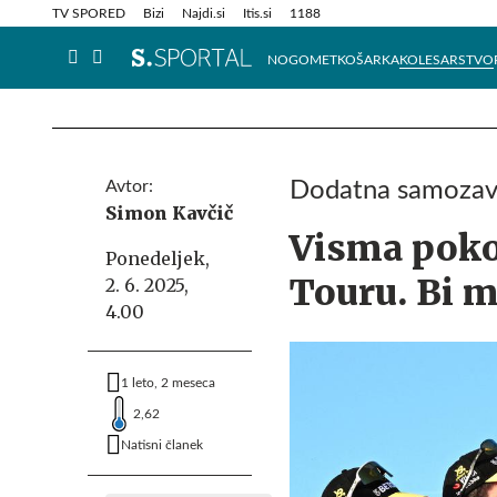
Info in obvestila
Tehnik
TV SPORED
Bizi
Najdi.si
Itis.si
1188
NOGOMET
KOŠARKA
KOLESARSTVO
Avtor:
Dodatna samozave
Simon Kavčič
Visma pokor
Ponedeljek,
Touru. Bi m
2. 6. 2025,
4.00
1 leto, 2 meseca
2,62
Natisni članek