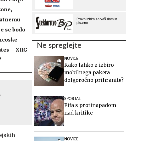
zone,
kratnemu
e se bodo
ancoske
Ne spreglejte
ates – XRG
?
NOVICE
Kako lahko z izbiro
mobilnega paketa
dolgoročno prihranite?
e
SPORTAL
Fifa s protinapadom
nad kritike
zejskih
NOVICE