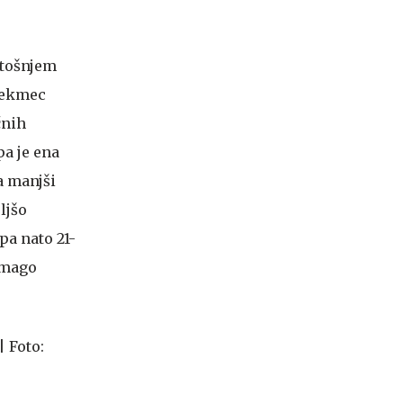
etošnjem
 tekmec
čnih
a je ena
a manjši
ljšo
pa nato 21-
 zmago