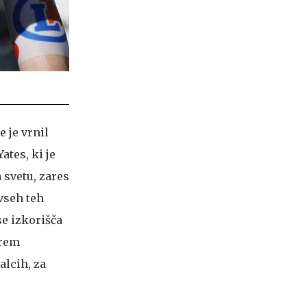
 je vrnil
ates, ki je
a svetu, zares
 vseh teh
se izkorišča
erem
alcih, za