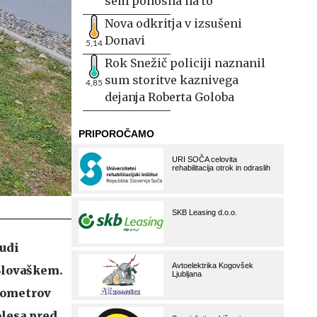
sem ponosna na to
Nova odkritja v izsušeni
Donavi
5,14
Rok Snežič policiji naznanil
sum storitve kaznivega
4,85
dejanja Roberta Goloba
tudi
 Slovaškem.
ilometrov
olesa pred