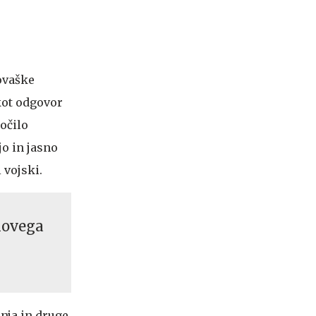
lovaške
kot odgovor
očilo
jo in jasno
 vojski.
 novega
nja in druge