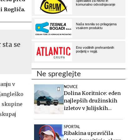
i Rogliča.
 sta se
Ne spreglejte
anju v
NOVICE
Dolina Koritnice: eden
(angleško
najlepših družinskih
e skupine
izletov v Julijskih
 skupaj
Alpah
SPORTAL
Ribakina upravičila