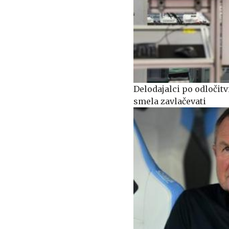
Delodajalci po odločitv
smela zavlačevati