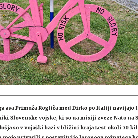
a asa Primoža Rogliča med Dirko po Italiji navijajo 
iki Slovenske vojske, ki so na misiji zveze Nato na
šja so v vojaški bazi v bližini kraja Lest okoli 70 k
meje ustvarili s postavitvijo lesenega rožnatega k