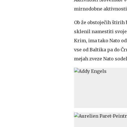
mirnodobne aktivnosti, 
Ob že obstoječih štiri
sklenil namestiti svoj
Krim, ima tako Nato od
vse od Baltika pa do Č
mejah zveze Nato sodelu