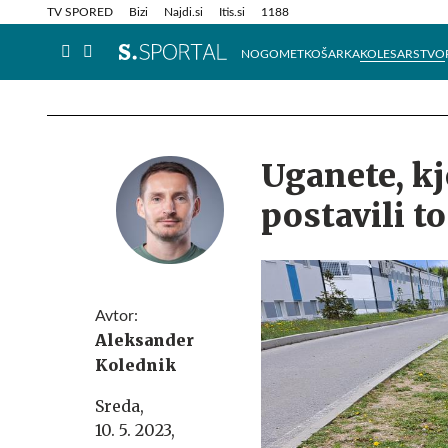
Info in obvestila
Tehnik
TV SPORED
Bizi
Najdi.si
Itis.si
1188
NOGOMET
KOŠARKA
KOLESARSTVO
Uganete, kje
postavili t
Avtor:
Aleksander
Kolednik
Sreda,
10. 5. 2023,