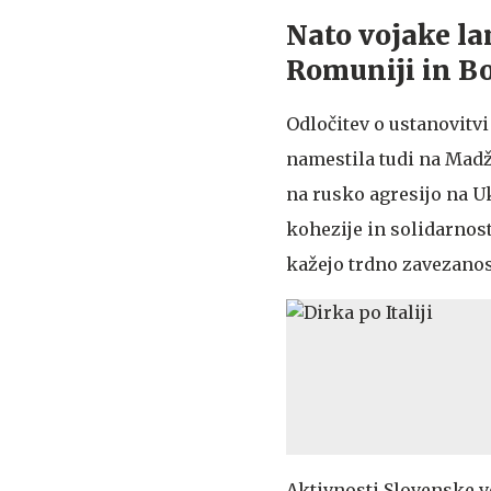
Nato vojake la
Romuniji in Bo
Odločitev o ustanovitvi
namestila tudi na Madž
na rusko agresijo na U
kohezije in solidarnost
kažejo trdno zavezanos
Aktivnosti Slovenske v