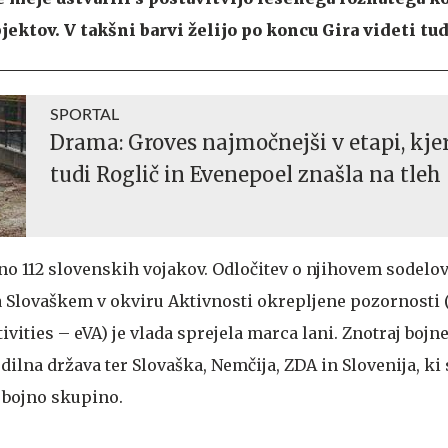
ektov. V takšni barvi želijo po koncu Gira videti tud
SPORTAL
Drama: Groves najmočnejši v etapi, kjer
tudi Roglič in Evenepoel znašla na tleh
no 112 slovenskih vojakov. Odločitev o njihovem sodelov
a Slovaškem v okviru Aktivnosti okrepljene pozornosti 
vities – eVA) je vlada sprejela marca lani. Znotraj bojn
dilna država ter Slovaška, Nemčija, ZDA in Slovenija, ki
o bojno skupino.