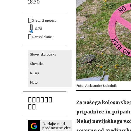
18.30
3 leta, 2 meseca
0,78
Natisni članek
Slovenska vojska
Slovaška
Rusija
Nato
Foto: Aleksander Kolednik
Za našega kolesarskeg
pripadnice in pripadn
Nekaj navijaškega vzdu
Dodajte med
prednostne vire
severno od Madžarske 