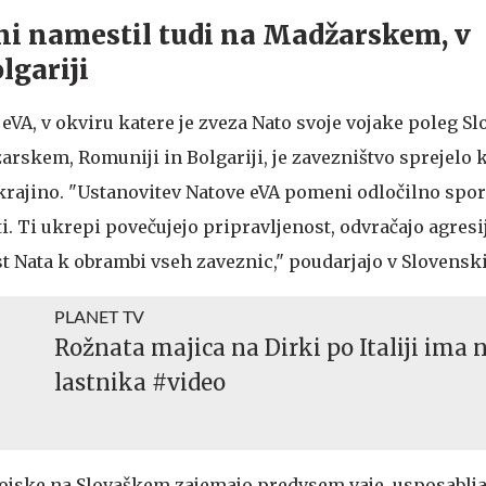
ni namestil tudi na Madžarskem, v
lgariji
 eVA, v okviru katere je zveza Nato svoje vojake poleg S
arskem, Romuniji in Bolgariji, je zavezništvo sprejelo 
krajino. "Ustanovitev Natove eVA pomeni odločilno spor
i. Ti ukrepi povečujejo pripravljenost, odvračajo agresi
t Nata k obrambi vseh zaveznic," poudarjajo v Slovenski
PLANET TV
Rožnata majica na Dirki po Italiji ima
lastnika #video
ojske na Slovaškem zajemajo predvsem vaje, usposablja