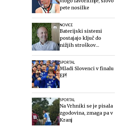
vlogo favoritinje, slovo
pete nosilke
NOVICE
Baterijski sistemi
postajajo ključ do
nižjih stroškov
elektrike v podjetjih
SPORTAL
Mladi Slovenci v finalu
EP!
SPORTAL
Na Vrhniki se je pisala
zgodovina, zmaga pa v
Kranj