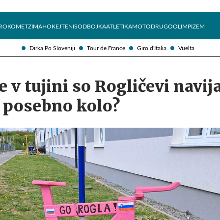
Želite prejemati e-novice?
Uživajmo pametno
ROKOMET
ZIMA
HOKEJ
TENIS
ODBOJKA
ATLETIKA
MOTO
DRUGO
OLIMPIZEM
Dirka Po Sloveniji
Tour de France
Giro d'Italia
Vuelta
 v tujini so Rogličevi navij
o posebno kolo?