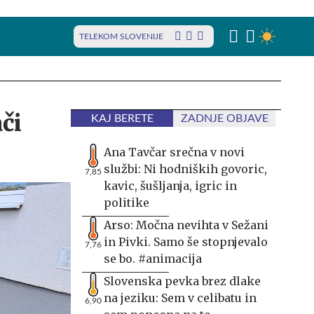
TELEKOM SLOVENIJE
ači
KAJ BERETE
ZADNJE OBJAVE
Ana Tavčar srečna v novi
službi: Ni hodniških govoric,
7,85
kavic, šušljanja, igric in
politike
Arso: Močna nevihta v Sežani
in Pivki. Samo še stopnjevalo
7,76
se bo. #animacija
Slovenska pevka brez dlake
na jeziku: Sem v celibatu in
6,90