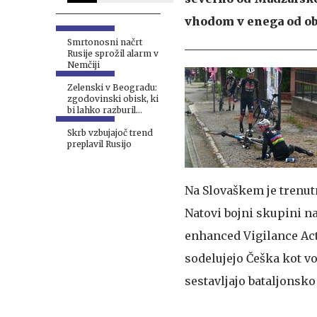
vhodom v enega od obj
Smrtonosni načrt
Rusije sprožil alarm v
Nemčiji
Zelenski v Beogradu:
zgodovinski obisk, ki
bi lahko razburil
Moskvo
Skrb vzbujajoč trend
preplavil Rusijo
Na Slovaškem je trenut
Natovi bojni skupini n
enhanced Vigilance Acti
sodelujejo Češka kot vo
sestavljajo bataljonsk