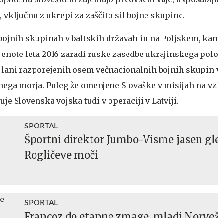
vključno z ukrepi za zaščito sil bojne skupine.
h bojnih skupinah v baltskih državah in na Poljskem, kam
e enote leta 2016 zaradi ruske zasedbe ukrajinskega pol
 lani razporejenih osem večnacionalnih bojnih skupin 
rnega morja. Poleg že omenjene Slovaške v misijah na v
je Slovenska vojska tudi v operaciji v Latviji.
SPORTAL
Športni direktor Jumbo-Visme jasen gl
Rogličeve moči
SPORTAL
Francoz do etapne zmage, mladi Norve