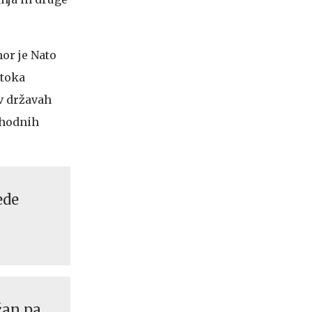
or je Nato
otoka
v državah
zhodnih
ede
žan pa