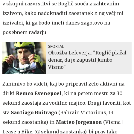
v skupni razvrstitvi se Roglič sooča z zahtevnim
izzivom, kako nadoknaditi zaostanek z največjimi
izzivalci, ki ga bodo imeli danes zagotovo na
posebnem radarju.
SPORTAL
Obtožba Lefeverja: "Roglič plačal
denar, da je zapustil Jumbo-
Vismo"
Zanimivo bo videti, kaj bo pripravil zelo aktivni na
dirki
Remco Evenepoel
, ki na petem mestu za 30
sekund zaostaja za vodilno majico. Drugi favoriti, kot
sta
Santiago Buitrago
(Bahrain Victorious, 13
sekund zaostanka) in
Matteo
Jorgenson
(Visma |
Lease a Bike, 52 sekund zaostanka), bi prav tako