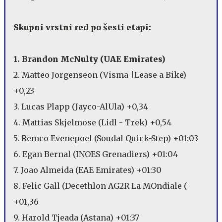
Skupni vrstni red po šesti etapi:
1. Brandon McNulty (UAE Emirates)
2. Matteo Jorgenseon (Visma |Lease a Bike)
+0,23
3. Lucas Plapp (Jayco-AlUla) +0,34
4. Mattias Skjelmose (Lidl - Trek) +0,54
5. Remco Evenepoel (Soudal Quick-Step) +01:03
6. Egan Bernal (INOES Grenadiers) +01:04
7. Joao Almeida (EAE Emirates) +01:30
8. Felic Gall (Decethlon AG2R La MOndiale (
+01,36
9. Harold Tjeada (Astana) +01:37