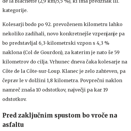
de la Blachette (2,9 km/5,5 %), ki ima predznak III.
kategorije.
Kolesarji bodo po 92. prevoženem kilometru lahko
nekoliko zadihali, novo konkretnejše vzpenjanje pa
bo predstavljal 6,3-kilometrski vzpon s 4,3 %
naklona (Col de Gourdon), za katerim je nato še 59
kilometrov do cilja. Vrhunec dneva čaka kolesarje na
Côte de la Côte-sur-Loup. Klanec je zelo zahteven, pa
čeprav le v dolžini 1,8 kilometra. Povprečni naklon
namreč znaša 10 odstotkov, največji pa kar 19
odstotkov.
Pred zaključnim spustom bo vroče na
asfaltu