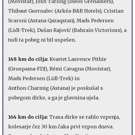
(Movistar), Josh Tarling (Ineos Grenadiers),
Thibaut Guernalec (Arkéa-B&B Hotels), Cristian
Scaroni (Astana Qazaqstan), Mads Pedersen
(Lidl-Trek), Dušan Rajović (Bahrain Victorious), a
tudi ta pobeg ni bil uspešen.
148 km do cilja:
Kvartet Laurence Pithie
(Groupama-FDJ), Rémi Cavagna (Movistar),
Mads Pedersen (Lidl-Trek) in
Anthon Charmig (Astana) je poskušal s
pobegom dirke, a ga je glavnina ujela.
164 km do cilja:
Trasa dirke se rahlo vzpenja,
kolesarje čez 30 km čaka prvi vzpon dneva.