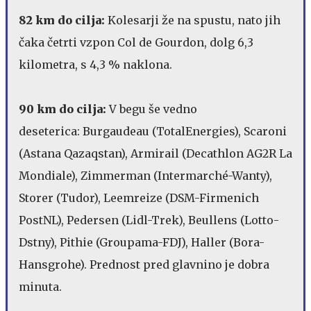
82 km do cilja:
Kolesarji že na spustu, nato jih
čaka četrti vzpon Col de Gourdon, dolg 6,3
kilometra, s 4,3 % naklona.
90 km do cilja:
V begu še vedno
deseterica: Burgaudeau (TotalEnergies), Scaroni
(Astana Qazaqstan), Armirail (Decathlon AG2R La
Mondiale), Zimmerman (Intermarché-Wanty),
Storer (Tudor), Leemreize (DSM-Firmenich
PostNL), Pedersen (Lidl-Trek), Beullens (Lotto-
Dstny), Pithie (Groupama-FDJ), Haller (Bora-
Hansgrohe). Prednost pred glavnino je dobra
minuta.