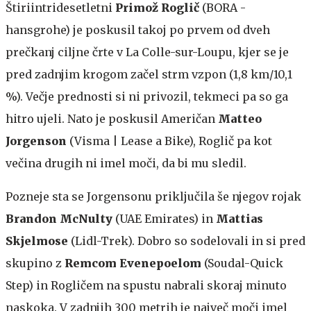
Štiriintridesetletni
Primož Roglič
(BORA -
hansgrohe) je poskusil takoj po prvem od dveh
prečkanj ciljne črte v La Colle-sur-Loupu, kjer se je
pred zadnjim krogom začel strm vzpon (1,8 km/10,1
%). Večje prednosti si ni privozil, tekmeci pa so ga
hitro ujeli. Nato je poskusil Američan
Matteo
Jorgenson
(Visma | Lease a Bike), Roglič pa kot
večina drugih ni imel moči, da bi mu sledil.
Pozneje sta se Jorgensonu priključila še njegov rojak
Brandon McNulty
(UAE Emirates) in
Mattias
Skjelmose
(Lidl-Trek). Dobro so sodelovali in si pred
skupino z
Remcom Evenepoelom
(Soudal-Quick
Step) in Rogličem na spustu nabrali skoraj minuto
naskoka. V zadnjih 300 metrih je največ moči imel