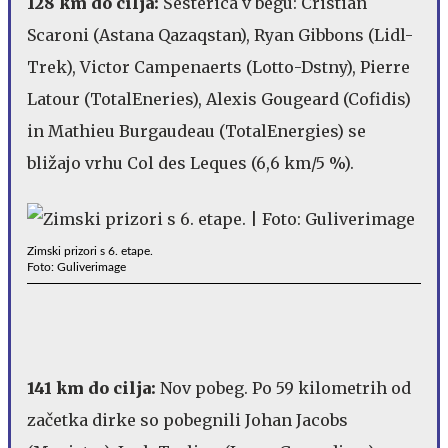
128 km do cilja:
Šesterica v begu: Cristian
Scaroni (Astana Qazaqstan), Ryan Gibbons (Lidl-
Trek), Victor Campenaerts (Lotto-Dstny), Pierre
Latour (TotalEneries), Alexis Gougeard (Cofidis)
in Mathieu Burgaudeau (TotalEnergies) se
bližajo vrhu Col des Leques (6,6 km/5 %).
Zimski prizori s 6. etape.
Foto: Guliverimage
141 km do cilja:
Nov pobeg. Po 59 kilometrih od
začetka
dirke so pobegnili Johan Jacobs