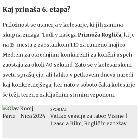
Kaj prinaša 6. etapa?
Priložnost se usmerja v kolesarje, ki jih zanima
skupna zmaga. Tudi v našega
Primoža
Rogliča
, ki je
na 15. mestu z zaostankom 1:10 za rumeno majico.
Medtem za osrednjimi konkurenti za končni uspeh
zaostaja za okoli 40 sekund. Zato se v kolesarskem
svetu sprašujejo, ali lahko v petkovem dnevu naredi
kaj konkretnejšega, ker nato v soboto čaka kolesarje
še težji teren z zaključnim strmim vzponom.
SPORTAL
Veliko veselje za tabor Visme |
Lease a Bike, Roglič brez težav