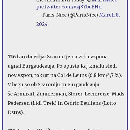
pic.twitter.com/Vzj8YbcBHn
— Paris-Nice (@ParisNice)
March 8,
2024
126 km do cilja:
Scaroni je na vrhu vzpona
ugnal Burgaudeauja. Po spustu kaj kmalu sledi
nov vzpon, tokrat na Col de Leuns (6,8 km/4,7 %).
V begu so ob Scaroniju in Burgaudeauju
še Armirail, Zimmerman, Storer, Leemreize, Mads
Pedersen (Lidl-Trek) in Cedric Beullens (Lotto-
Dstny).