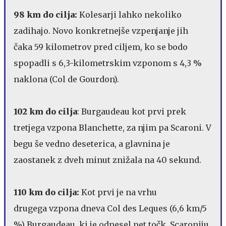
98 km do cilja:
Kolesarji lahko nekoliko
zadihajo. Novo konkretnejše vzpenjanje jih
čaka 59 kilometrov pred ciljem, ko se bodo
spopadli s 6,3-kilometrskim vzponom s 4,3 %
naklona (Col de Gourdon).
102 km do cilja
: Burgaudeau kot prvi prek
tretjega vzpona Blanchette, za njim pa Scaroni. V
begu še vedno deseterica, a glavnina je
zaostanek z dveh minut znižala na 40 sekund.
110 km do cilja:
Kot prvi je na vrhu
drugega vzpona dneva Col des Leques (6,6 km/5
%) Burgaudeau, ki je odnesel pet točk, Scaroniju