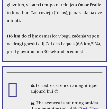
glavnino, v kateri tempo narekujeta Omar Fraile
in Jonathan Castroviejo (Ineos), je narasla na dve
minuti.
116 km do cilja:
osmerica v begu začenja vzpon
na drugi gorski cilj Col des Leques (6,6 km/5 %),
pred glavnino ima 30 sekund prednosti.
🏔️ Le cadre est encore magnifique
aujourd’hui 😍
🏔️ The scenery is stunning amidst
the mountains today! 😍
#ParisNice