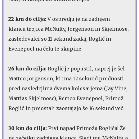
22 km do cilja:
V ospredju je na zadnjem
klancu trojica McNulty, Jorgenson in Skjelmose,
zasledovalci so 11 sekund zadaj, Roglič in
Evenepoel na čelu te skupine.
26 km do cilja:
Roglič je popustil, naprej je šel
Matteo Jorgenson, ki ima 12 sekund prednosti
pred naslednjima dvema kolesarjema (Jay Vine,
Mattias Skjelmose), Remco Evenepoel, Primož
Roglič in preostali zaostajajo še 16 sekund več.
30 km do cilja:
Prvi napad Primoža Rogliča! Že
na začetku zadnjega klanca. Sledi mu McNulty, a