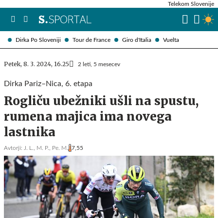
Telekom Slovenije
Dirka Po Sloveniji
Tour de France
Giro d'Italia
Vuelta
Petek, 8. 3. 2024, 16.25
2 leti, 5 mesecev
Dirka Pariz–Nica, 6. etapa
Rogliču ubežniki ušli na spustu,
rumena majica ima novega
lastnika
Avtorji:
J. L.,
M. P.,
Pe. M.
7,55