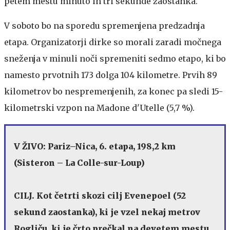
petem mestu minuto in tri sekunde zaostanka.
V soboto bo na sporedu spremenjena predzadnja
etapa. Organizatorji dirke so morali zaradi močnega
sneženja v minuli noči spremeniti sedmo etapo, ki bo
namesto prvotnih 173 dolga 104 kilometre. Prvih 89
kilometrov bo nespremenjenih, za konec pa sledi 15-
kilometrski vzpon na Madone d'Utelle (5,7 %).
V ŽIVO: Pariz–Nica, 6. etapa, 198,2 km
(Sisteron – La Colle-sur-Loup)
CILJ. Kot četrti skozi cilj Evenepoel (52
sekund zaostanka), ki je vzel nekaj metrov
Rogliču, ki je črto prečkal na devetem mestu.