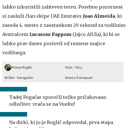
lahko izkoristili zahteven teren. Posebno pozornost
si zasluži član ekipe UAE Emirates
Joao
Almeida
, ki
zaseda 4. mesto z zaostankom 29 sekund za vodilnim
Avstralcem
Lucasom Pappom
(Jajco AlUla), ki bi se
lahko prav danes poslovil od rumene majice
vodilnega.
Primož Roglič
Pariz - Nica
BORA - hansgrohe
Remco Evenepoel
Tadej Pogačar sporočil težko pričakovano
odločitev: vrača se na Vuelto!
Na dirki, ki jo je Roglič odpovedal, prva etapa