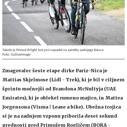
Takole je Primož ROglič kot prvi napadel na začetku zadnjega klanca.
Foto: Guliverimage
Zmagovalec šeste etape dirke Pariz–Nica je
Mattias Skjelmose (Lidl - Trek), ki je bil v ciljnem
šprintu močnejši od Brandona McNultyja (UAE
Emirates), ki je oblekel rumeno majico, in Mattea
Jorgensona (Visma | Lease a bike). Ubežna trojica
si je na zadnjem vzponu priborila deset sekund
prednosti pred Primožem Rogličem (BORA -