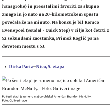
hansgrohe) in preostalimi favoriti za skupno
zmago in jo nato na 20-kilometrskem spustu
povečala že na minuto. Na koncu je bil Remco
Evenepoel (Soudal - Quick Step) v cilju kot četrti z
52 sekundami zaostanka, Primož Roglič pa na
devetem mestu s 53.
Dirka Pariz
–
Nica, 5. etapa
Po šesti etapi je rumeno majico oblekel Američan Brandon McNulty.
Foto: Guliverimage