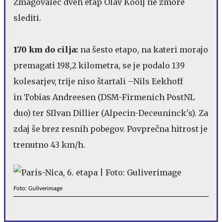
Zmagovalec dveh etap Olav Kooij ne zmore
slediti.
170 km do cilja:
na šesto etapo, na kateri morajo
premagati 198,2 kilometra, se je podalo 139
kolesarjev, trije niso štartali –Nils Eekhoff
in Tobias Andreesen (DSM-Firmenich PostNL
duo) ter SIlvan Dillier (Alpecin-Deceuninck's). Za
zdaj še brez resnih pobegov. Povprečna hitrost je
trenutno 43 km/h.
Foto: Guliverimage