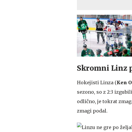
Skromni Linz p
Hokejisti Linza (
Ken O
sezono, so z 2:3 izgubi
odlično, je tokrat zmag
zmagi podal.