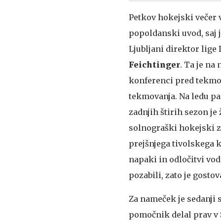
Petkov hokejski večer v
popoldanski uvod, saj j
Ljubljani direktor lige
Feichtinger
. Ta je na
konferenci pred tekmo 
tekmovanja. Na ledu pa
zadnjih štirih sezon je 
solnograški hokejski zg
prejšnjega tivolskega k
napaki in odločitvi vod
pozabili, zato je gostov
Za nameček je sedanji 
pomočnik delal prav v 