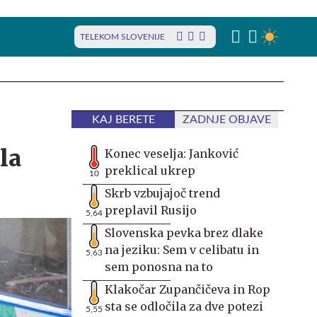
TELEKOM SLOVENIJE
KAJ BERETE
ZADNJE OBJAVE
la
Konec veselja: Janković
preklical ukrep
10
Skrb vzbujajoč trend
preplavil Rusijo
5,64
Slovenska pevka brez dlake
na jeziku: Sem v celibatu in
5,63
sem ponosna na to
Klakočar Zupančičeva in Rop
sta se odločila za dve potezi
5,55