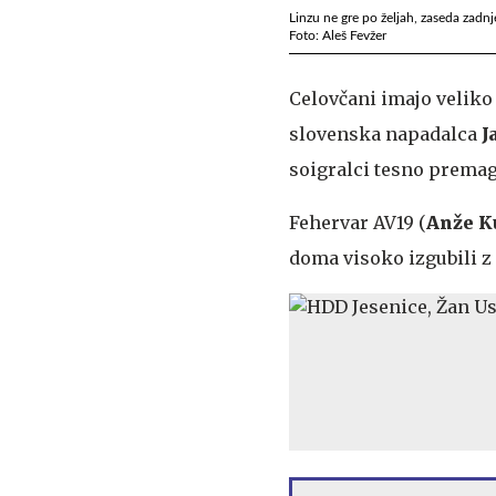
Linzu ne gre po željah, zaseda zadn
Foto: Aleš Fevžer
Celovčani imajo veliko
slovenska napadalca
J
soigralci tesno premag
Fehervar AV19 (
Anže K
doma visoko izgubili z 