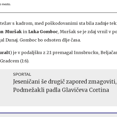
je mesto.
 težav s kadrom, med poškodovanimi sta bila zadnje te
an Muršak
in
Luka Gomboc
, Muršak se je zdaj vrnil v p
al Dunaj. Gomboc bo odsoten dlje časa.
uralt
) je v podaljšku z 2:1 premagal Innsbrucku, Beljača
Gradcem (1:6).
SPORTAL
Jeseničani še drugič zapored zmagoviti,
Podmežakli padla Glavičeva Cortina