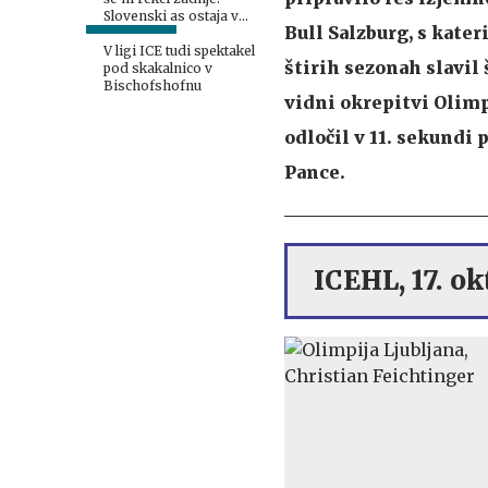
Slovenski as ostaja v
Bull Salzburg, s kate
Celovcu.
V ligi ICE tudi spektakel
štirih sezonah slavil 
pod skakalnico v
Bischofshofnu
vidni okrepitvi Olimp
odločil v 11. sekundi 
Pance.
ICEHL, 17. ok