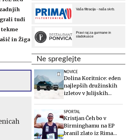
 zadnjih
grali tudi
a tekme
ašič in Žiga
Ne spreglejte
NOVICE
Dolina Koritnice: eden
najlepših družinskih
izletov v Julijskih
Alpah
SPORTAL
Kristjan Čeh bo v
senicah
Birminghamu na EP
branil zlato iz Rima