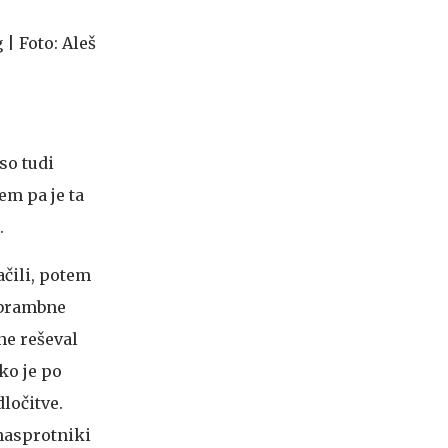
so tudi
tem pa je ta
.
ačili, potem
 obrambne
ane reševal
 ko je po
ločitve.
 nasprotniki