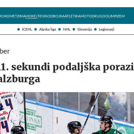
Želite prejemati e-novice?
Uživajmo pametno
ROKOMET
ZIMA
HOKEJ
TENIS
ODBOJKA
ATLETIKA
MOTO
DRUGO
OLIMPIZEM
ICEHL
Alpska liga
NHL
Slovenija
Legionarji
ober
11. sekundi podaljška porazi
alzburga