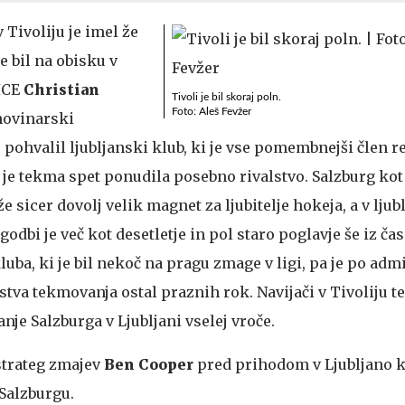
 Tivoliju je imel že
e bil na obisku v
 ICE
Christian
Tivoli je bil skoraj poln.
Foto: Aleš Fevžer
 novinarski
pohvalil ljubljanski klub, ki je vse pomembnejši člen 
 je tekma spet ponudila posebno rivalstvo. Salzburg ko
že sicer dovolj velik magnet za ljubitelje hokeja, a v lju
odbi je več kot desetletje in pol staro poglavje še iz ča
luba, ki je bil nekoč na pragu zmage v ligi, pa je po adm
stva tekmovanja ostal praznih rok. Navijači v Tivoliju t
anje Salzburga v Ljubljani vselej vroče.
strateg zmajev
Ben Cooper
pred prihodom v Ljubljano k
Salzburgu.