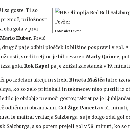
ši za goste. Ti so
 premoč, priložnosti
za oba gola v prvi
Foto: Aleš Fevžer
Mario Huber
. Prvič
drugič pa je odbiti plošček iz bližine pospravil v gol. A 
ožnosti, sredi tretjine je bil nevaren
Marly Quince
, po
izza gola,
Rok Kapel
pa je znižal zaostanek v 19. minuti
i po izdelani akciji in strelu
Bineta Mašiča
hitro izen
laya, ko so zelo pritiskali in tekmecev niso pustili iz
 Sledilo je obdobje premoči gostov, takrat pa je Ljubljanč
eč odličnimi obrambami. Gol
Žige Panceta
v 51. minuti,
u le matiral vratarja Salzburga, se je dolgo zdel gol od
sk Salzburga, a so potem prejeli gol v 58. minuti, ko so