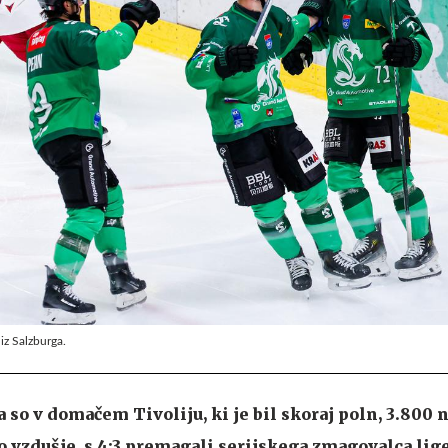
 iz Salzburga.
so v domačem Tivoliju, ki je bil skoraj poln, 3.800 n
o vzdušje, s 4:3 premagali serijskega zmagovalca lig