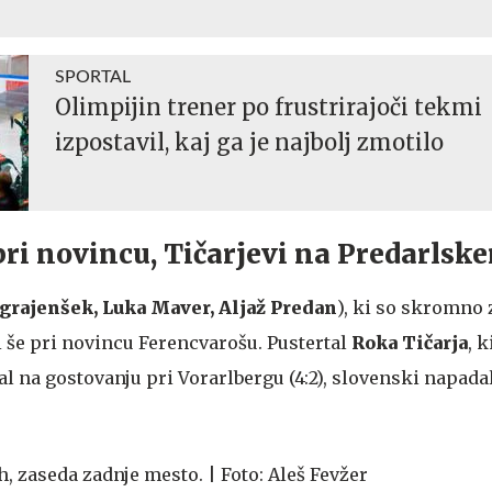
SPORTAL
Olimpijin trener po frustrirajoči tekmi
izpostavil, kaj ga je najbolj zmotilo
ri novincu, Tičarjevi na Predarlsk
grajenšek, Luka Maver, Aljaž Predan
), ki so skromno 
li še pri novincu Ferencvarošu. Pustertal
Roka Tičarja
, 
al na gostovanju pri Vorarlbergu (4:2), slovenski napadal