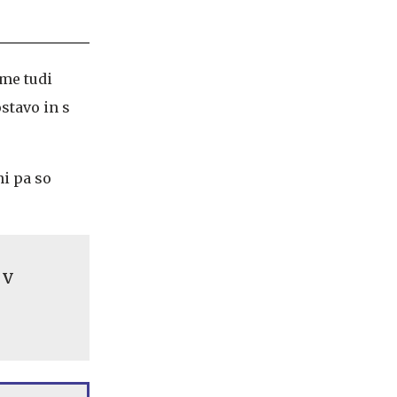
kme tudi
ostavo in s
ni pa so
 v