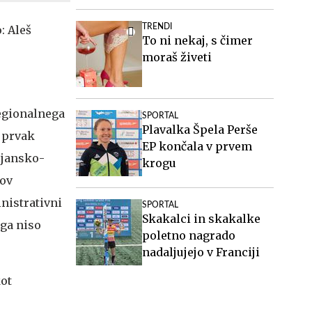
2024
TRENDI
To ni nekaj, s čimer
moraš živeti
regionalnega
SPORTAL
Plavalka Špela Perše
t prvak
EP končala v prvem
bljansko-
krogu
sov
inistrativni
SPORTAL
Skakalci in skakalke
ega niso
poletno nagrado
nadaljujejo v Franciji
ot