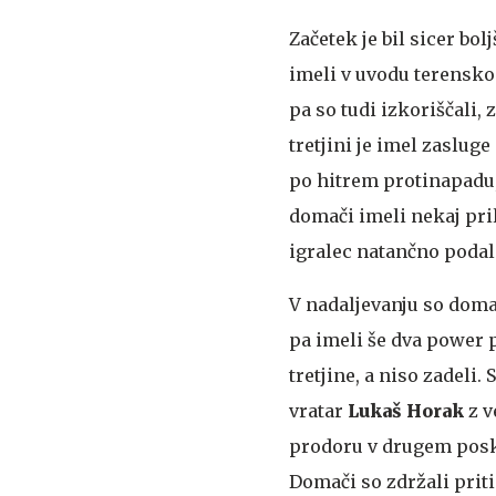
Začetek je bil sicer bolj
imeli v uvodu terensko
pa so tudi izkoriščali, 
tretjini je imel zasluge
po hitrem protinapadu, 
domači imeli nekaj pril
igralec natančno podal 
V nadaljevanju so domač
pa imeli še dva power p
tretjine, a niso zadeli.
vratar
Lukaš Horak
z v
prodoru v drugem poskus
Domači so zdržali priti