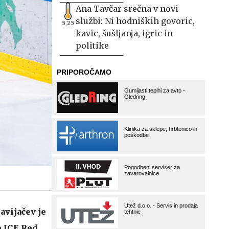
Ana Tavčar srečna v novi
službi: Ni hodniških govoric,
5,25
kavic, šušljanja, igric in
politike
avijačev je
e ICE Red