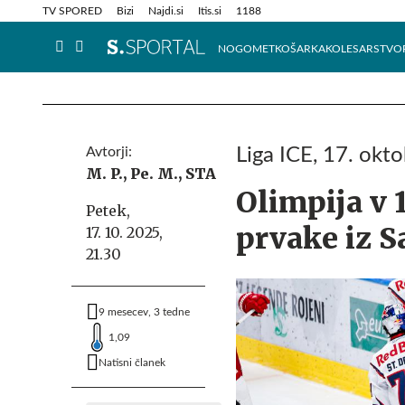
Info in obvestila
Tehnik
TV SPORED
Bizi
Najdi.si
Itis.si
1188
NOGOMET
KOŠARKA
KOLESARSTVO
Avtorji:
Liga ICE, 17. okt
M. P.,
Pe. M.,
STA
Olimpija v 
Petek,
prvake iz S
17. 10. 2025,
21.30
9 mesecev, 3 tedne
1,09
Natisni članek