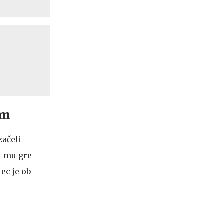
em
začeli
ki mu gre
ec je ob