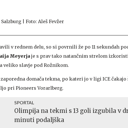
vili v rednem delu, so si povrnili že po 11 sekundah po
aija Meyerja
je s prav tako natančnim strelom izkorist
a veliko slavje pod Rožnikom.
a zaporedna domača tekma, po kateri jo v ligi ICE čakajo 
ljo pri Pioneers Vorarlberg.
SPORTAL
Olimpija na tekmi s 13 goli izgubila v d
minuti podaljška