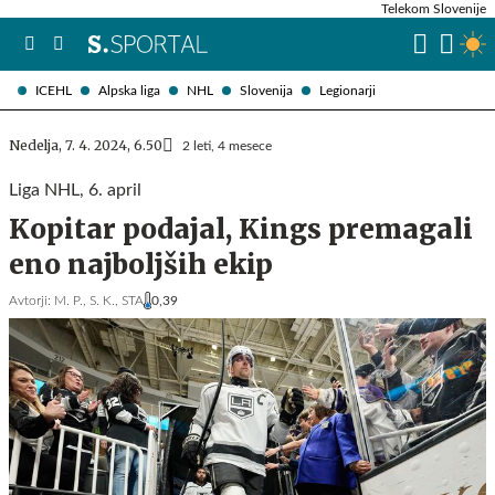
Telekom Slovenije
ICEHL
Alpska liga
NHL
Slovenija
Legionarji
Nedelja, 7. 4. 2024, 6.50
2 leti, 4 mesece
Liga NHL, 6. april
Kopitar podajal, Kings premagali
eno najboljših ekip
Avtorji:
M. P.,
S. K.,
STA
0,39