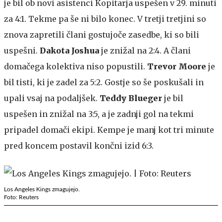
je bil ob novi asistenci Kopitarja uspešen v 29. minuti
za 4:1. Tekme pa še ni bilo konec. V tretji tretjini so
znova zapretili člani gostujoče zasedbe, ki so bili
uspešni.
Dakota Joshua
je znižal na 2:4. A člani
domačega kolektiva niso popustili.
Trevor Moore
je
bil tisti, ki je zadel za 5:2. Gostje so še poskušali in
upali vsaj na podaljšek.
Teddy Blueger
je bil
uspešen in znižal na 3:5, a je zadnji gol na tekmi
pripadel domači ekipi. Kempe je manj kot tri minute
pred koncem postavil končni izid 6:3.
Los Angeles Kings zmagujejo.
Foto: Reuters