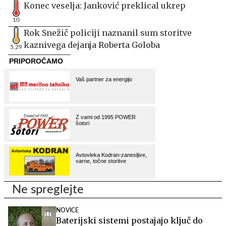
Konec veselja: Janković preklical ukrep
10
Rok Snežič policiji naznanil sum storitve
kaznivega dejanja Roberta Goloba
5,29
Ne spreglejte
NOVICE
Baterijski sistemi postajajo ključ do