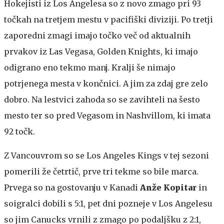
Hokejisti iz Los Angelesa so z novo zmago pri 93
točkah na tretjem mestu v pacifiški diviziji. Po tretji
zaporedni zmagi imajo točko več od aktualnih
prvakov iz Las Vegasa, Golden Knights, ki imajo
odigrano eno tekmo manj. Kralji še nimajo
potrjenega mesta v končnici. A jim za zdaj gre zelo
dobro. Na lestvici zahoda so se zavihteli na šesto
mesto ter so pred Vegasom in Nashvillom, ki imata
92 točk.
Z Vancouvrom so se Los Angeles Kings v tej sezoni
pomerili že četrtič, prve tri tekme so bile marca.
Prvega so na gostovanju v Kanadi
Anže Kopitar
in
soigralci dobili s 5:1, pet dni pozneje v Los Angelesu
so jim Canucks vrnili z zmago po podaljšku z 2:1,