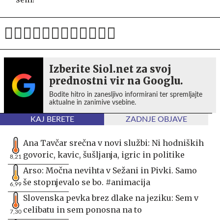
Izberite Siol.net za svoj
prednostni vir na Googlu.
Bodite hitro in zanesljivo informirani ter spremljajte
aktualne in zanimive vsebine.
KAJ BERETE
ZADNJE OBJAVE
Ana Tavčar srečna v novi službi: Ni hodniških
govoric, kavic, šušljanja, igric in politike
8,21
Arso: Močna nevihta v Sežani in Pivki. Samo
še stopnjevalo se bo. #animacija
6,99
Slovenska pevka brez dlake na jeziku: Sem v
celibatu in sem ponosna na to
7,30