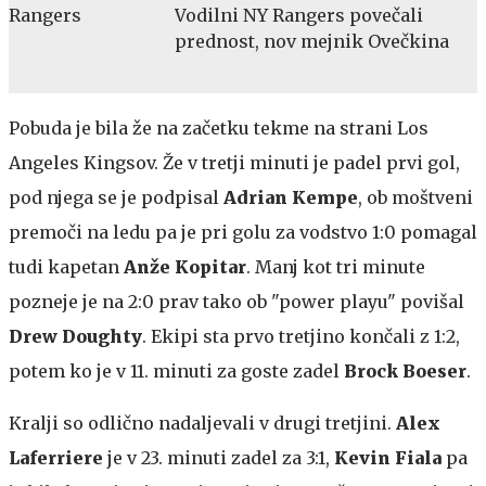
Vodilni NY Rangers povečali
prednost, nov mejnik Ovečkina
Pobuda je bila že na začetku tekme na strani Los
Angeles Kingsov. Že v tretji minuti je padel prvi gol,
pod njega se je podpisal
Adrian Kempe
, ob moštveni
premoči na ledu pa je pri golu za vodstvo 1:0 pomagal
tudi kapetan
Anže Kopitar
. Manj kot tri minute
pozneje je na 2:0 prav tako ob "power playu" povišal
Drew Doughty
. Ekipi sta prvo tretjino končali z 1:2,
potem ko je v 11. minuti za goste zadel
Brock Boeser
.
Kralji so odlično nadaljevali v drugi tretjini.
Alex
Laferriere
je v 23. minuti zadel za 3:1,
Kevin Fiala
pa