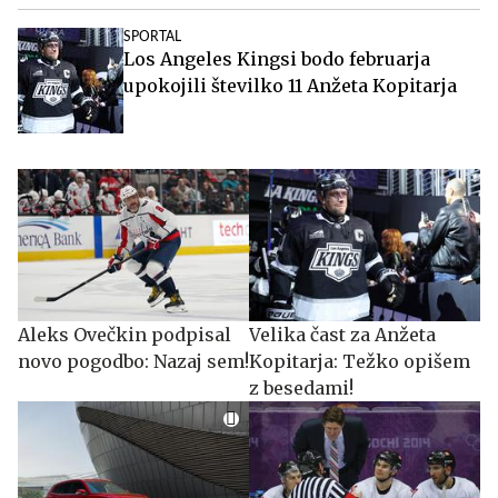
SPORTAL
Los Angeles Kingsi bodo februarja
upokojili številko 11 Anžeta Kopitarja
Aleks Ovečkin podpisal
Velika čast za Anžeta
novo pogodbo: Nazaj sem!
Kopitarja: Težko opišem
z besedami!