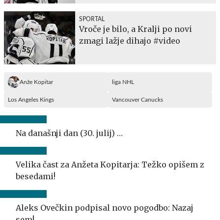
SPORTAL
Vroče je bilo, a Kralji po novi
zmagi lažje dihajo #video
Anže Kopitar
liga NHL
Los Angeles Kings
Vancouver Canucks
Na današnji dan (30. julij) …
Velika čast za Anžeta Kopitarja: Težko opišem z
besedami!
Aleks Ovečkin podpisal novo pogodbo: Nazaj
sem!