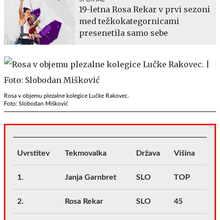
19-letna Rosa Rekar v prvi sezoni
med težkokategornicami
presenetila samo sebe
Rosa v objemu plezalne kolegice Lučke Rakovec.
Foto: Slobodan Mišković
Uvrstitev
Tekmovalka
Država
Višina
1.
Janja Garnbret
SLO
TOP
2.
Rosa Rekar
SLO
45