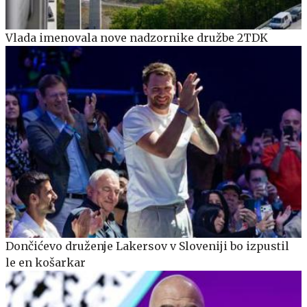
Vlada imenovala nove nadzornike družbe 2TDK
Dončićevo druženje Lakersov v Sloveniji bo izpustil
le en košarkar