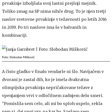
prvakinje izboljšala svoj lastni prejšnji mejnik.
Toliko zmag na SP nima nihče drug. To je njen tretji
naslov svetovne prvakinje v težavnosti po letih 2016
in 2019. Po tri naslove ima še v balvanih in
kombinaciji.
Foto: Slobodan Mišković
A čisto gladko v finalu vendarle ni šlo. Navijačem v
dvorani je zastal dih, ko je imela dvakratna
olimpijska prvakinja nepričakovane težave z
vpenjanjem vrvi v odločilnem zadnjem delu smeri.
"Pomislila sem celo, ali mi bo sploh uspelo, rekla
sem si, daj vpni vrv, pa kar bo. S težavo sem