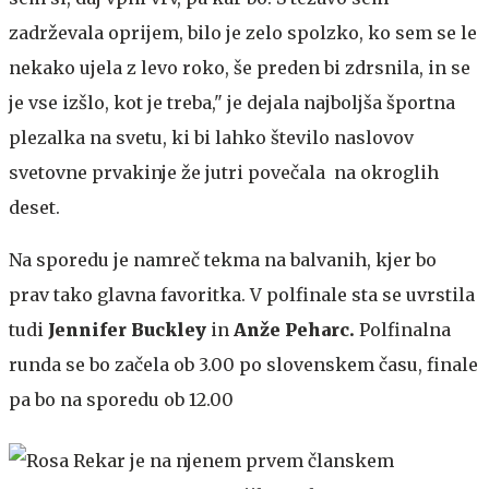
zadrževala oprijem, bilo je zelo spolzko, ko sem se le
nekako ujela z levo roko, še preden bi zdrsnila, in se
je vse izšlo, kot je treba," je dejala najboljša športna
plezalka na svetu, ki bi lahko število naslovov
svetovne prvakinje že jutri povečala na okroglih
deset.
Na sporedu je namreč tekma na balvanih, kjer bo
prav tako glavna favoritka. V polfinale sta se uvrstila
tudi
Jennifer Buckley
in
Anže Peharc.
Polfinalna
runda se bo začela ob 3.00 po slovenskem času, finale
pa bo na sporedu ob 12.00