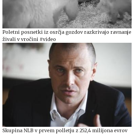
Poletni posnetki iz osrčja gozdov razkrivajo ravnanje
živali v vročini #video
Skupina NLB v prvem polletju z 252,4 milijona evrov