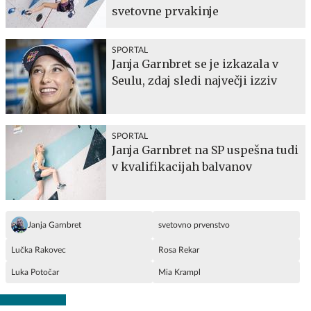
svetovne prvakinje
SPORTAL
Janja Garnbret se je izkazala v
Seulu, zdaj sledi največji izziv
SPORTAL
Janja Garnbret na SP uspešna tudi
v kvalifikacijah balvanov
Janja Garnbret
svetovno prvenstvo
Lučka Rakovec
Rosa Rekar
Luka Potočar
Mia Krampl