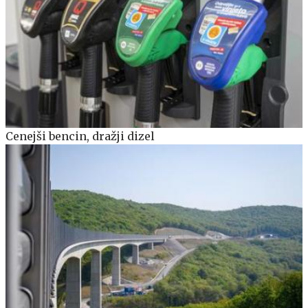
Cenejši bencin, dražji dizel