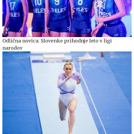
Odlična novica: Slovenke prihodnje leto v ligi
narodov