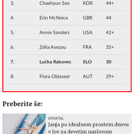
3.
Chaehyun Seo
KOR
44+
4.
Erin McNeice
GBR
44
5.
Annie Sanders
USA
42+
6.
Zélia Avezou
FRA
35+
7.
Lučka Rakovec
SLO
30
8.
Flora Oblasser
AUT
29+
Preberite še:
SPORTAL
Janja po idealnem prostem dnevu
v lov za devetim naslovom