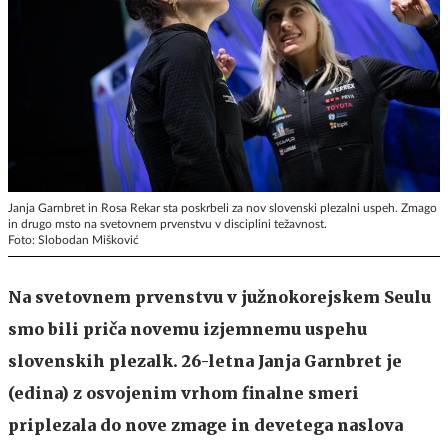
Janja Garnbret in Rosa Rekar sta poskrbeli za nov slovenski plezalni uspeh. Zmago
in drugo msto na svetovnem prvenstvu v disciplini težavnost.
Foto: Slobodan Mišković
Na svetovnem prvenstvu v južnokorejskem Seulu
smo bili priča novemu izjemnemu uspehu
slovenskih plezalk. 26-letna Janja Garnbret je
(edina) z osvojenim vrhom finalne smeri
priplezala do nove zmage in devetega naslova