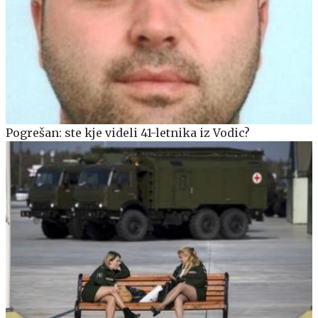
Pogrešan: ste kje videli 41-letnika iz Vodic?