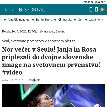
Telekom Slovenije
Ameriški nogomet
Borilni športi
Gimnastika
Golf
Jadranje
K
Petek, 26. 9. 2025, 12.50
10 mesecev, 2 tedna
Seul, svetovno prvenstvo v športnem plezanju
Nor večer v Seulu! Janja in Rosa
priplezali do dvojne slovenske
zmage na svetovnem prvenstvu!
#video
Avtorji:
A. T. K.,
Š. L.,
STA
4,39