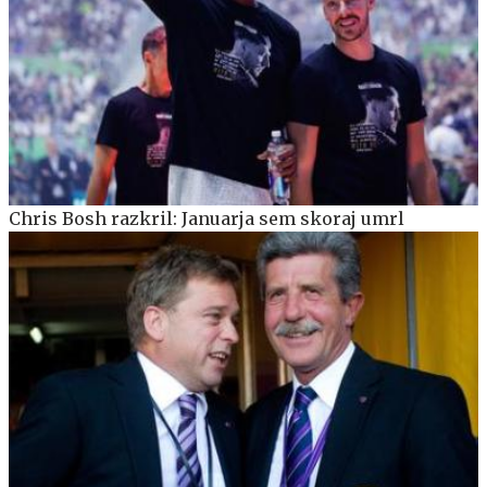
Chris Bosh razkril: Januarja sem skoraj umrl