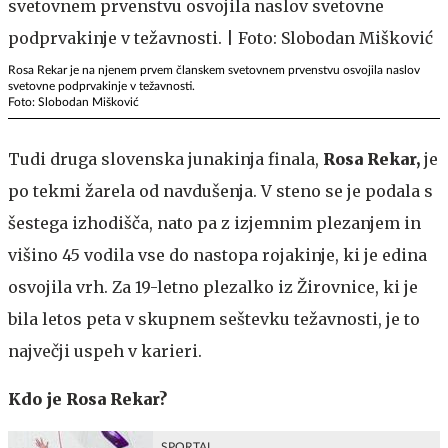
Rosa Rekar je na njenem prvem članskem svetovnem prvenstvu osvojila naslov
svetovne podprvakinje v težavnosti.
Foto: Slobodan Mišković
Tudi druga slovenska junakinja finala,
Rosa Rekar,
je
po tekmi žarela od navdušenja. V steno se je podala s
šestega izhodišča, nato pa z izjemnim plezanjem in
višino 45 vodila vse do nastopa rojakinje, ki je edina
osvojila vrh. Za 19-letno plezalko iz Žirovnice, ki je
bila letos peta v skupnem seštevku težavnosti, je to
največji uspeh v karieri.
Kdo je Rosa Rekar?
SPORTAL