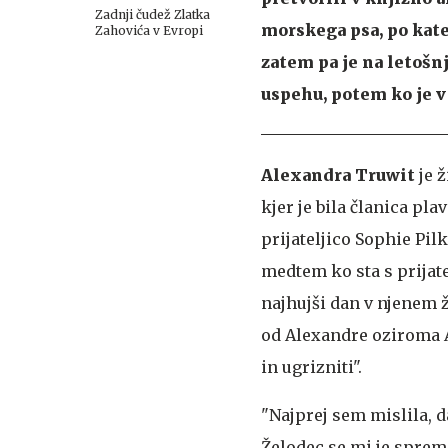
Zadnji čudež Zlatka
morskega psa, po kate
Zahovića v Evropi
zatem pa je na letošn
uspehu, potem ko je v 
Alexandra Truwit
je 
kjer je bila članica pl
prijateljico Sophie Pil
medtem ko sta s prijate
najhujši dan v njenem 
od Alexandre oziroma A
in ugrizniti".
"Najprej sem mislila, d
Želodec se mi je spreme