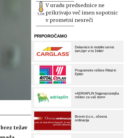
V uradu predsednice ne
prikrivajo več imen sopotnic
5,06
v prometni nesreči
 brez težav
napada