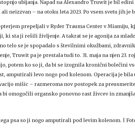
 stopnjo ubijanja. Napad na Alexandro Truwit je bil edin
li neizzvan – na otoku leta 2023. Po vsem svetu jih je bi
opterjem prepeljali v Ryder Trauma Center v Miamiju, k
i, ki sta ji rešili življenje. A takrat se je agonija za ml
eno telo se je spopadalo s številnimi okužbami, zdravnik
enje, Truwit pa je prestala tudi to. 31. maja na njen 23. ro
o, potem ko so ji, da bi se izognila kronični bolečini vse
t, amputirali levo nogo pod kolenom. Operacija je bila
ervacijo mišic – razmeroma nov postopek za preusmerit
da bi omogočili organsko ponovno rast živcev in zmanjša