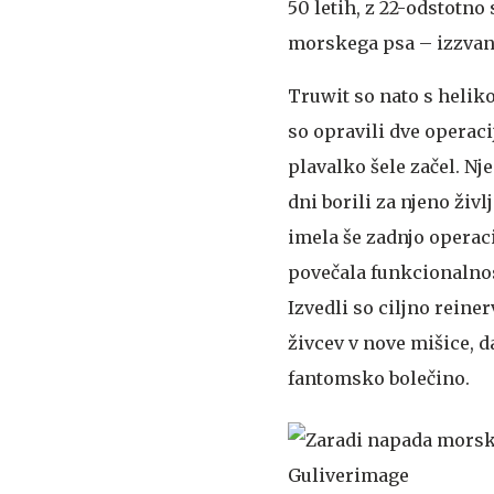
50 letih, z 22-odstotno
morskega psa – izzvan a
Truwit so nato s helik
so opravili dve operacij
plavalko šele začel. Nj
dni borili za njeno življ
imela še zadnjo operacij
povečala funkcionalnos
Izvedli so ciljno rein
živcev v nove mišice, 
fantomsko bolečino.