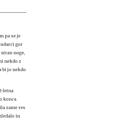
m pa se je
 udarci gor
 stran noge,
 mi nekdo z
a bi jo nekdo
2-letna
do konca
ila zame res
gledalo in