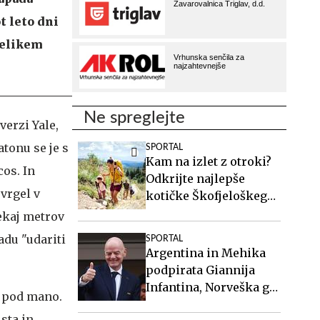
t leto dni
velikem
Ne spreglejte
verzi Yale,
atonu se je s
SPORTAL
Kam na izlet z otroki?
cos. In
Odkrijte najlepše
evrgel v
kotičke Škofjeloškega
hribovja.
nekaj metrov
adu "udariti
SPORTAL
Argentina in Mehika
podpirata Giannija
Infantina, Norveška ga
l pod mano.
poziva k odstopu
sta in