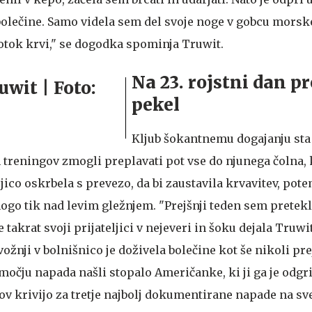
 bolečine. Samo videla sem del svoje noge v gobcu morsk
potok krvi," se dogodka spominja Truwit.
Na 23. rojstni dan pr
pekel
Kljub šokantnemu dogajanju sta 
 treningov zmogli preplavati pot vse do njunega čolna, k
jico oskrbela s prevezo, da bi zaustavila krvavitev, potem
ogo tik nad levim gležnjem. "Prejšnji teden sem pretek
takrat svoji prijateljici v nejeveri in šoku dejala Truwi
ožnji v bolnišnico je doživela bolečine kot še nikoli pre
bmočju napada našli stopalo Američanke, ki ji ga je odg
ov krivijo za tretje najbolj dokumentirane napade na sve