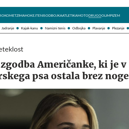
Želite prejemati e-novice?
Uživajmo pametno
ROKOMET
ZIMA
HOKEJ
TENIS
ODBOJKA
ATLETIKA
MOTO
DRUGO
OLIMPIZEM
Jadranje
Kajak-kanu
Namizni tenis
Odbojka
Plavanje
Plezanje
eteklost
zgodba Američanke, ki je v
skega psa ostala brez noge