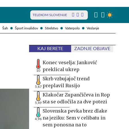
TELEKOM SLOVENIJE
Šah
Šport invalidov
Strelstvo
Vaterpolo
Veslanje
KAJ BERETE
ZADNJE OBJAVE
Konec veselja: Janković
preklical ukrep
10
Skrb vzbujajoč trend
preplavil Rusijo
5,67
Klakočar Zupančičeva in Rop
sta se odločila za dve potezi
5,49
Slovenska pevka brez dlake
na jeziku: Sem v celibatu in
4,96
sem ponosna na to