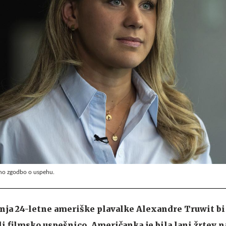
etno zgodbo o uspehu.
nja 24-letne ameriške plavalke Alexandre Truwit bi
ali filmsko uspešnico. Američanka je bila lani žrtev 