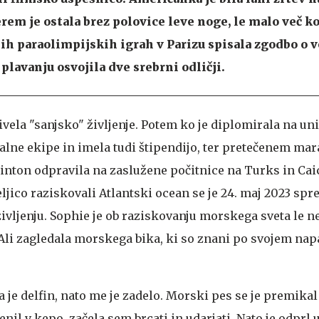
rem je ostala brez polovice leve noge, le malo več ko
jih paraolimpijskih igrah v Parizu spisala zgodbo o 
plavanju osvojila dve srebrni odličji.
živela "sanjsko" življenje. Potem ko je diplomirala na uni
avalne ekipe in imela tudi štipendijo, ter pretečenem mar
kinton odpravila na zaslužene počitnice na Turks in Cai
ljico raziskovali Atlantski ocean se je 24. maj 2023 spr
življenju. Sophie je ob raziskovanju morskega sveta le 
li zagledala morskega bika, ki so znani po svojem nap
a je delfin, nato me je zadelo. Morski pes se je premika
nil v kepo, začela sem brcati in udarjati. Nato je odprl u