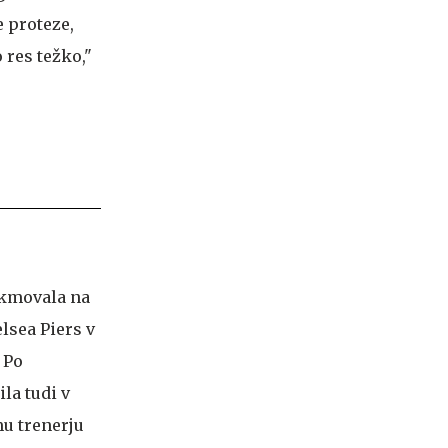
e proteze,
o res težko,"
tekmovala na
lsea Piers v
 Po
la tudi v
mu trenerju