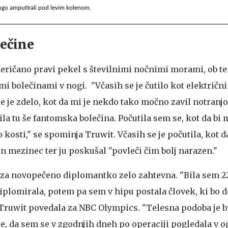
ogo amputirali pod levim kolenom.
lečine
meričano pravi pekel s številnimi nočnimi morami, ob te
i bolečinami v nogi. "Včasih se je čutilo kot električni
se je zdelo, kot da mi je nekdo tako močno zavil notranjo
bila tu še fantomska bolečina. Počutila sem se, kot da bi
o kosti," se spominja Truwit. Včasih se je počutila, kot d
in mezinec ter ju poskušal "povleči čim bolj narazen."
a za novopečeno diplomantko zelo zahtevna. "Bila sem 2
diplomirala, potem pa sem v hipu postala človek, ki bo 
e Truwit povedala za NBC Olympics. "Telesna podoba je b
e, da sem se v zgodnjih dneh po operaciji pogledala v o