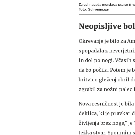
Zaradi napada morskega psa so ji n
Foto: Guliverimage
Neopisljive bo
Okrevanje je bilo za A
spopadala z neverjetnim
in dol po nogi. Včasih 
da bo počila. Potem je 
britvico gleženj obril d
zgrabil za nožni palec 
Nova resničnost je bil
deklica, ki je pravkar 
življenja brez noge," j
težka stvar. Spomnim s