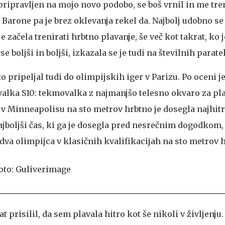
pripravljen na mojo novo podobo, se boš vrnil in me tre
 Barone pa je brez oklevanja rekel da. Najbolj udobno se 
je začela trenirati hrbtno plavanje, še več kot takrat, ko j
 vse boljši in boljši, izkazala se je tudi na številnih para
to pripeljal tudi do olimpijskih iger v Parizu. Po oceni je
valka S10: tekmovalka z najmanjšo telesno okvaro za pla
v Minneapolisu na sto metrov hrbtno je dosegla najhitre
 najboljši čas, ki ga je dosegla pred nesrečnim dogodkom,
d dva olimpijca v klasičnih kvalifikacijah na sto metrov 
t prisilil, da sem plavala hitro kot še nikoli v življenju