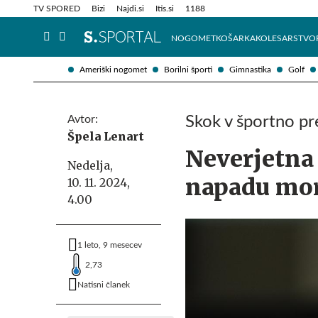
Info in obvestila
Tehnik
TV SPORED
Bizi
Najdi.si
Itis.si
1188
NOGOMET
KOŠARKA
KOLESARSTVO
Ameriški nogomet
Borilni športi
Gimnastika
Golf
Avtor:
Skok v športno pr
Špela Lenart
Neverjetna 
Nedelja,
napadu mor
10. 11. 2024,
4.00
1 leto, 9 mesecev
2,73
Natisni članek