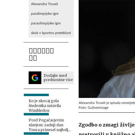
Alexandra Truwit
paralimpijske igre
paraolimpijske igre
skok v športno preteklost
Dodajte med
prednostne vire
Ko je skoraj gola
Alexandra Truwit je spisala neverj
študentka ustavila
Foto: Guliverimage
Wimbledon
Pred Pogačarjevim
Zgodbo o zmagi življe
slavjem: zadnji dan
Toura prinesel najbolj
pretvorili v knjižno 
boleč poraz