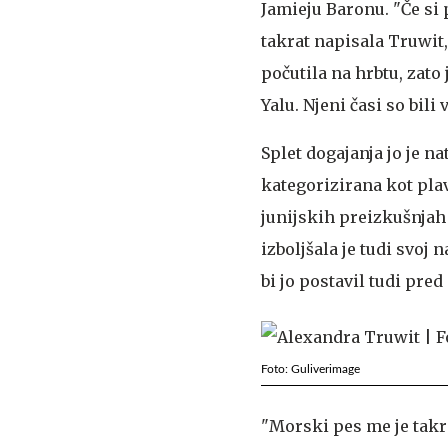
Jamieju Baronu. "Če si 
takrat napisala Truwit,
počutila na hrbtu, zato 
Yalu. Njeni časi so bili
Splet dogajanja jo je na
kategorizirana kot pla
junijskih preizkušnjah 
izboljšala je tudi svoj
bi jo postavil tudi pre
Foto: Guliverimage
"Morski pes me je takra