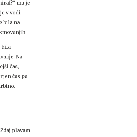
niral?" mu je
je v vodi
e bila na
tekmovanjih.
 bila
vanje. Na
jši čas,
 njen čas pa
hrbtno.
. Zdaj plavam