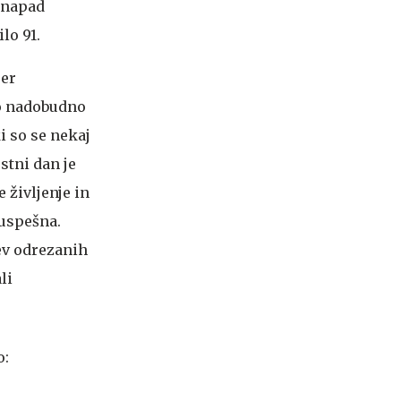
i napad
lo 91.
jer
ado nadobudno
i so se nekaj
jstni dan je
 življenje in
 uspešna.
ev odrezanih
li