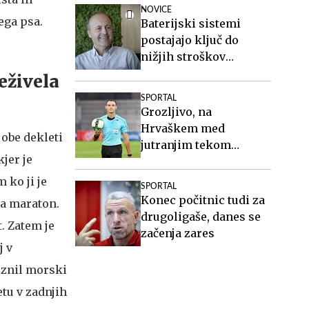
NOVICE
ega psa.
Baterijski sistemi
postajajo ključ do
nižjih stroškov
elektrike v podjetjih
eživela
SPORTAL
Grozljivo, na
Hrvaškem med
obe dekleti
jutranjim tekom
jer je
brutalno pretepli
sodnika!
 ko ji je
SPORTAL
Konec počitnic tudi za
la maraton.
drugoligaše, danes se
t. Zatem je
začenja zares
j v
riznil morski
tu v zadnjih