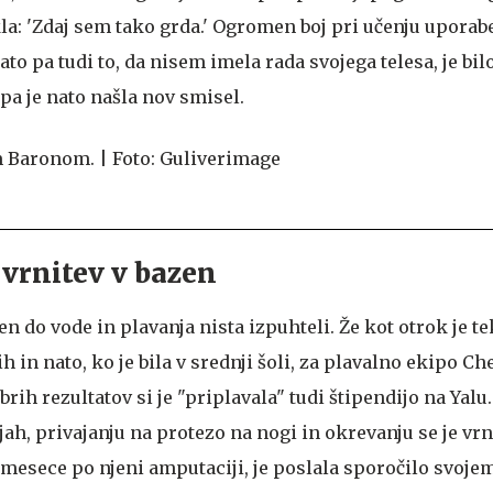
la: 'Zdaj sem tako grda.' Ogromen boj pri učenju uporab
ato pa tudi to, da nisem imela rada svojega telesa, je bil
pa je nato našla nov smisel.
 vrnitev v bazen
en do vode in plavanja nista izpuhteli. Že kot otrok je 
in nato, ko je bila v srednji šoli, za plavalno ekipo Che
rih rezultatov si je "priplavala" tudi štipendijo na Yalu.
ah, privajanju na protezo na nogi in okrevanju se je vrni
 mesece po njeni amputaciji, je poslala sporočilo svoje