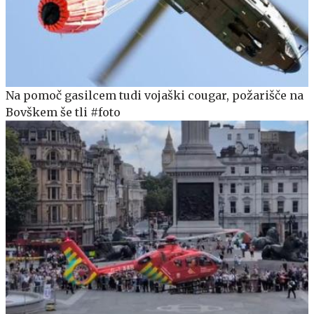
Na pomoč gasilcem tudi vojaški cougar, požarišče na
Bovškem še tli #foto