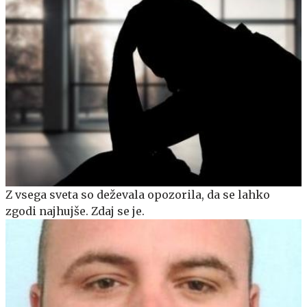
Z vsega sveta so deževala opozorila, da se lahko
zgodi najhujše. Zdaj se je.