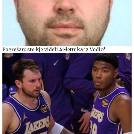
Pogrešan: ste kje videli 41-letnika iz Vodic?