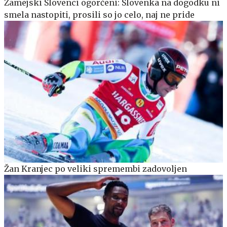
Zamejski Slovenci ogorčeni: Slovenka na dogodku ni
smela nastopiti, prosili so jo celo, naj ne pride
Žan Kranjec po veliki spremembi zadovoljen