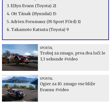
3. Elfyn Evans (Toyota) 21
4. Ott Tänak (Hyundai) 15
5. Adrien Forumaux (M-Sport FOrd) 11
6. Takamoto Katsuta (Toyota) 9
SPORTAL
Troboj za zmago, prva dva loči le
3,3 sekunde #video
SPORTAL
Ogier za 10. zmago vse bliže
Evansu #video