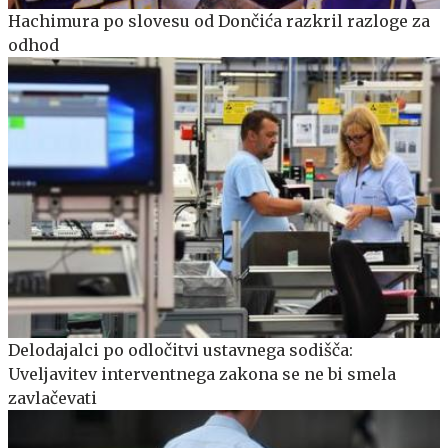
Hachimura po slovesu od Dončića razkril razloge za
odhod
Delodajalci po odločitvi ustavnega sodišča:
Uveljavitev interventnega zakona se ne bi smela
zavlačevati