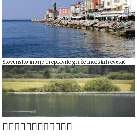
Slovensko morje preplavile gruče morskih cvetač