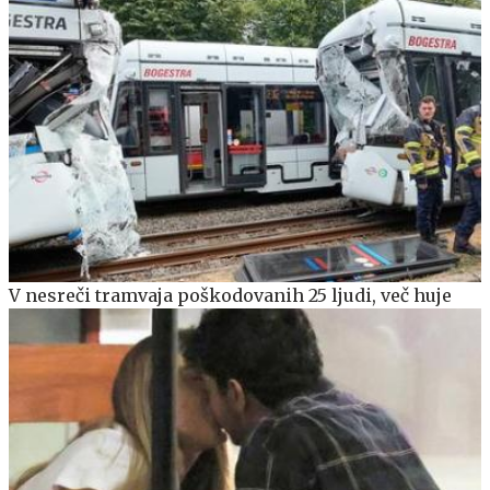
V nesreči tramvaja poškodovanih 25 ljudi, več huje