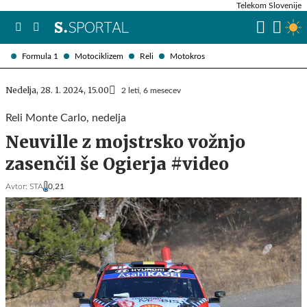
Telekom Slovenije
Formula 1
Motociklizem
Reli
Motokros
Nedelja, 28. 1. 2024, 15.00
2 leti, 6 mesecev
Reli Monte Carlo, nedelja
Neuville z mojstrsko vožnjo
zasenčil še Ogierja #video
Avtor:
STA
0,21