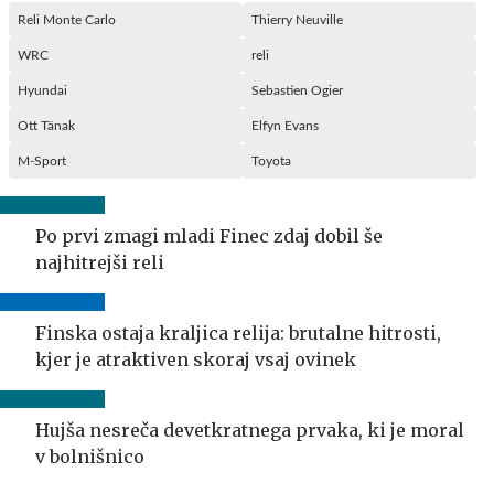
Reli Monte Carlo
Thierry Neuville
WRC
reli
Hyundai
Sebastien Ogier
Ott Tänak
Elfyn Evans
M-Sport
Toyota
Po prvi zmagi mladi Finec zdaj dobil še
najhitrejši reli
Finska ostaja kraljica relija: brutalne hitrosti,
kjer je atraktiven skoraj vsaj ovinek
Hujša nesreča devetkratnega prvaka, ki je moral
v bolnišnico