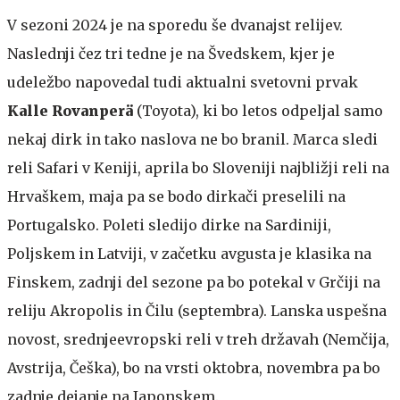
V sezoni 2024 je na sporedu še dvanajst relijev.
Naslednji čez tri tedne je na Švedskem, kjer je
udeležbo napovedal tudi aktualni svetovni prvak
Kalle Rovanperä
(Toyota), ki bo letos odpeljal samo
nekaj dirk in tako naslova ne bo branil. Marca sledi
reli Safari v Keniji, aprila bo Sloveniji najbližji reli na
Hrvaškem, maja pa se bodo dirkači preselili na
Portugalsko. Poleti sledijo dirke na Sardiniji,
Poljskem in Latviji, v začetku avgusta je klasika na
Finskem, zadnji del sezone pa bo potekal v Grčiji na
reliju Akropolis in Čilu (septembra). Lanska uspešna
novost, srednjeevropski reli v treh državah (Nemčija,
Avstrija, Češka), bo na vrsti oktobra, novembra pa bo
zadnje dejanje na Japonskem.