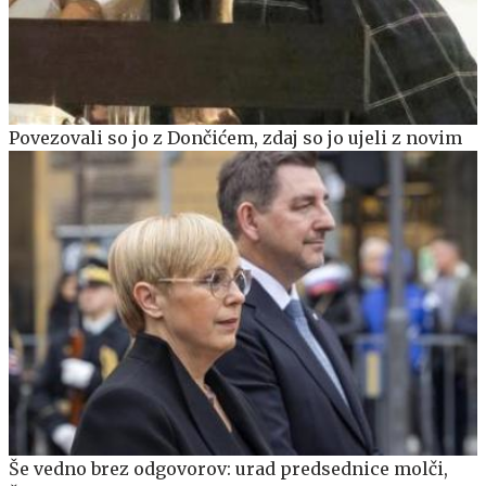
Povezovali so jo z Dončićem, zdaj so jo ujeli z novim
Še vedno brez odgovorov: urad predsednice molči,