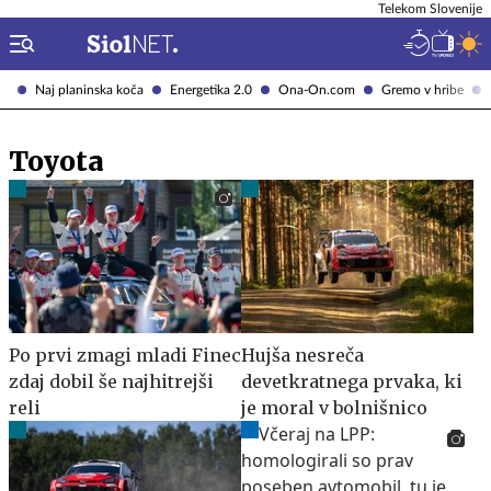
Telekom Slovenije
Naj planinska koča
Energetika 2.0
Ona-On.com
Gremo v hribe
Toyota
Po prvi zmagi mladi Finec
Hujša nesreča
zdaj dobil še najhitrejši
devetkratnega prvaka, ki
reli
je moral v bolnišnico