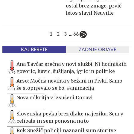
ostal brez zmage, prvič
letos slavil Neuville
...
1
2
3
66
KAJ BERETE
ZADNJE OBJAVE
Ana Tavčar srečna v novi službi: Ni hodniških
govoric, kavic, šušljanja, igric in politike
9,76
Arso: Močna nevihta v Sežani in Pivki. Samo
še stopnjevalo se bo. #animacija
8,31
Nova odkritja v izsušeni Donavi
6,76
Slovenska pevka brez dlake na jeziku: Sem v
celibatu in sem ponosna na to
6,88
Rok Snežič policiji naznanil sum storitve