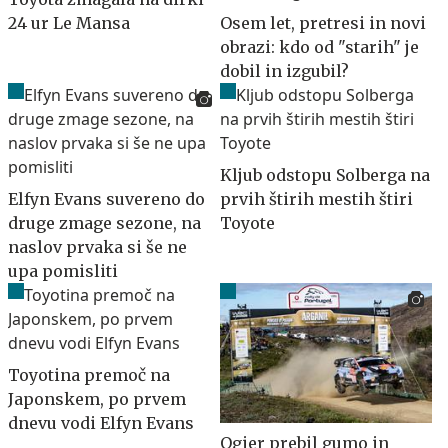
24 ur Le Mansa
Osem let, pretresi in novi
obrazi: kdo od "starih" je
dobil in izgubil?
Kljub odstopu Solberga na
Elfyn Evans suvereno do
prvih štirih mestih štiri
druge zmage sezone, na
Toyote
naslov prvaka si še ne
upa pomisliti
Toyotina premoč na
Japonskem, po prvem
dnevu vodi Elfyn Evans
Ogier prebil gumo in