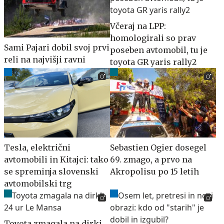
Včeraj na LPP:
homologirali so prav
Sami Pajari dobil svoj prvi
poseben avtomobil, tu je
reli na najvišji ravni
toyota GR yaris rally2
Tesla, električni
Sebastien Ogier dosegel
avtomobili in Kitajci: tako
69. zmago, a prvo na
se spreminja slovenski
Akropolisu po 15 letih
avtomobilski trg
Toyota zmagala na dirki