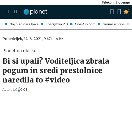
Telekom Slovenije
Naj planinska koča
Energetika 2.0
Ona-On.com
Gremo v hribe
Ponedeljek, 14. 6. 2021, 9.47
5 let
Planet na obisku
Bi si upali? Voditeljica zbrala
pogum in sredi prestolnice
naredila to #video
Avtor:
J.C.
0,03