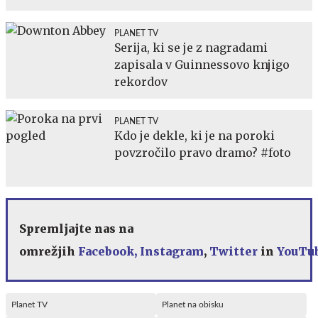
PLANET TV
Serija, ki se je z nagradami
zapisala v Guinnessovo knjigo
rekordov
PLANET TV
Kdo je dekle, ki je na poroki
povzročilo pravo dramo? #foto
Spremljajte nas na
omrežjih
Facebook,
Instagram
,
Twitter
in
YouTu
Planet TV
Planet na obisku