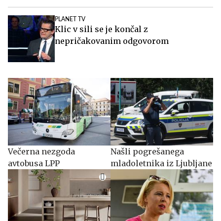
PLANET TV
Klic v sili se je končal z
nepričakovanim odgovorom
Večerna nezgoda
Našli pogrešanega
avtobusa LPP
mladoletnika iz Ljubljane