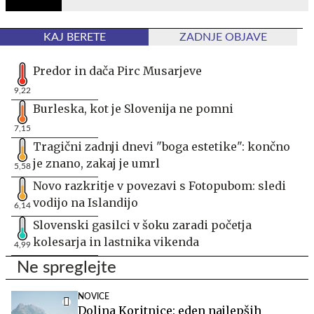
KAJ BERETE
ZADNJE OBJAVE
Predor in dača Pirc Musarjeve
9,22
Burleska, kot je Slovenija ne pomni
7,15
Tragični zadnji dnevi "boga estetike": končno
je znano, zakaj je umrl
5,58
Novo razkritje v povezavi s Fotopubom: sledi
vodijo na Islandijo
6,14
Slovenski gasilci v šoku zaradi početja
kolesarja in lastnika vikenda
4,99
Ne spreglejte
NOVICE
Dolina Koritnice: eden najlepših