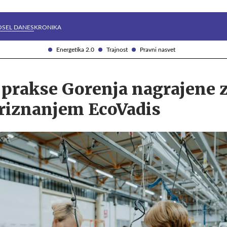
Želite prejemati e-novice?
Uživajmo pametno
OSEL DANES
KRONIKA
Energetika 2.0
Trajnost
Pravni nasvet
 prakse Gorenja nagrajene 
priznanjem EcoVadis