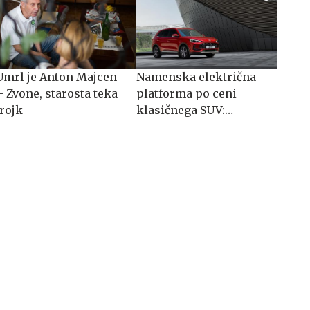
Umrl je Anton Majcen
Namenska električna
– Zvone, starosta teka
platforma po ceni
trojk
klasičnega SUV:
spoznajte MG S5 EV