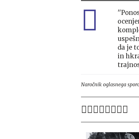
''Pono
ocenjen
komple
uspešn
da je t
in hkr
trajno
Naročnik oglasnega sporo