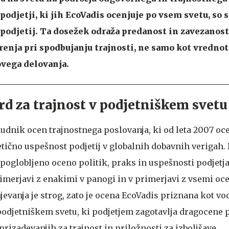
podjetji, ki jih EcoVadis ocenjuje po vsem svetu, so s
 podjetij. Ta dosežek odraža predanost in zavezanos
enja pri spodbujanju trajnosti, ne samo kot vredno
ovega delovanja.
rd za trajnost v podjetniškem svetu
nudnik ocen trajnostnega poslovanja, ki od leta 2007 oc
etično uspešnost podjetij v globalnih dobavnih verigah.
e poglobljeno oceno politik, praks in uspešnosti podjetja
primerjavi z enakimi v panogi in v primerjavi z vsemi o
jevanja je strog, zato je ocena EcoVadis priznana kot vo
 podjetniškem svetu, ki podjetjem zagotavlja dragocene 
prizadevanjih za trajnost in priložnosti za izboljšave.