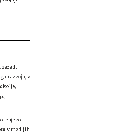
a zaradi
ga razvoja, v
okolje,
ga,
Gorenjevo
etu v medijih