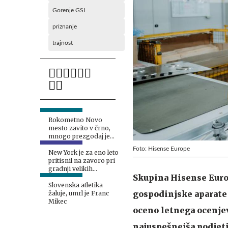
Gorenje GSI
priznanje
trajnost
Rokometno Novo
mesto zavito v črno,
mnogo prezgodaj je
odšel Aljaž Kabur
Foto: Hisense Europe
New York je za eno leto
pritisnil na zavoro pri
gradnji velikih
Skupina Hisense Europe
podatkovnih središč
Slovenska atletika
gospodinjske aparate 
žaluje, umrl je Franc
Mikec
oceno letnega ocenjev
najuspešnejša podjetj