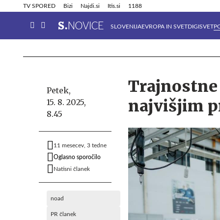
Info in obvestila
Tehnik
TV SPORED
Bizi
Najdi.si
Itis.si
1188
SLOVENIJA
EVROPA IN SVET
DIGISVET
P
Trajnostne
Petek,
najvišjim 
15. 8. 2025,
8.45
11 mesecev, 3 tedne
Oglasno sporočilo
Natisni članek
noad
PR članek