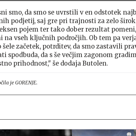
sni smo, da smo se uvrstili v en odstotek najb
ih podjetij, saj gre pri trajnosti za zelo širok
ksen pojem ter tako dober rezultat pomeni
i na vseh ključnih področjih. Ob tem pa ve
o šele začetek, potrditev, da smo zastavili pr
ati spodbuda, da s še večjim zagonom gradim
stno prihodnost," še dodaja Butolen.
čila je GORENJE.