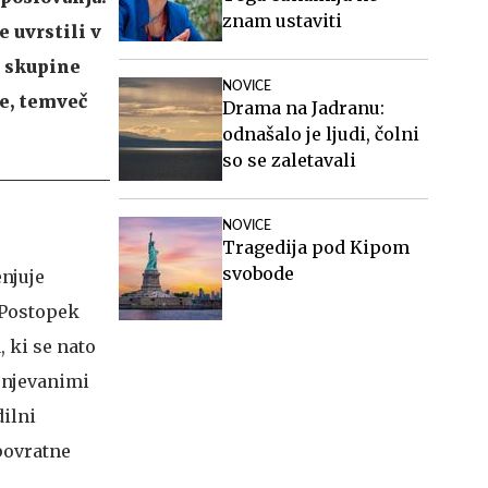
znam ustaviti
e uvrstili v
t skupine
NOVICE
te, temveč
Drama na Jadranu:
odnašalo je ljudi, čolni
so se zaletavali
NOVICE
Tragedija pod Kipom
svobode
enjuje
 Postopek
, ki se nato
cenjevanimi
dilni
povratne