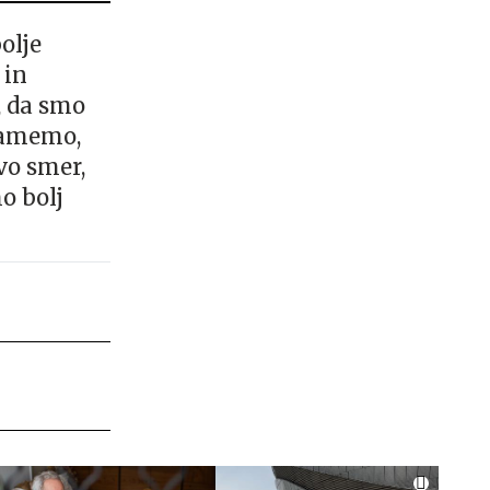
olje
 in
, da smo
rjamemo,
avo smer,
o bolj