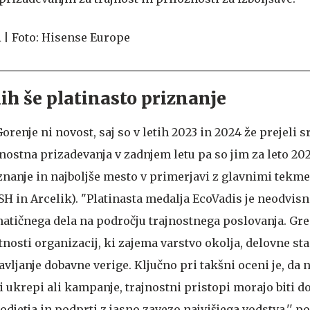
ih še platinasto priznanje
orenje ni novost, saj so v letih 2023 in 2024 že prejeli 
nostna prizadevanja v zadnjem letu pa so jim za leto 20
iznanje in najboljše mesto v primerjavi z glavnimi tekm
SH in Arcelik). "Platinasta medalja EcoVadis je neodvisn
matičnega dela na področju trajnostnega poslovanja. Gr
nosti organizacij, ki zajema varstvo okolja, delovne st
avljanje dobavne verige. Ključno pri takšni oceni je, da 
ukrepi ali kampanje, trajnostni pristopi morajo biti d
odjetja in podprti z jasno zavezo najvišjega vodstva,'' po