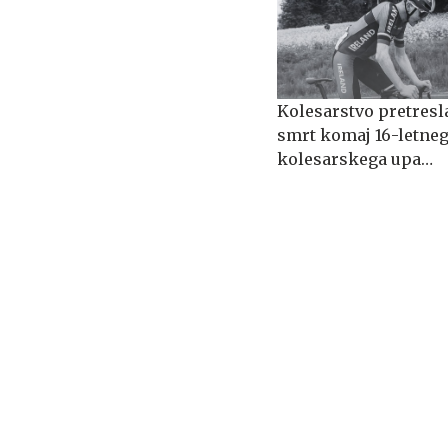
Kolesarstvo pretresl
smrt komaj 16-letne
kolesarskega upa
Shana O'Briena