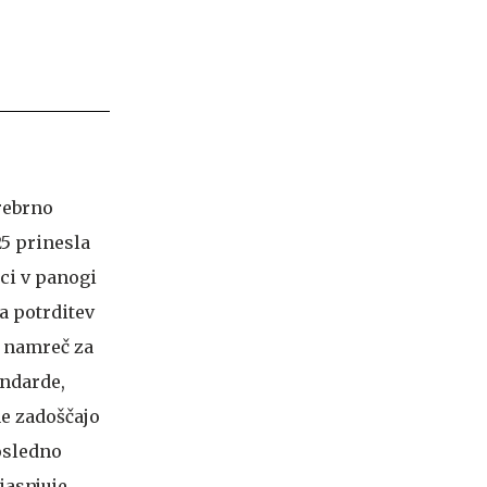
srebrno
25 prinesla
eci v panogi
a potrditev
e namreč za
andarde,
ne zadoščajo
osledno
jasnjuje