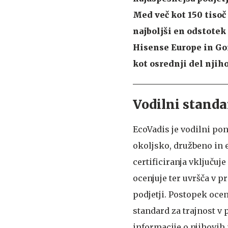
Med več kot 150 tisoč 
najboljši en odstotek
Hisense Europe in Gor
kot osrednji del njih
Vodilni standa
EcoVadis je vodilni po
okoljsko, družbeno in 
certificiranja vključuj
ocenjuje ter uvršča v 
podjetji. Postopek ocen
standard za trajnost v
informacije o njihovih 