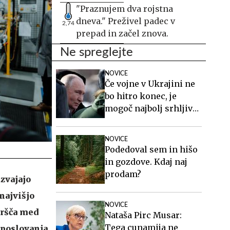
"Praznujem dva rojstna
dneva." Preživel padec v
2,74
prepad in začel znova.
Ne spreglejte
NOVICE
Če vojne v Ukrajini ne
bo hitro konec, je
mogoč najbolj srhljiv
scenarij
NOVICE
Podedoval sem in hišo
in gozdove. Kdaj naj
prodam?
izvajajo
najvišjo
NOVICE
vršča med
Nataša Pirc Musar:
Tega cunamija ne
 poslovanja.