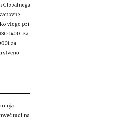
an Globalnega
svetovne
iko vlogo pri
ISO 14001 za
0001 za
arstveno
orenja
emveč tudi na