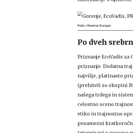
Foto: Hisense Europe
Po dveh srebrn
Priznanje EcoVadis za G
priznanje. Dodatna traj
najvišje, platinasto pr
(prehiteli so skupini B
našega trdega in siste
celostno oceno trajnost
etiko in trajnostno upr
posamezni kratkoročni 
integrirani v procese p