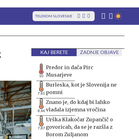
TELEKOM SLOVENIJE
z
KAJ BERETE
ZADNJE OBJAVE
Predor in dača Pirc
Musarjeve
10
Burleska, kot je Slovenija ne
pomni
7,81
Znano je, do kdaj bi lahko
vladala izjemna vročina
8,46
Urška Klakočar Zupančič o
govoricah, da se je razšla z
7,87
Borom Zuljanom