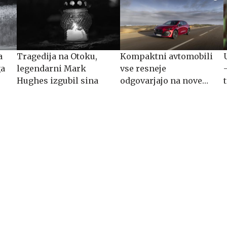
a
Tragedija na Otoku,
Kompaktni avtomobili
ga
legendarni Mark
vse resneje
Hughes izgubil sina
odgovarjajo na nove
navade kupcev