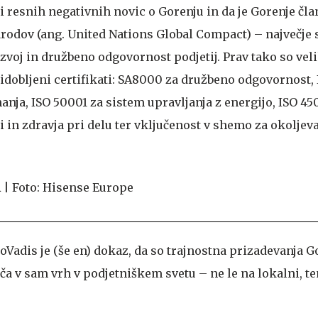
i resnih negativnih novic o Gorenju in da je Gorenje čl
odov (ang. United Nations Global Compact) – največje 
zvoj in družbeno odgovornost podjetij. Prav tako so vel
idobljeni certifikati: SA8000 za družbeno odgovornost, 
nja, ISO 50001 za sistem upravljanja z energijo, ISO 45
 in zdravja pri delu ter vključenost v shemo za okoljev
oVadis je (še en) dokaz, da so trajnostna prizadevanja G
šča v sam vrh v podjetniškem svetu – ne le na lokalni, t