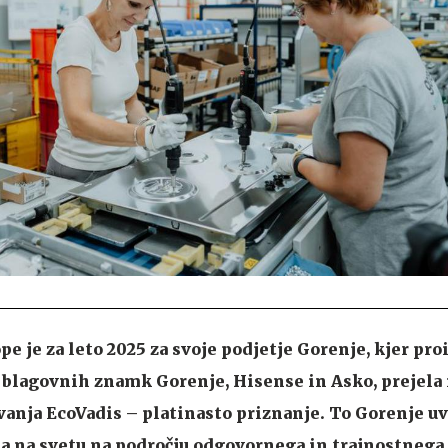
 je za leto 2025 za svoje podjetje Gorenje, kjer pro
blagovnih znamk Gorenje, Hisense in Asko, prejela 
anja EcoVadis – platinasto priznanje. To Gorenje u
a na svetu na področju odgovornega in trajnostnega