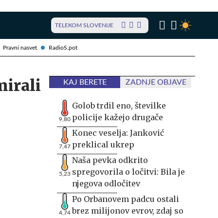
TELEKOM SLOVENIJE
Pravni nasvet
RadioS.pot
mirali
KAJ BERETE
ZADNJE OBJAVE
Golob trdil eno, številke
policije kažejo drugače
9,80
Konec veselja: Janković
preklical ukrep
7,47
Naša pevka odkrito
spregovorila o ločitvi: Bila je
5,23
njegova odločitev
Po Orbanovem padcu ostali
brez milijonov evrov, zdaj so
4,74