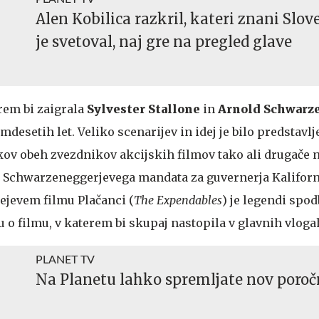
Alen Kobilica razkril, kateri znani Slo
je svetoval, naj gre na pregled glave
erem bi zaigrala
Sylvester Stallone
in
Arnold Schwarz
emdesetih let. Veliko scenarijev in idej je bilo predstavlj
ov obeh zvezdnikov akcijskih filmov tako ali drugače n
c Schwarzeneggerjevega mandata za guvernerja Kaliforn
nejevem filmu Plačanci (
The Expendables
) je legendi spod
 filmu, v katerem bi skupaj nastopila v glavnih vloga
PLANET TV
Na Planetu lahko spremljate nov poroč