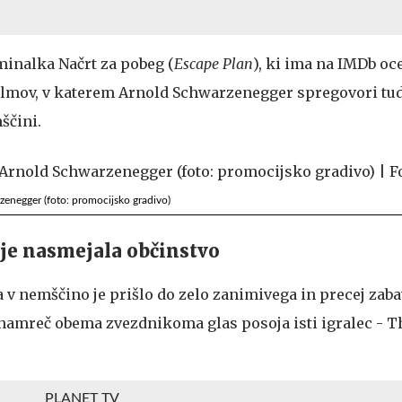
minalka Načrt za pobeg (
Escape Plan
), ki ima na IMDb oce
filmov, v katerem Arnold Schwarzenegger spregovori tu
ščini.
zenegger (foto: promocijsko gradivo)
 je nasmejala občinstvo
a v nemščino je prišlo do zelo zanimivega in precej zab
 namreč obema zvezdnikoma glas posoja isti igralec - 
PLANET TV