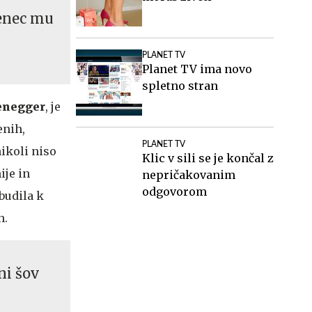
venec mu
PLANET TV
Planet TV ima novo
spletno stran
enegger
, je
enih,
PLANET TV
ikoli niso
Klic v sili se je končal z
ije in
nepričakovanim
odgovorom
budila k
h.
ni šov