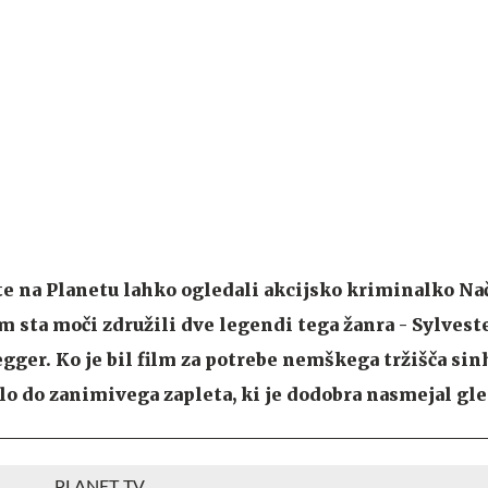
oste na Planetu lahko ogledali akcijsko kriminalko Na
em sta moči združili dve legendi tega žanra - Sylvest
ger. Ko je bil film za potrebe nemškega tržišča sin
šlo do zanimivega zapleta, ki je dodobra nasmejal gle
PLANET TV