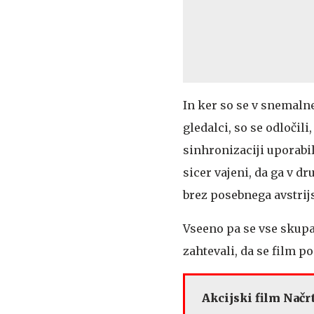
In ker so se v snemalne
gledalci, so se odločil
sinhronizaciji uporabil
sicer vajeni, da ga v 
brez posebnega avstrij
Vseeno pa se vse skupa
zahtevali, da se film p
Akcijski film Načr