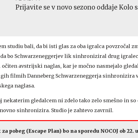
Prijavite se v novo sezono oddaje Kolo 
m studiu bali, da bi isti glas za oba igralca povzročal 
i, da bo Schwarzeneggerjev lik sinhroniziral drug igralec.
 očiten avstrijski naglas, kar je močno nasmejalo gledal
drugih filmih Danneberg Schwarzeneggerja sinhronizira 
skega naglasa.
j nekaterim gledalcem ni zdelo tako zelo smešno in so 
onovno sinhronizira. Studio je zahtevo zavrnil.
t za pobeg (Escape Plan) bo na sporedu NOCOJ ob 22. u