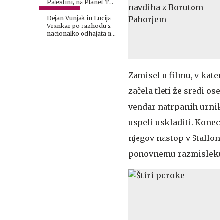
Palestini, na Planet TV
z drugačno potezo
Dejan Vunjak in Lucija
Vrankar po razhodu z
nacionalko odhajata na
Planet TV
Zamisel o filmu, v kat
začela tleti že sredi os
vendar natrpanih urnik
uspeli uskladiti. Kone
njegov nastop v Stallo
ponovnemu razmisleku o