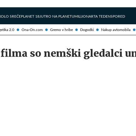
Želite prejemati e-novice?
Uživajmo pametno
KOLO SREČE
PLANET 18
JUTRO NA PLANETU
MILIJONAR
TA TEDEN
SPORED
etika 2.0
Ona-On.com
Gremo v hribe
Dogodki
Nakup avtomobila
 filma so nemški gledalci u