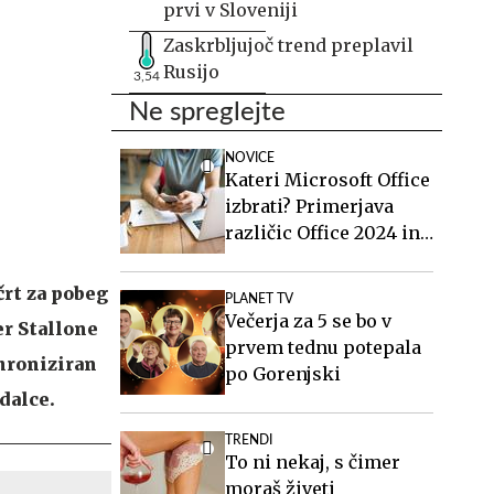
prvi v Sloveniji
Zaskrbljujoč trend preplavil
Rusijo
3,54
Ne spreglejte
NOVICE
Kateri Microsoft Office
izbrati? Primerjava
različic Office 2024 in
Office 2021.
črt za pobeg
PLANET TV
Večerja za 5 se bo v
er Stallone
prvem tednu potepala
hroniziran
po Gorenjski
dalce.
TRENDI
To ni nekaj, s čimer
moraš živeti