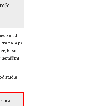
sreče
zmedo med
 Ta pa je pri
ce, ki so
v nemščini
od studia
ri na