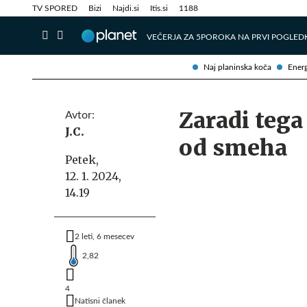
Info in obvestila
Tehnik
TV SPORED
Bizi
Najdi.si
Itis.si
1188
VEČERJA ZA 5
POROKA NA PRVI POGLED
Naj planinska koča
Energ
Zaradi tega
Avtor:
J.C.
od smeha
Petek,
12. 1. 2024,
14.19
2 leti, 6 mesecev
2,82
4
Natisni članek