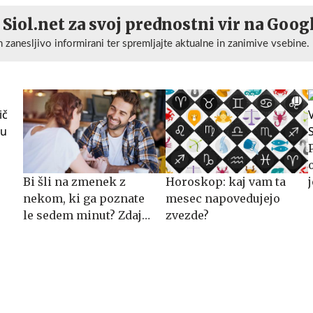
 Siol.net za svoj prednostni vir na Goog
n zanesljivo informirani ter spremljajte aktualne in zanimive vsebine.
Bi šli na zmenek z
Horoskop: kaj vam ta
nekom, ki ga poznate
mesec napovedujejo
le sedem minut? Zdaj
zvezde?
imate priložnost.