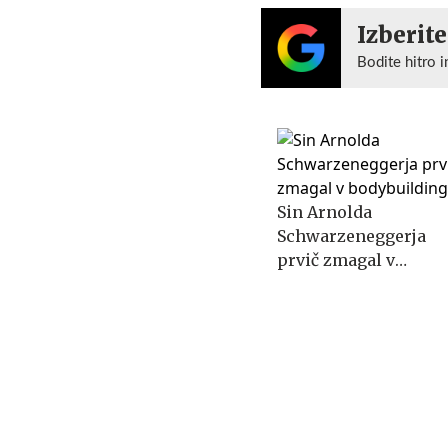
Izberite
Bodite hitro i
Sin Arnolda
Schwarzeneggerja
prvič zmagal v
bodybuildingu