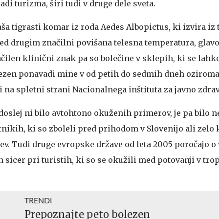
di turizma, širi tudi v druge dele sveta.
a tigrasti komar iz roda Aedes Albopictus, ki izvira iz
med drugim značilni povišana telesna temperatura, glavo
ačilen klinični znak pa so bolečine v sklepih, ki se lahk
olezen ponavadi mine v od petih do sedmih dneh oziroma
i na spletni strani Nacionalnega inštituta za javno zdravj
doslej ni bilo avtohtono okuženih primerov, je pa bilo n
nikih, ki so zboleli pred prihodom v Slovenijo ali zelo
ajev. Tudi druge evropske države od leta 2005 poročajo o
 sicer pri turistih, ki so se okužili med potovanji v tro
TRENDI
Prepoznajte peto bolezen