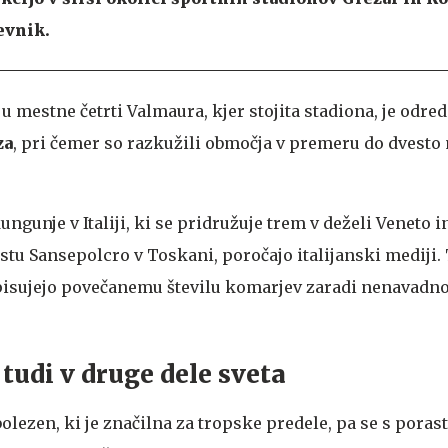
evnik.
 mestne četrti Valmaura, kjer stojita stadiona, je odred
za
, pri čemer so razkužili območja v premeru do dvesto
kungunje v Italiji, ki se pridružuje trem v deželi Veneto 
estu Sansepolcro v Toskani, poročajo italijanski mediji.
pisujejo povečanemu številu komarjev zaradi nenavadno
 tudi v druge dele sveta
olezen, ki je značilna za tropske predele, pa se s pora