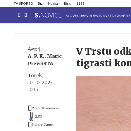
Info in obvestila
Tehnik
TV SPORED
Bizi
Najdi.si
Itis.si
1188
SLOVENIJA
EVROPA IN SVET
DIGISVET
P
V Trstu odk
Avtorji:
A. P. K.,
Matic
tigrasti ko
Prevc/STA
Torek,
10. 10. 2023,
10.15
2 leti, 10 mesecev
2,05
Natisni članek