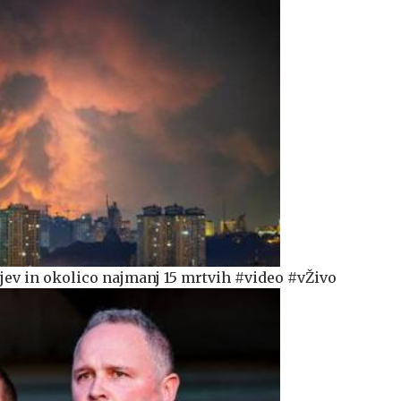
jev in okolico najmanj 15 mrtvih #video #vŽivo