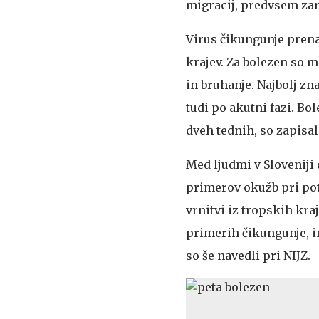
migracij, predvsem zara
Virus čikungunje prenaš
krajev. Za bolezen so 
in bruhanje. Najbolj zn
tudi po akutni fazi. B
dveh tednih, so zapisal
Med ljudmi v Sloveniji 
primerov okužb pri pot
vrnitvi iz tropskih kr
primerih čikungunje, in
so še navedli pri NIJZ.