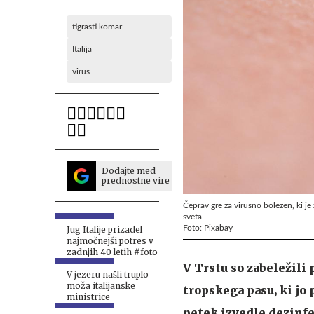
tigrasti komar
Italija
virus
Dodajte med
prednostne vire
Čeprav gre za virusno bolezen, ki je
sveta.
Foto: Pixabay
Jug Italije prizadel
najmočnejši potres v
zadnjih 40 letih #foto
V Trstu so zabeležili
V jezeru našli truplo
moža italijanske
tropskega pasu, ki jo 
ministrice
petek izvedle dezinfek