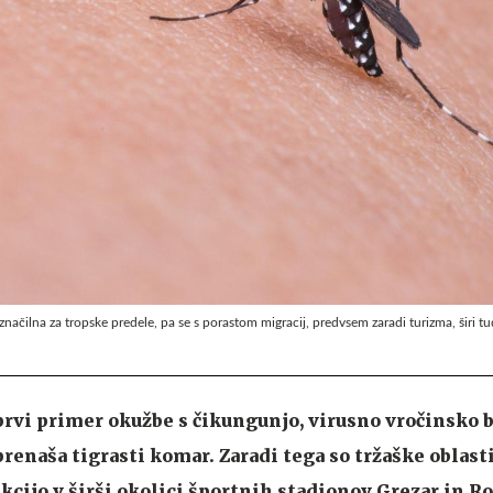
 značilna za tropske predele, pa se s porastom migracij, predvsem zaradi turizma, širi tu
 prvi primer okužbe s čikungunjo, virusno vročinsko 
prenaša tigrasti komar. Zaradi tega so tržaške oblasti
cijo v širši okolici športnih stadionov Grezar in Ro