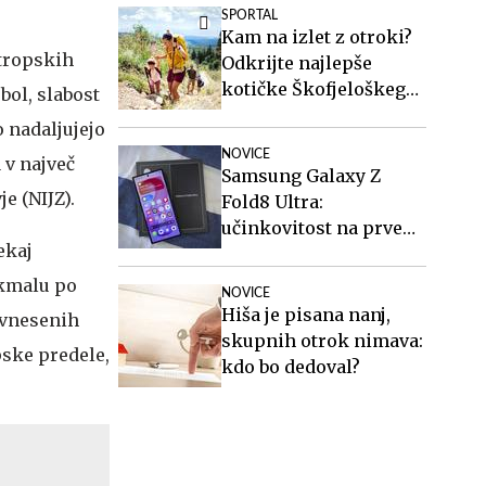
stanovanja in vozil
SPORTAL
avtobuse?
Kam na izlet z otroki?
 tropskih
Odkrijte najlepše
kotičke Škofjeloškega
bol, slabost
hribovja.
o nadaljujejo
NOVICE
 v največ
Samsung Galaxy Z
e (NIJZ).
Fold8 Ultra:
učinkovitost na prvem
ekaj
mestu
 kmalu po
NOVICE
Hiša je pisana nanj,
 vnesenih
skupnih otrok nimava:
pske predele,
kdo bo dedoval?