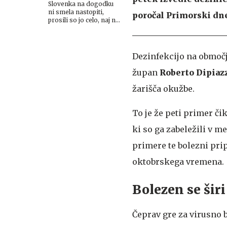
Slovenka na dogodku
ni smela nastopiti,
poročal Primorski dn
prosili so jo celo, naj ne
pride
Dezinfekcijo na območju
župan
Roberto Dipiaz
žarišča okužbe.
To je že peti primer či
ki so ga zabeležili v m
primere te bolezni pri
oktobrskega vremena.
Bolezen se širi
Čeprav gre za virusno b