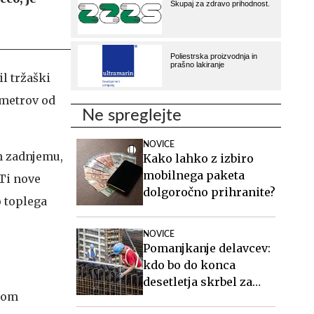
il tržaški
 metrov od
Ne spreglejte
NOVICE
in zadnjemu,
Kako lahko z izbiro
mobilnega paketa
 Ti nove
dolgoročno prihranite?
 toplega
NOVICE
Pomanjkanje delavcev:
kdo bo do konca
desetletja skrbel za
stom
starejše, gradil