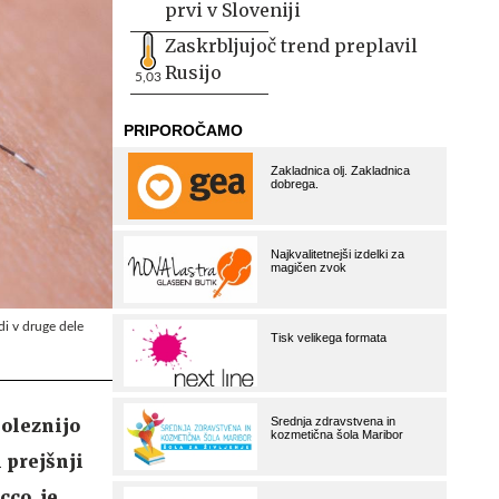
prvi v Sloveniji
Zaskrbljujoč trend preplavil
Rusijo
5,03
di v druge dele
boleznijo
 prejšnji
cco, je