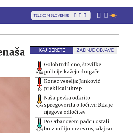
TELEKOM SLOVENIJE
renaša
KAJ BERETE
ZADNJE OBJAVE
Golob trdil eno, številke
policije kažejo drugače
9,80
Konec veselja: Janković
preklical ukrep
10
Naša pevka odkrito
spregovorila o ločitvi: Bila je
5,23
njegova odločitev
Po Orbanovem padcu ostali
brez milijonov evrov, zdaj so
4,74