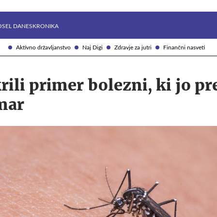
Želite prejemati e-novice?
Uživajmo pametno
OSEL DANES
KRONIKA
Aktivno državljanstvo
Naj Digi
Zdravje za jutri
Finančni nasveti
rili primer bolezni, ki jo p
mar