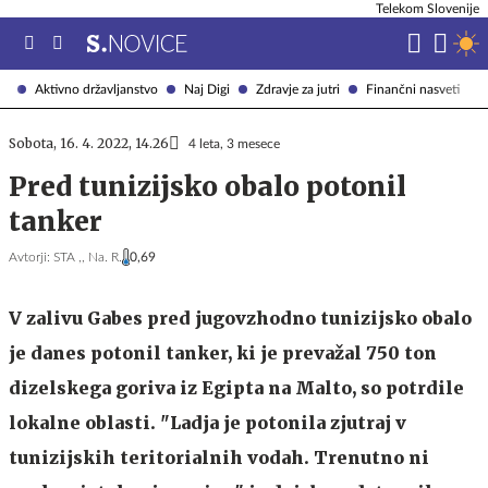
Telekom Slovenije
Aktivno državljanstvo
Naj Digi
Zdravje za jutri
Finančni nasveti
Sobota, 16. 4. 2022, 14.26
4 leta, 3 mesece
Pred tunizijsko obalo potonil
tanker
Avtorji:
STA ,,
Na. R.
0,69
V zalivu Gabes pred jugovzhodno tunizijsko obalo
je danes potonil tanker, ki je prevažal 750 ton
dizelskega goriva iz Egipta na Malto, so potrdile
lokalne oblasti. "Ladja je potonila zjutraj v
tunizijskih teritorialnih vodah. Trenutno ni