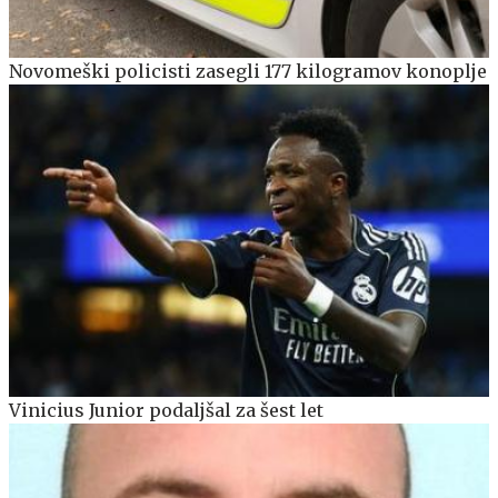
Novomeški policisti zasegli 177 kilogramov konoplje
Vinicius Junior podaljšal za šest let