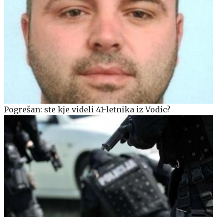
Pogrešan: ste kje videli 41-letnika iz Vodic?