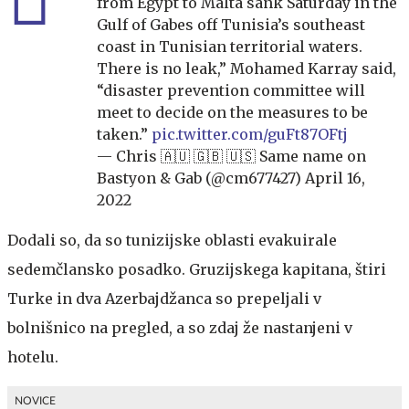
from Egypt to Malta sank Saturday in the
Gulf of Gabes off Tunisia’s southeast
coast in Tunisian territorial waters.
There is no leak,” Mohamed Karray said,
“disaster prevention committee will
meet to decide on the measures to be
taken.”
pic.twitter.com/guFt87OFtj
— Chris 🇦🇺 🇬🇧 🇺🇸 Same name on
Bastyon & Gab (@cm677427)
April 16,
2022
Dodali so, da so tunizijske oblasti evakuirale
sedemčlansko posadko. Gruzijskega kapitana, štiri
Turke in dva Azerbajdžanca so prepeljali v
bolnišnico na pregled, a so zdaj že nastanjeni v
hotelu.
NOVICE