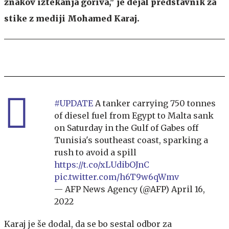
znakov iztekanja goriva," je dejal predstavnik za
stike z mediji Mohamed Karaj.
#UPDATE
A tanker carrying 750 tonnes
of diesel fuel from Egypt to Malta sank
on Saturday in the Gulf of Gabes off
Tunisia's southeast coast, sparking a
rush to avoid a spill
https://t.co/xLUdibOJnC
pic.twitter.com/h6T9w6qWmv
— AFP News Agency (@AFP)
April 16,
2022
Karaj je še dodal, da se bo sestal odbor za