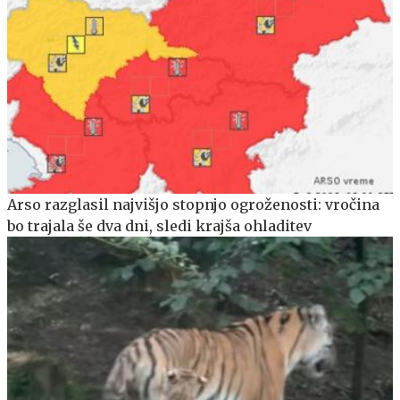
Arso razglasil najvišjo stopnjo ogroženosti: vročina
bo trajala še dva dni, sledi krajša ohladitev