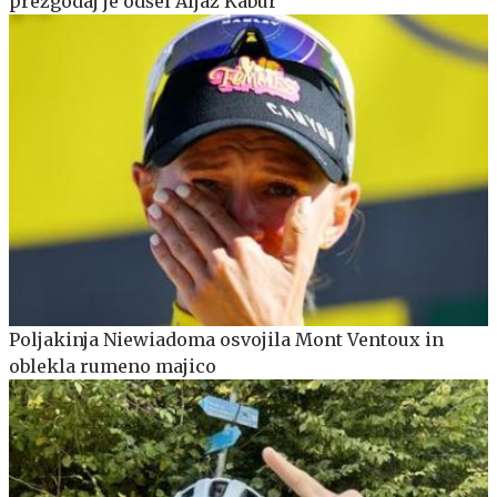
prezgodaj je odšel Aljaž Kabur
Poljakinja Niewiadoma osvojila Mont Ventoux in
oblekla rumeno majico