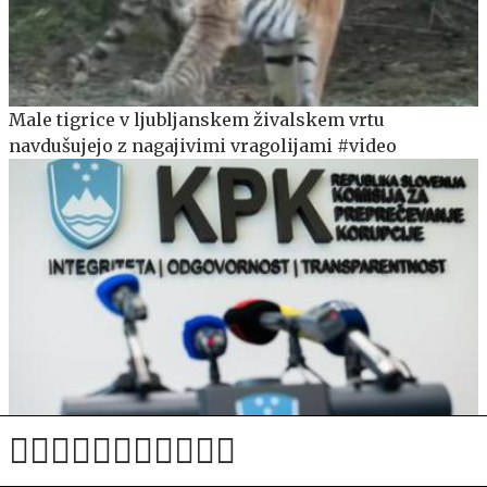
Male tigrice v ljubljanskem živalskem vrtu
navdušujejo z nagajivimi vragolijami #video
Sodišče potrdilo odločitev KPK o nasprotju interesov