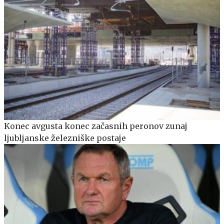
Konec avgusta konec začasnih peronov zunaj
ljubljanske železniške postaje