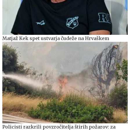
Matjaž Kek spet ustvarja čudeže na Hrvaškem
Policisti razkrili povzročitelja štirih požarov: za