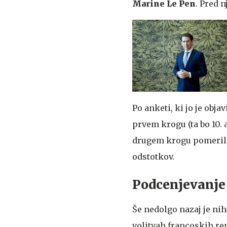
Marine Le Pen
. Pred 
Po anketi, ki jo je obj
prvem krogu (ta bo 10. a
drugem krogu pomerila
odstotkov.
Podcenjevanje
Še nedolgo nazaj je ni
volitvah francoskih re