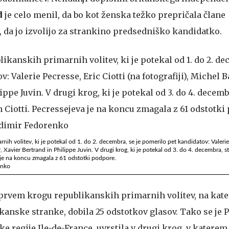
d
je celo menil, da bo kot ženska težko prepričala člane
 da jo izvolijo za strankino predsedniško kandidatko.
ih volitev, ki je potekal od 1. do 2. decembra, se je pomerilo pet kandidatov: Valerie
er, Xavier Bertrand in Philippe Juvin. V drugi krog, ki je potekal od 3. do 4. decembra, st
a je na koncu zmagala z 61 odstotki podpore.
enko
 prvem krogu republikanskih primarnih volitev, na kater
ikanske stranke, dobila 25 odstotkov glasov. Tako se je 
ke regije Ile-de-France, uvrstila v drugi krog, v katerem 