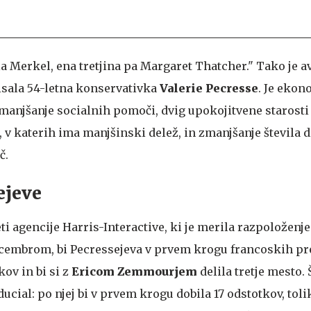
a Merkel, ena tretjina pa Margaret Thatcher." Tako je a
pisala 54-letna konservativka
Valerie Pecresse
. Je eko
 zmanjšanje socialnih pomoči, dvig upokojitvene starosti 
, v katerih ima manjšinski delež, in zmanjšanje števila 
č.
ejeve
i agencije Harris-Interactive, ki je merila razpoloženj
decembrom, bi Pecressejeva v prvem krogu francoskih p
kov in bi si z
Ericom Zemmourjem
delila tretje mesto. 
ducial: po njej bi v prvem krogu dobila 17 odstotkov, toli