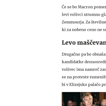
Če se bo Macron pomeri
levi volivci strumno gl
Zemmourja. Za številne
ki za nobeno ceno ne sm
Levo maščeva
Drugačno pa bo obnašan
kandidatke desnosredi
volivec ima namreč zam
se na proteste rumenih 
bi v Elizejsko palačo p