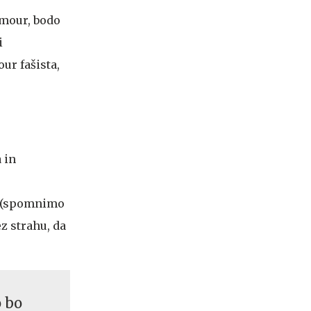
mmour, bodo
i
ur fašista,
 in
h (spomnimo
z strahu, da
o bo