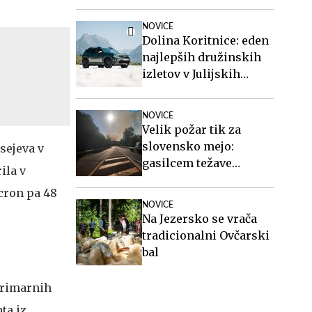
odločnost Nata
NOVICE
Dolina Koritnice: eden
najlepših družinskih
izletov v Julijskih
Alpah
NOVICE
Velik požar tik za
slovensko mejo:
ssejeva v
gasilcem težave
ila v
povzročata veter in
cron pa 48
neeksplodirana
NOVICE
sredstva
Na Jezersko se vrača
tradicionalni Ovčarski
bal
primarnih
ta iz