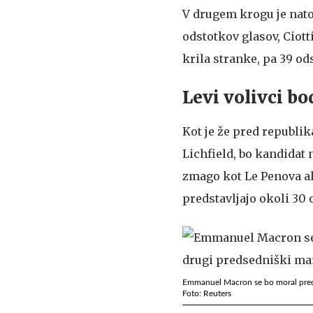
V drugem krogu je nato
odstotkov glasov, Ciott
krila stranke, pa 39 od
Levi volivci bo
Kot je že pred republ
Lichfield, bo kandidat 
zmago kot Le Penova al
predstavljajo okoli 30 
Emmanuel Macron se bo moral pred vo
Foto: Reuters