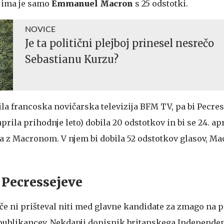
njima je samo
Emmanuel Macron
s 25 odstotki.
NOVICE
Je ta politični plejboj prinesel nesrečo
Sebastianu Kurzu?
avila francoska novičarska televizija BFM TV, pa bi Pecre
prila prihodnje leto) dobila 20 odstotkov in bi se 24. apr
 z Macronom. V njem bi dobila 52 odstotkov glasov, Ma
 Pecressejeve
hče ni prišteval niti med glavne kandidate za zmago na 
publikancev. Nekdanji dopisnik britanskega Independen