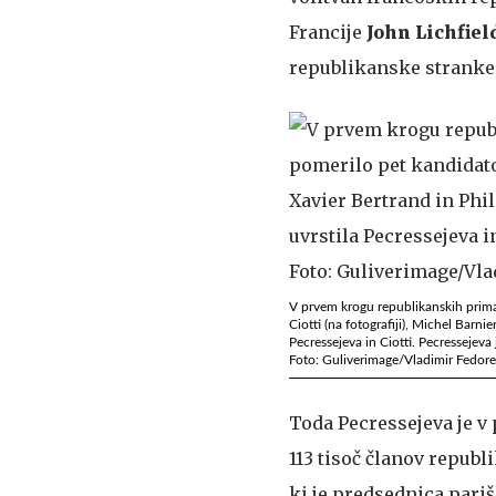
Francije
John Lichfiel
republikanske stranke,
V prvem krogu republikanskih primarn
Ciotti (na fotografiji), Michel Barni
Pecressejeva in Ciotti. Pecressejev
Foto: Guliverimage/Vladimir Fedor
Toda Pecressejeva je v
113 tisoč članov republ
ki je predsednica pariš