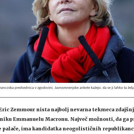
a francoska predsednica v zgodovini. Javnomnenjske ankete kažejo, da se ji lahko ta želja
Eric Zemmour nista najbolj nevarna tekmeca zdajš
niku Emmanuelu Macronu. Največ možnosti, da ga p
ke palače, ima kandidatka neogolističnih republikanc