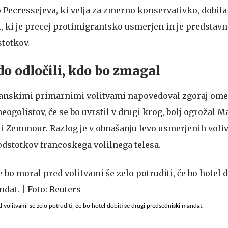
 Pecressejeva, ki velja za zmerno konservativko, dobila
i, ki je precej protimigrantsko usmerjen in je predstav
stotkov.
do odločili, kdo bo zmagal
ikanskimi primarnimi volitvami napovedoval zgoraj ome
neogolistov, če se bo uvrstil v drugi krog, bolj ogrožal 
i Zemmour. Razlog je v obnašanju levo usmerjenih voliv
odstotkov francoskega volilnega telesa.
litvami še zelo potruditi, če bo hotel dobiti še drugi predsedniški mandat.