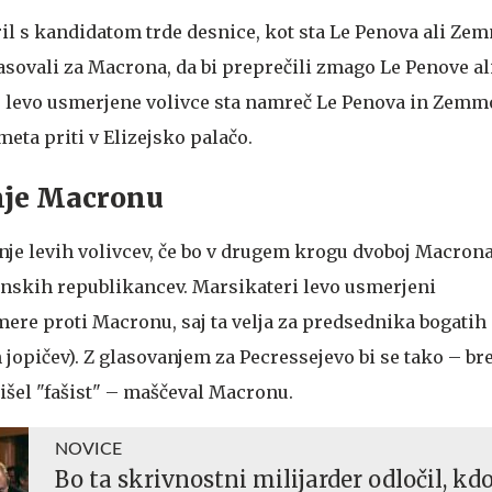
l s kandidatom trde desnice, kot sta Le Penova ali Ze
asovali za Macrona, da bi preprečili zmago Le Penove al
 levo usmerjene volivce sta namreč Le Penova in Zemmo
eta priti v Elizejsko palačo.
nje Macronu
je levih volivcev, če bo v drugem krogu dvoboj Macrona
nskih republikancev. Marsikateri levo usmerjeni
ere proti Macronu, saj ta velja za predsednika bogati
jopičev). Z glasovanjem za Pecressejevo bi se tako – bre
rišel "fašist" – maščeval Macronu.
NOVICE
Bo ta skrivnostni milijarder odločil, kd