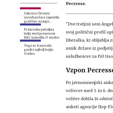
Pecresse.
Zakonca Clooney
zaradi požara zapustila
graščino na jugu
"Dve tretjini sem Angel
Francije
Francoska patruljna
svoj politični profil o
ladja med prenosom
BBC izstrelila 17 strelov
liberalka, ki obljublja
Tega se francoski
umik države iz podjetij
gasilci najbolj bojijo
#video
uslužbencev za 150 tiso
Vzpon Pecress
Po javnomnenjski anket
volivcev med 3. in 6. 
volitev dobila 14 odstot
anketi agencije Ifop-Fi