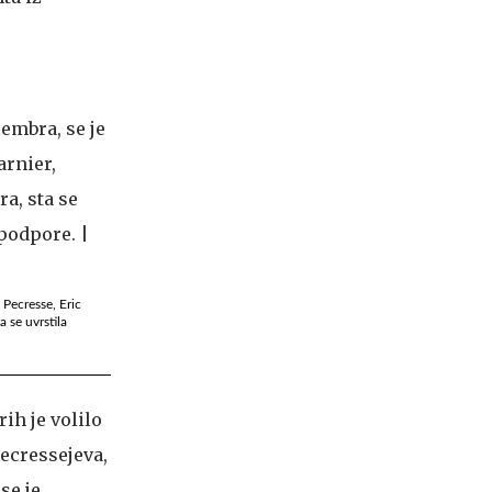
 Pecresse, Eric
a se uvrstila
ih je volilo
Pecressejeva,
se je