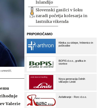
Islandijo
Slovenski gasilci v šoku
zaradi početja kolesarja in
5,29
lastnika vikenda
 uresniči.
njemu
rihodnje
ev Valerie