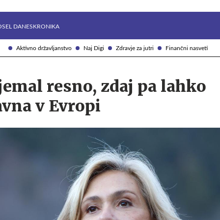
Želite prejemati e-novice?
Uživajmo pametno
OSEL DANES
KRONIKA
Aktivno državljanstvo
Naj Digi
Zdravje za jutri
Finančni nasveti
 jemal resno, zdaj pa lahko
avna v Evropi