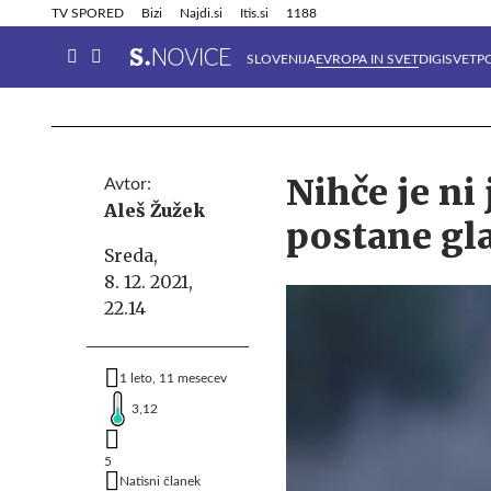
Info in obvestila
Tehnik
TV SPORED
Bizi
Najdi.si
Itis.si
1188
SLOVENIJA
EVROPA IN SVET
DIGISVET
P
Nihče je ni
Avtor:
Aleš Žužek
postane gl
Sreda,
8. 12. 2021,
22.14
1 leto, 11 mesecev
3,12
5
Natisni članek