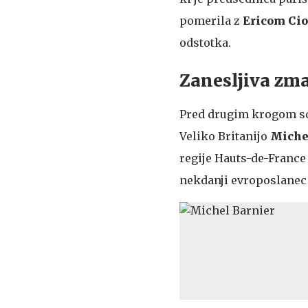
pomerila z
Ericom Cio
odstotka.
Zanesljiva zm
Pred drugim krogom so 
Veliko Britanijo
Miche
regije Hauts-de-Franc
nekdanji evroposlane