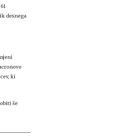
 61
nik desnega
njeni
Macronovo
cev, ki