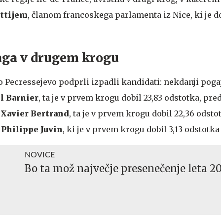
ttijem
, članom francoskega parlamenta iz Nice, ki je do
aga v drugem krogu
Pecressejevo podprli izpadli kandidati: nekdanji poga
l Barnier
, ta je v prvem krogu dobil 23,83 odstotka, pr
e
Xavier Bertrand
,
ta je v prvem krogu dobil 22,36 odstot
c
Philippe Juvin
, ki je v prvem krogu dobil 3,13 odstotka
NOVICE
Bo ta mož največje presenečenje leta 2