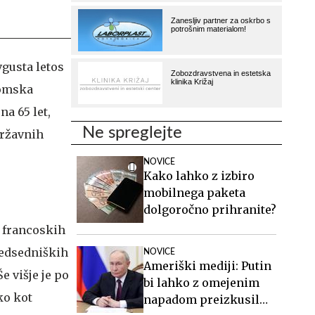
vgusta letos
nomska
na 65 let,
Ne spreglejte
državnih
NOVICE
Kako lahko z izbiro
mobilnega paketa
dolgoročno prihranite?
e francoskih
redsedniških
NOVICE
Ameriški mediji: Putin
Še višje je po
bi lahko z omejenim
ko kot
napadom preizkusil