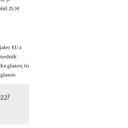
bil 25,59
jalec EU z
edsednik
ka glasov, in
 glasov.
022?