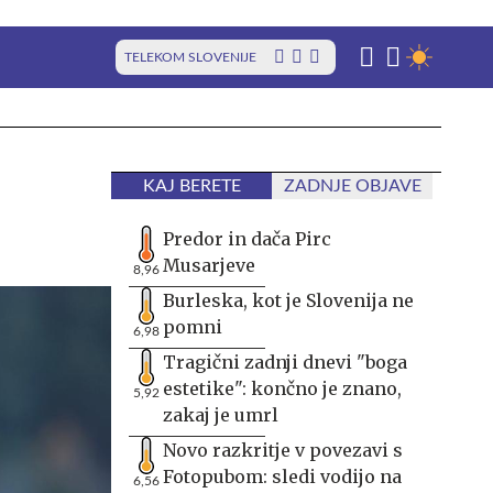
TELEKOM SLOVENIJE
KAJ BERETE
ZADNJE OBJAVE
Predor in dača Pirc
Musarjeve
8,96
Burleska, kot je Slovenija ne
pomni
6,98
Tragični zadnji dnevi "boga
estetike": končno je znano,
5,92
zakaj je umrl
Novo razkritje v povezavi s
Fotopubom: sledi vodijo na
6,56