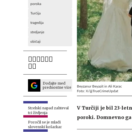
poroka
Turčija
tragedija
streljanje
običaji
Dodajte med
Beyzanur Beyazit in Ali Karac
prednostne vire
Foto: X/@TrueCrimeUpdat
V Turčiji je bil 23-le
Strelski napad zahteval
tri življenja
poroki. Domnevno ga j
Poročil se je mladi
slovenski košarkar