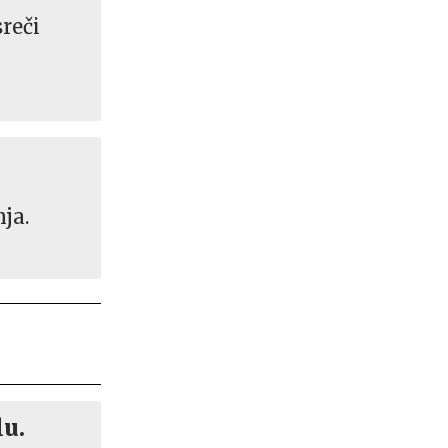
reči
ja.
lu.