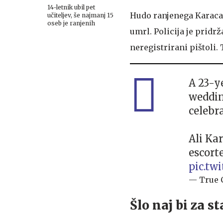
14-letnik ubil pet
Hudo ranjenega Karaca 
učiteljev, še najmanj 15
oseb je ranjenih
umrl. Policija je pridr
neregistrirani pištoli.
A 23-y
weddin
celebra
Ali Ka
escort
pic.tw
— True 
Šlo naj bi za s