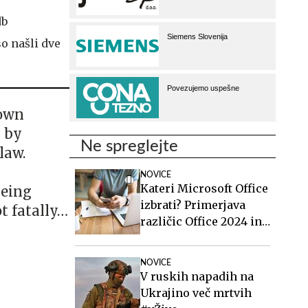
db
so našli dve
 own
k by
Ne spreglejte
law.
NOVICE
Kateri Microsoft Office
being
izbrati? Primerjava
t fatally…
različic Office 2024 in
Office 2021.
NOVICE
V ruskih napadih na
Ukrajino več mrtvih