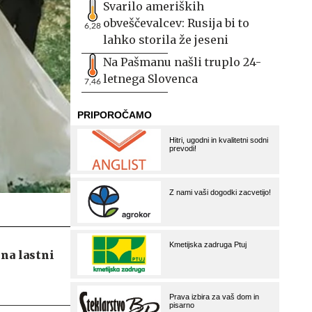
Svarilo ameriških
obveščevalcev: Rusija bi to
6,28
lahko storila že jeseni
Na Pašmanu našli truplo 24-
letnega Slovenca
7,46
 na lastni