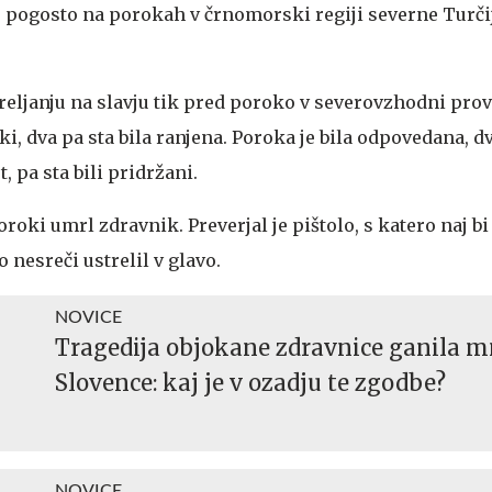
je pogosto na porokah v črnomorski regiji severne Turči
 streljanju na slavju tik pred poroko v severovzhodni pro
i, dva pa sta bila ranjena. Poroka je bila odpovedana, dv
t, pa sta bili pridržani.
oroki umrl zdravnik. Preverjal je pištolo, s katero naj bi 
o nesreči ustrelil v glavo.
NOVICE
Tragedija objokane zdravnice ganila 
Slovence: kaj je v ozadju te zgodbe?
NOVICE