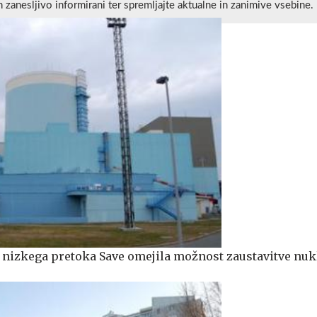
n zanesljivo informirani ter spremljajte aktualne in zanimive vsebine.
n nizkega pretoka Save omejila možnost zaustavitve nu