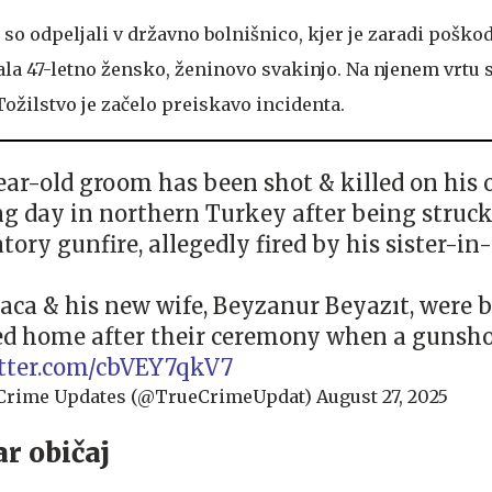
so odpeljali v državno bolnišnico, kjer je zaradi poško
žala 47-letno žensko, ženinovo svakinjo. Na njenem vrtu 
 Tožilstvo je začelo preiskavo incidenta.
ear-old groom has been shot & killed on his
g day in northern Turkey after being struc
tory gunfire, allegedly fired by his sister-in-
raca & his new wife, Beyzanur Beyazıt, were 
ed home after their ceremony when a gunsho
itter.com/cbVEY7qkV7
Crime Updates (@TrueCrimeUpdat)
August 27, 2025
tar običaj