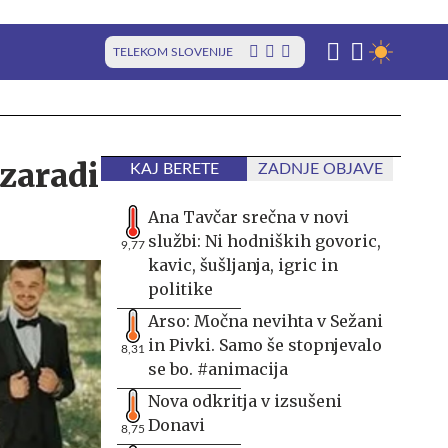
TELEKOM SLOVENIJE
 zaradi
KAJ BERETE
ZADNJE OBJAVE
Ana Tavčar srečna v novi
službi: Ni hodniških govoric,
9,77
kavic, šušljanja, igric in
politike
Arso: Močna nevihta v Sežani
in Pivki. Samo še stopnjevalo
8,31
se bo. #animacija
Nova odkritja v izsušeni
Donavi
8,75