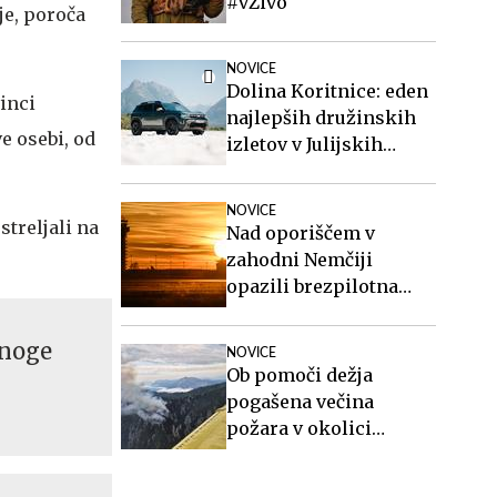
#vŽivo
je, poroča
NOVICE
Dolina Koritnice: eden
vinci
najlepših družinskih
e osebi, od
izletov v Julijskih
Alpah
NOVICE
streljali na
Nad oporiščem v
zahodni Nemčiji
opazili brezpilotna
letalnika
mnoge
NOVICE
Ob pomoči dežja
pogašena večina
požara v okolici
Kranjske Gore