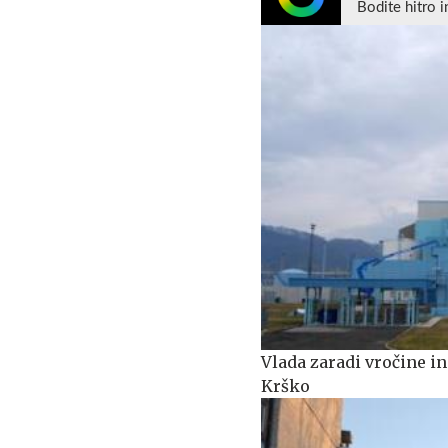
Bodite hitro i
Vlada zaradi vročine i
Krško