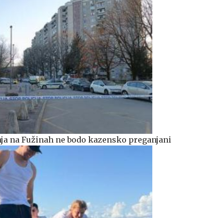
janja na Fužinah ne bodo kazensko preganjani