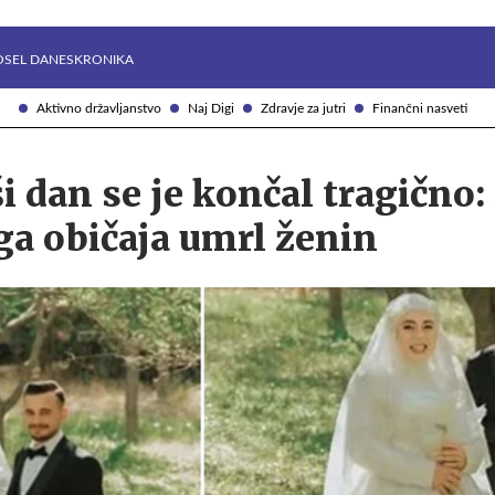
Želite prejemati e-novice?
Uživajmo pametno
OSEL DANES
KRONIKA
Aktivno državljanstvo
Naj Digi
Zdravje za jutri
Finančni nasveti
i dan se je končal tragično:
a običaja umrl ženin