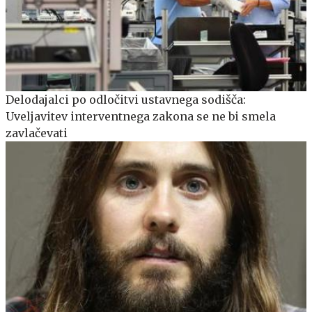
Delodajalci po odločitvi ustavnega sodišča:
Uveljavitev interventnega zakona se ne bi smela
zavlačevati