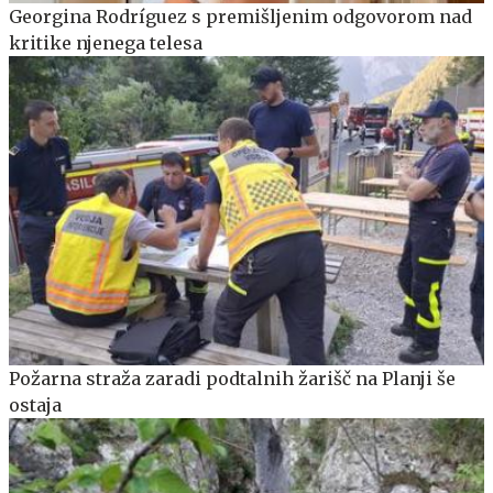
Georgina Rodríguez s premišljenim odgovorom nad
kritike njenega telesa
Požarna straža zaradi podtalnih žarišč na Planji še
ostaja