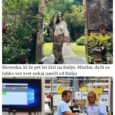
Slovenka, ki že pet let živi na Baliju: Mislim, da bi se
lahko ves svet nekaj naučil od Balija