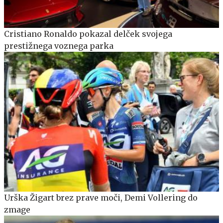
Cristiano Ronaldo pokazal delček svojega
prestižnega voznega parka
Urška Žigart brez prave moči, Demi Vollering do
zmage