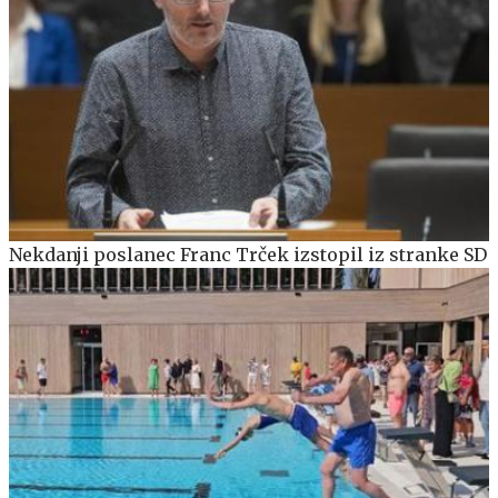
Nekdanji poslanec Franc Trček izstopil iz stranke SD