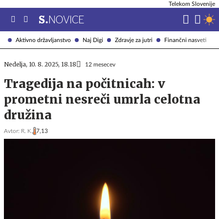
Telekom Slovenije
Aktivno državljanstvo
Naj Digi
Zdravje za jutri
Finančni nasveti
Nedelja, 10. 8. 2025, 18.18
12 mesecev
Tragedija na počitnicah: v
prometni nesreči umrla celotna
družina
Avtor:
R. K.
7,13