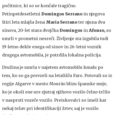
počitnice, ki so se končale tragično.
Petinpetdesetletni
Domingos Serrano
in njegova
štiri leta mlajša žena
Maria Serrano
ter njuna dva
sinova, 20-let stara dvojčka
Domingos
in
Afonso,
so
umrli v prometni nesreči. Življenje sta izgubila tudi
19-letno dekle enega od sinov in 26-letni voznik
drugega avtomobila, je potrdila lokalna policija.
Družina je umrla v najetem avtomobilu kmalu po
tem, ko so ga prevzeli na letališču Faro. Potovali so iz
regije Algarve v mesto Mourão blizu španske meje,
ko je okoli ene ure zjutraj njihovo vozilo čelno trčilo
v nasproti vozeče vozilo. Preiskovalci so imeli kar
nekaj težav pri identifikaciji žrtev, saj je vozilo