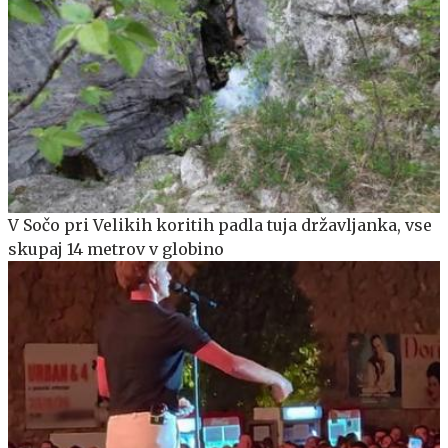
V Sočo pri Velikih koritih padla tuja državljanka, vse
skupaj 14 metrov v globino