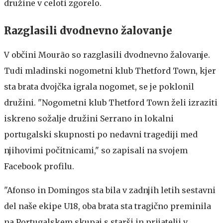
družine v celoti zgorelo.
Razglasili dvodnevno žalovanje
V občini Mourão so razglasili dvodnevno žalovanje.
Tudi mladinski nogometni klub Thetford Town, kjer
sta brata dvojčka igrala nogomet, se je poklonil
družini. "Nogometni klub Thetford Town želi izraziti
iskreno sožalje družini Serrano in lokalni
portugalski skupnosti po nedavni tragediji med
njihovimi počitnicami," so zapisali na svojem
Facebook profilu.
"Afonso in Domingos sta bila v zadnjih letih sestavni
del naše ekipe U18, oba brata sta tragično preminila
na Portugalskem skupaj s starši in prijatelji v