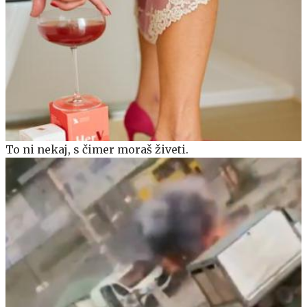
To ni nekaj, s čimer moraš živeti.