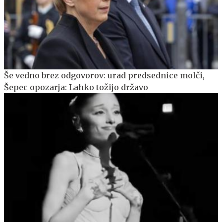
Še vedno brez odgovorov: urad predsednice molči,
Šepec opozarja: Lahko tožijo državo