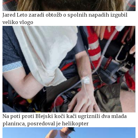
Jared Leto zaradi obtožb o spolnih napadih izgubil
veliko vlogo
Na poti proti Blejski koči kači ugriznili dva mlada
planinca, posredoval je helikopter