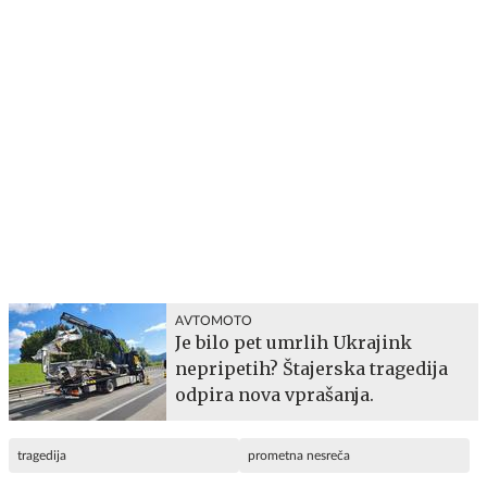
AVTOMOTO
Je bilo pet umrlih Ukrajink
nepripetih? Štajerska tragedija
odpira nova vprašanja.
tragedija
prometna nesreča