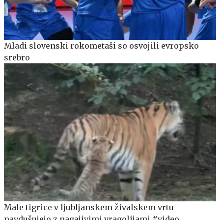
Mladi slovenski rokometaši so osvojili evropsko
srebro
Male tigrice v ljubljanskem živalskem vrtu
navdušujejo z nagajivimi vragolijami #video