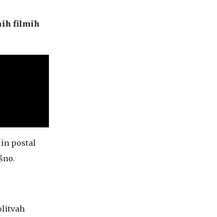
nih filmih
 in postal
šno.
olitvah