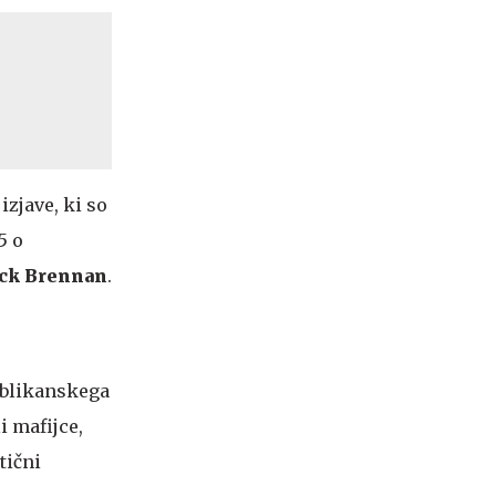
izjave, ki so
5 o
ck Brennan
.
ublikanskega
i mafijce,
tični