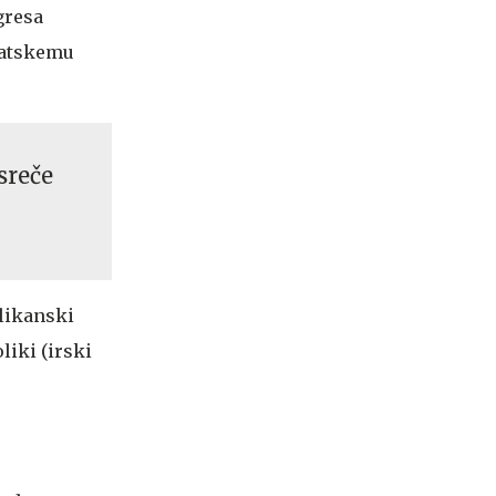
gresa
kratskemu
sreče
blikanski
liki (irski