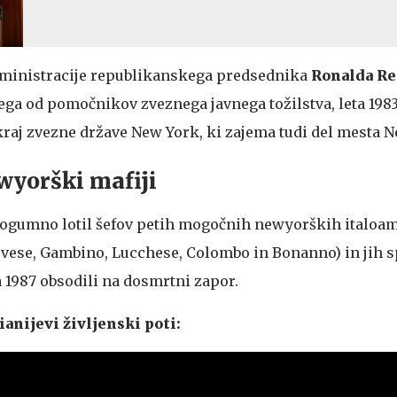
 administracije republikanskega predsednika
Ronalda R
ga od pomočnikov zveznega javnega tožilstva, leta 1983
okraj zvezne države New York, ki zajema tudi del mesta 
wyorški mafiji
e pogumno lotil šefov petih mogočnih newyorških italoa
vese, Gambino, Lucchese, Colombo in Bonanno) in jih s
a 1987 obsodili na dosmrtni zapor.
anijevi življenski poti: