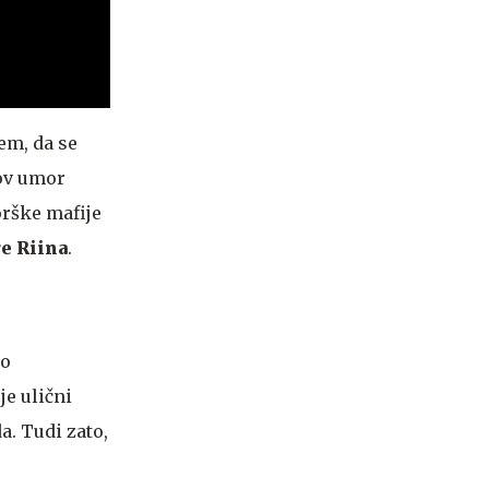
tem, da se
gov umor
orške mafije
re Riina
.
ko
je ulični
a. Tudi zato,