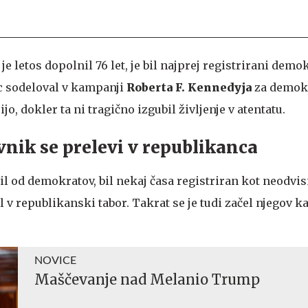
e letos dopolnil 76 let, je bil najprej registrirani demok
ec sodeloval v kampanji
Roberta F. Kennedyja
za demok
, dokler ta ni tragično izgubil življenje v atentatu.
nik se prelevi v republikanca
jil od demokratov, bil nekaj časa registriran kot neodvis
l v republikanski tabor. Takrat se je tudi začel njegov k
NOVICE
Maščevanje nad Melanio Trump