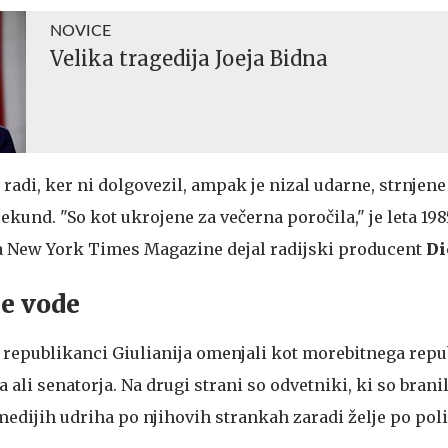
NOVICE
Velika tragedija Joeja Bidna
radi, ker ni dolgovezil, ampak je nizal udarne, strnjene 
sekund. "So kot ukrojene za večerna poročila," je leta 198
za New York Times Magazine dejal radijski producent
Di
ne vode
 republikanci Giulianija omenjali kot morebitnega rep
 ali senatorja. Na drugi strani so odvetniki, ki so branil
v medijih udriha po njihovih strankah zaradi želje po poli