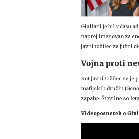
Giuliani je bil v času
naprej imenovan za ene
javni tožilec za južni 
Vojna proti ne
Kot javni tožilec se j
mafijskih družin (Geno
zapahe. Številne so let
Videoposnetek o Giuli