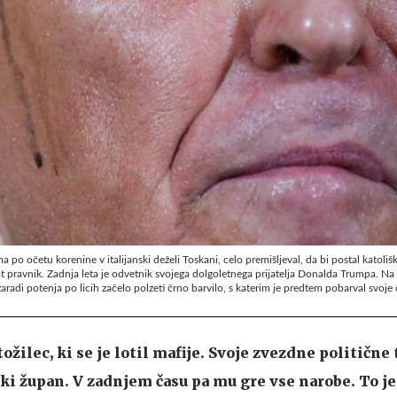
ma po očetu korenine v italijanski deželi Toskani, celo premišljeval, da bi postal katoliš
kot pravnik. Zadnja leta je odvetnik svojega dolgoletnega prijatelja Donalda Trumpa. Na f
aradi potenja po licih začelo polzeti črno barvilo, s katerim je predtem pobarval svoje o
ožilec, ki se je lotil mafije. Svoje zvezdne politične
ki župan. V zadnjem času pa mu gre vse narobe. To je