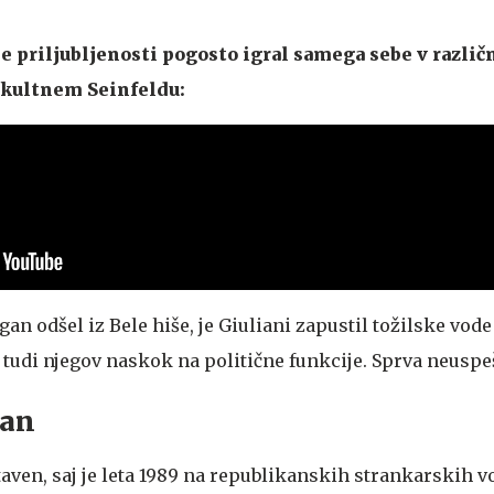
je priljubljenosti pogosto igral samega sebe v različ
 kultnem Seinfeldu:
gan odšel iz Bele hiše, je Giuliani zapustil tožilske vode
e tudi njegov naskok na politične funkcije. Sprva neuspe
pan
etaven, saj je leta 1989 na republikanskih strankarskih v