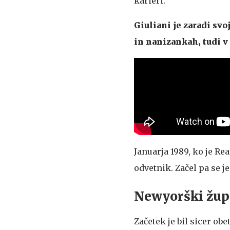
karieri.
Giuliani je zaradi svo
in nanizankah, tudi v
Januarja 1989, ko je Rea
odvetnik. Začel pa se j
Newyorški žu
Začetek je bil sicer ob