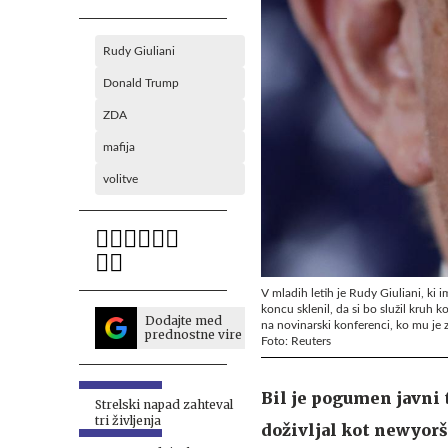
Rudy Giuliani
Donald Trump
ZDA
mafija
volitve
V mladih letih je Rudy Giuliani, ki i
koncu sklenil, da si bo služil kruh 
Dodajte med
na novinarski konferenci, ko mu je z
prednostne vire
Foto: Reuters
Bil je pogumen javni t
Strelski napad zahteval
tri življenja
doživljal kot newyorš