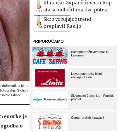
Klakočar Zupančičeva in Rop
sta se odločila za dve potezi
5,44
Skrb vzbujajoč trend
preplavil Rusijo
5,64
ki duhovnik, a je na
otografiji: Giuliani
sivele zalisce.
 trenutke je
 zgodba o