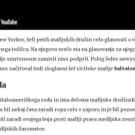
New Yorker, šefi petih mafijskih družin celo glasovali o 
nega tožilca. Na njegovo srečo sta na glasovanju za nje
trije smrtonosne zamisli niso podprli. Poleg šefov newy
or načrtoval tudi zloglasni šef sicilske mafije
Salvato
da
am italoameriškega rodu in ima deloma mafijsko družins
e bil nekaj časa zaradi ropa celo v zaporu in je bil pozne
 bil zaradi svojega boja proti mafiji prava medijska zvezd
medijskih žarometov.