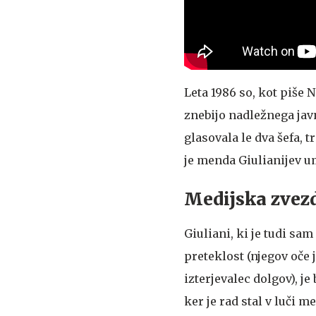
Leta 1986 so, kot piše 
znebijo nadležnega jav
glasovala le dva šefa, 
je menda Giulianijev um
Medijska zvez
Giuliani, ki je tudi s
preteklost (njegov oče j
izterjevalec dolgov), je
ker je rad stal v luči 