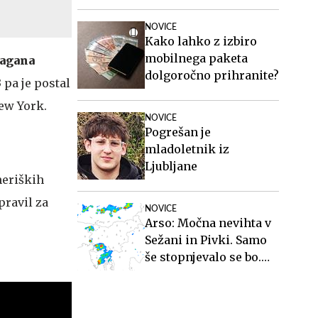
NOVICE
Kako lahko z izbiro
mobilnega paketa
eagana
dolgoročno prihranite?
 pa je postal
New York.
NOVICE
Pogrešan je
mladoletnik iz
Ljubljane
meriških
pravil za
NOVICE
Arso: Močna nevihta v
Sežani in Pivki. Samo
še stopnjevalo se bo.
#animacija