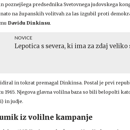
 in poznejšega predsednika Svetovnega judovskega kon
je nato na županskih volitvah za las izgubil proti demo
emu
Davidu Dinkinsu
.
NOVICE
Lepotica s severa, ki ima za zdaj veliko 
idiral in tokrat premagal Dinkinsa. Postal je prvi repu
 1965. Njegova glavna volilna baza so bili belopolti kato
) in judje.
n umik iz volilne kampanje