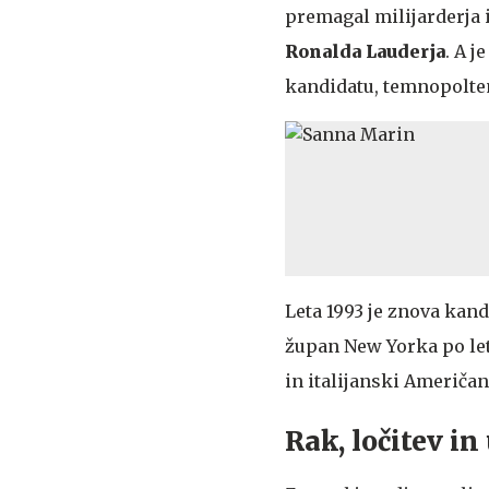
premagal milijarderja
Ronalda Lauderja
. A 
kandidatu, temnopolt
Leta 1993 je znova kand
župan New Yorka po letu
in italijanski Američani
Rak, ločitev i