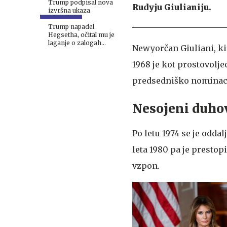
Trump podpisal nova
Rudyju Giulianiju.
izvršna ukaza
Trump napadel
Hegsetha, očital mu je
laganje o zalogah
Newyorčan Giuliani, ki j
streliva
1968 je kot prostovolj
predsedniško nominacijo
Nesojeni duhov
Po letu 1974 se je oddal
leta 1980 pa je prestopi
vzpon.