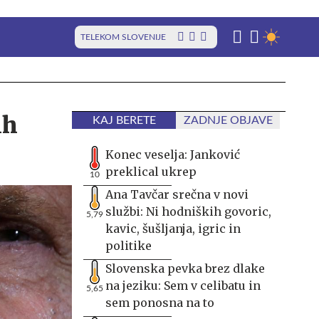
TELEKOM SLOVENIJE
ih
KAJ BERETE
ZADNJE OBJAVE
Konec veselja: Janković
preklical ukrep
10
Ana Tavčar srečna v novi
službi: Ni hodniških govoric,
5,79
kavic, šušljanja, igric in
politike
Slovenska pevka brez dlake
na jeziku: Sem v celibatu in
5,65
sem ponosna na to