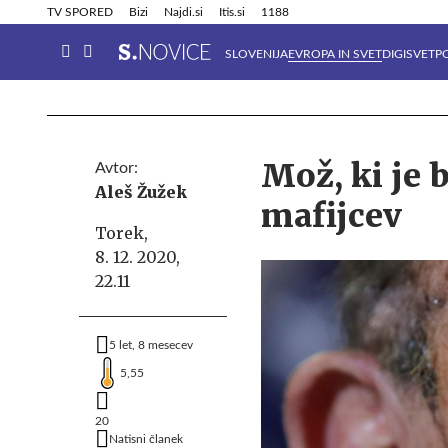
Info in obvestila
Tehnik
TV SPORED
Bizi
Najdi.si
Itis.si
1188
SLOVENIJA
EVROPA IN SVET
DIGISVET
P
Mož, ki je 
Avtor:
Aleš Žužek
mafijcev
Torek,
8. 12. 2020,
22.11
5 let, 8 mesecev
5,55
20
Natisni članek