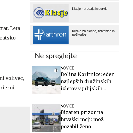
rat. Leta
ratsko
Ne spreglejte
NOVICE
Dolina Koritnice: eden
ni volivec,
najlepših družinskih
arierni
izletov v Julijskih
Alpah
NOVICE
Bizaren prizor na
hrvaški meji: mož
pozabil ženo