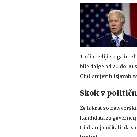
Tudi mediji so ga imeli 
bile dolge od 20 do 30 
Giulianijevih izjavah 
Skok v politič
Že takrat so newyorški
kandidata za guvernerja
Giulianiju očitali, da 