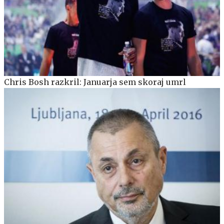
Chris Bosh razkril: Januarja sem skoraj umrl