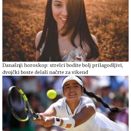
Današnji horoskop: strelci bodite bolj prilagodljivi,
dvojčki boste delali načrte za vikend