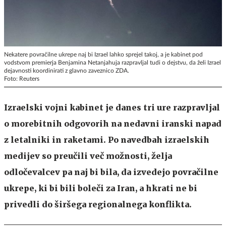
Nekatere povračilne ukrepe naj bi Izrael lahko sprejel takoj, a je kabinet pod
vodstvom premierja Benjamina Netanjahuja razpravljal tudi o dejstvu, da želi Izrael
dejavnosti koordinirati z glavno zaveznico ZDA.
Foto: Reuters
Izraelski vojni kabinet je danes tri ure razpravljal
o morebitnih odgovorih na nedavni iranski napad
z letalniki in raketami. Po navedbah izraelskih
medijev so preučili več možnosti, želja
odločevalcev pa naj bi bila, da izvedejo povračilne
ukrepe, ki bi bili boleči za Iran, a hkrati ne bi
privedli do širšega regionalnega konflikta.