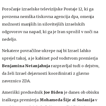
Poročanje izraelske televizijske Postaje 12, ki ga
povzema nemška tiskovna agencija dpa, omenja
možnosti manjših in silovitejših izraelskih
odgovorov na napad, ki ga je Iran sprožil v noči na
nedeljo.
Nekatere povračilne ukrepe naj bi Izrael lahko
sprejel takoj, a je kabinet pod vodstvom premierja
Benjamina Netanjahuja
razpravljal tudi o dejstvu,
da želi Izrael dejavnosti koordinirati z glavno
zaveznico ZDA.
Ameriški predsednik
Joe Biden
je danes ob obisku
iraškega premierja
Mohameda Šije al Sudanija
v