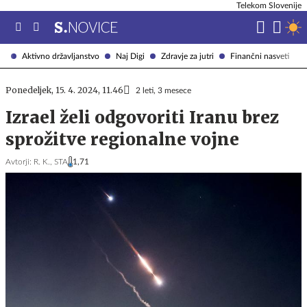
Telekom Slovenije
Aktivno državljanstvo
Naj Digi
Zdravje za jutri
Finančni nasveti
Ponedeljek, 15. 4. 2024, 11.46
2 leti, 3 mesece
Izrael želi odgovoriti Iranu brez
sprožitve regionalne vojne
Avtorji:
R. K.,
STA
1,71