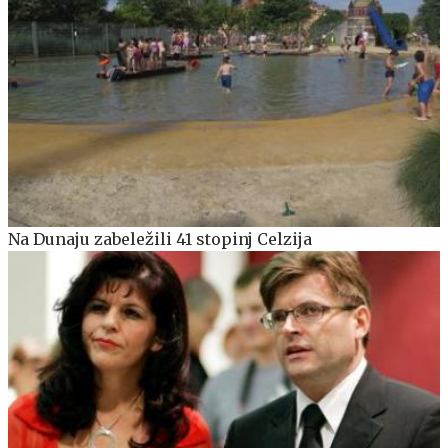
Na Dunaju zabeležili 41 stopinj Celzija