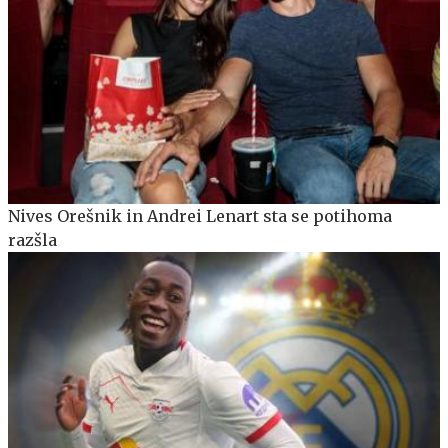
Nives Orešnik in Andrei Lenart sta se potihoma
razšla