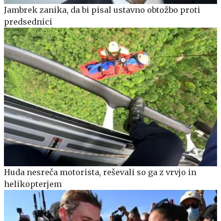
Jambrek zanika, da bi pisal ustavno obtožbo proti
predsednici
Huda nesreča motorista, reševali so ga z vrvjo in
helikopterjem