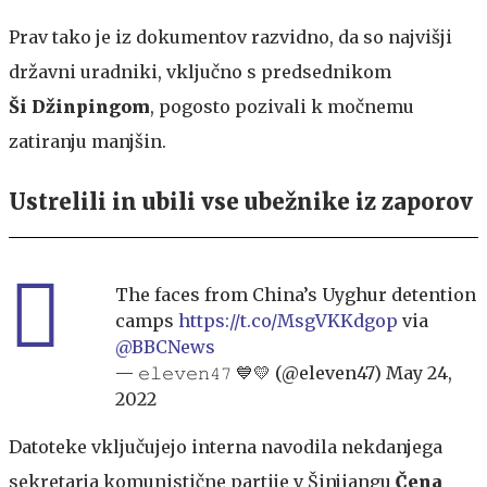
Prav tako je iz dokumentov razvidno, da so najvišji
državni uradniki, vključno s predsednikom
Ši Džinpingom
, pogosto pozivali k močnemu
zatiranju manjšin.
Ustrelili in ubili vse ubežnike iz zaporov
The faces from China’s Uyghur detention
camps
https://t.co/MsgVKKdgop
via
@BBCNews
— 𝚎𝚕𝚎𝚟𝚎𝚗𝟺𝟽 💙💛 (@eleven47)
May 24,
2022
Datoteke vključujejo interna navodila nekdanjega
sekretarja komunistične partije v Šinjiangu
Čena