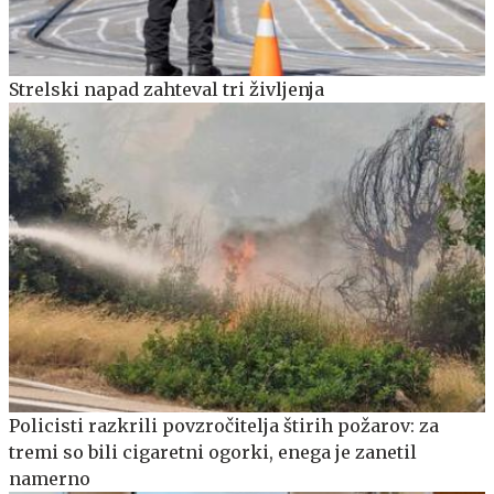
Strelski napad zahteval tri življenja
Policisti razkrili povzročitelja štirih požarov: za
tremi so bili cigaretni ogorki, enega je zanetil
namerno