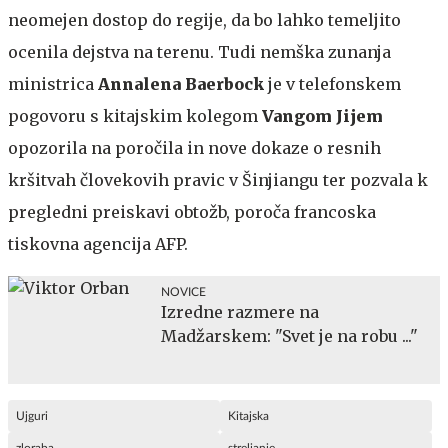
neomejen dostop do regije, da bo lahko temeljito
ocenila dejstva na terenu. Tudi nemška zunanja
ministrica
Annalena Baerbock
je v telefonskem
pogovoru s kitajskim kolegom
Vangom Jijem
opozorila na poročila in nove dokaze o resnih
kršitvah človekovih pravic v Šinjiangu ter pozvala k
pregledni preiskavi obtožb, poroča francoska
tiskovna agencija AFP.
NOVICE
Izredne razmere na
Madžarskem: "Svet je na robu ..."
Ujguri
Kitajska