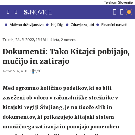
Telekom Slovenije
Aktivno državljanstvo
Naj Digi
Zdravje za jutri
Finančni nasveti
Torek, 24. 5. 2022, 15.56
4 leta, 2 meseca
Dokumenti: Tako Kitajci pobijajo,
mučijo in zatirajo
Avtor:
STA, A. P. K.
2,20
Med ogromno količino podatkov, ki so bili
zaseženi ob vdoru v računalniške strežnike v
kitajski regiji Šinjiang, je na tisoče slik in
dokumentov, ki prikazujejo kitajski sistem
množičnega zatiranja in ponujajo pomemben