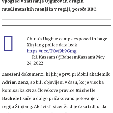
vpogled v zatiranje Ujgurov in drugih
muslimanskih manjšin v regiji, poroča BBC.
China's Uyghur camps exposed in huge
Xinjiang police data leak
https://t.co/TQvf9b9Gmg
— R.J. Kassam (@RaheemKassam)
May
24, 2022
Zaseženi dokumenti, ki jih je prvi pridobil akademik
Adrian Zenz
, so bili objavljeni v času, ko je visoka
komisarka ZN za človekove pravice
Michelle
Bachelet
začela dolgo pričakovano potovanje v
regijo Šinjiang. Aktivisti sicer že dlje časa trdijo, da