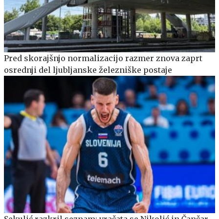
Pred skorajšnjo normalizacijo razmer znova zaprt
osrednji del ljubljanske železniške postaje
Sekulić razkril seznam: vračata se Nikolić in Čančar,