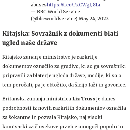
abuses
https://t.co/FxCWgIJ8Lr
— BBC World Service
(@bbcworldservice)
May 24, 2022
Kitajska: Sovražnik z dokumenti blati
ugled naše države
Kitajsko zunanje ministrstvo je razkritje
dokumentov označilo za gradivo, ki so ga sovražniki
pripravili za blatenje ugleda države, medije, ki so o
tem poročali, pa je obtožilo, da širijo laži in govorice.
Britanska zunanja ministrica
Liz Truss
je danes
podrobnosti iz novih razkritih dokumentov označila
za šokantne in pozvala Kitajsko, naj visoki
komisarki za človekove pravice omogoči popoln in