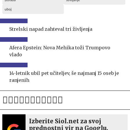
zloraba
streljanje
uboj
Strelski napad zahteval tri življenja
Afera Epstein: Nova Mehika toži Trumpovo
vlado
14-letnik ubil pet učiteljev, še najmanj 15 oseb je
ranjenih
Izberite Siol.net za svoj
prednostni vir na Googlu.