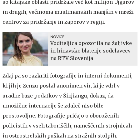
so kitajske oblasti pridržale več kot milijon Ujgurov
in drugih, večinoma muslimanskih manjšin v mreži
centrov za pridržanje in zaporov v regiji.
NOVICE
Voditeljica opozorila na žaljivke
in hinavsko blatenje sodelavcev
na RTV Slovenija
Zdaj pa so razkriti fotografije in interni dokumenti,
ki jih je Zenzu poslal anonimen vir, ki je vdrl v
uradne baze podatkov v Šinjiangu, dokaz, da
množične internacije še zdaleč niso bile
prostovoljne. Fotografije pričajo o oboroženih
policistih v vseh taboriščih, nameščenih strojnicah
in ostrostrelskih puškah na stražnih stolpih.