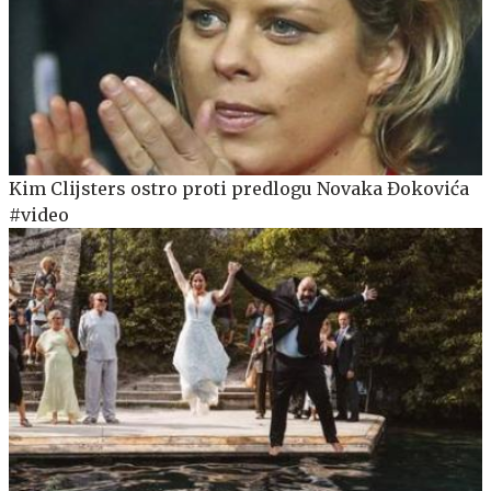
Kim Clijsters ostro proti predlogu Novaka Đokovića
#video