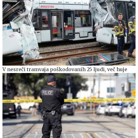
V nesreči tramvaja poškodovanih 25 ljudi, več huje