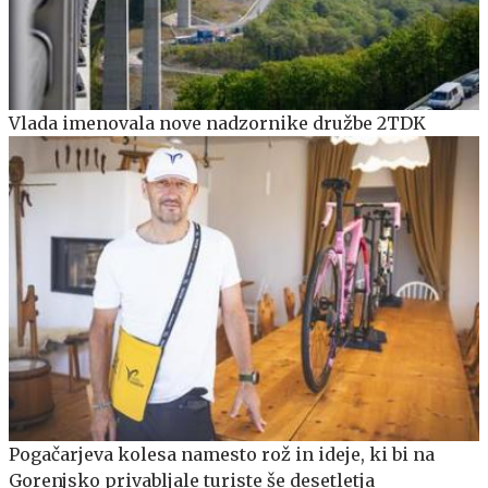
Vlada imenovala nove nadzornike družbe 2TDK
Pogačarjeva kolesa namesto rož in ideje, ki bi na
Gorenjsko privabljale turiste še desetletja