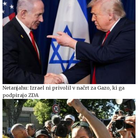
Netanjahu: Izrael ni privolil v načrt za Gazo, ki ga
podpirajo ZDA