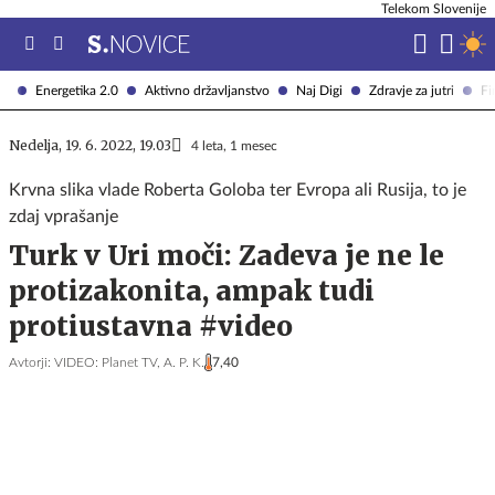
Telekom Slovenije
Energetika 2.0
Aktivno državljanstvo
Naj Digi
Zdravje za jutri
Fi
Nedelja, 19. 6. 2022, 19.03
4 leta, 1 mesec
Krvna slika vlade Roberta Goloba ter Evropa ali Rusija, to je
zdaj vprašanje
Turk v Uri moči: Zadeva je ne le
protizakonita, ampak tudi
protiustavna #video
Avtorji:
VIDEO: Planet TV,
A. P. K.
7,40