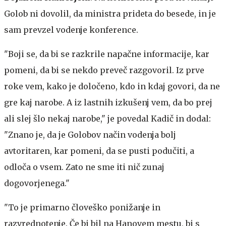
Golob ni dovolil, da ministra prideta do besede, in je
sam prevzel vodenje konference.
"Boji se, da bi se razkrile napačne informacije, kar
pomeni, da bi se nekdo preveč razgovoril. Iz prve
roke vem, kako je določeno, kdo in kdaj govori, da ne
gre kaj narobe. A iz lastnih izkušenj vem, da bo prej
ali slej šlo nekaj narobe," je povedal Kadič in dodal:
"Znano je, da je Golobov način vodenja bolj
avtoritaren, kar pomeni, da se pusti podučiti, a
odloča o vsem. Zato ne sme iti nič zunaj
dogovorjenega."
"To je primarno človeško ponižanje in
razvrednotenje. Če bi bil na Hanovem mestu, bi s