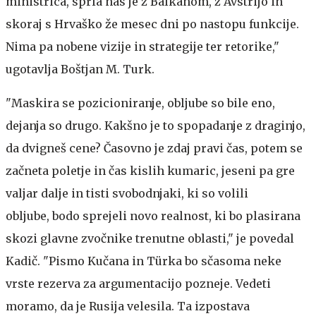
ministrica, sprla nas je z Balkanom, z Avstrijo in
skoraj s Hrvaško že mesec dni po nastopu funkcije.
Nima pa nobene vizije in strategije ter retorike,"
ugotavlja Boštjan M. Turk.
"Maskira se pozicioniranje, obljube so bile eno,
dejanja so drugo. Kakšno je to spopadanje z draginjo,
da dvigneš cene? Časovno je zdaj pravi čas, potem se
začneta poletje in čas kislih kumaric, jeseni pa gre
valjar dalje in tisti svobodnjaki, ki so volili
obljube, bodo sprejeli novo realnost, ki bo plasirana
skozi glavne zvočnike trenutne oblasti," je povedal
Kadič. "Pismo Kučana in Türka bo sčasoma neke
vrste rezerva za argumentacijo pozneje. Vedeti
moramo, da je Rusija velesila. Ta izpostava