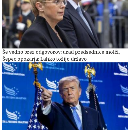
Še vedno brez odgovorov: urad predsednice molči,
Šepec opozarja: Lahko tožijo državo