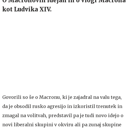
O Macronovih idejah in o vlogi Macrona
kot Ludvika XIV.
Govorili so še o Macronu, ki je zajadral na valu tega,
da je obsodil rusko agresijo in izkoristil trenutek in
zmagal na volitvah, predstavil pa je tudi novo idejo o
novi liberalni skupini v okviru ali pa zunaj skupine