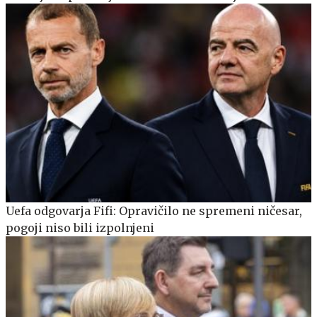
Uefa odgovarja Fifi: Opravičilo ne spremeni ničesar,
pogoji niso bili izpolnjeni