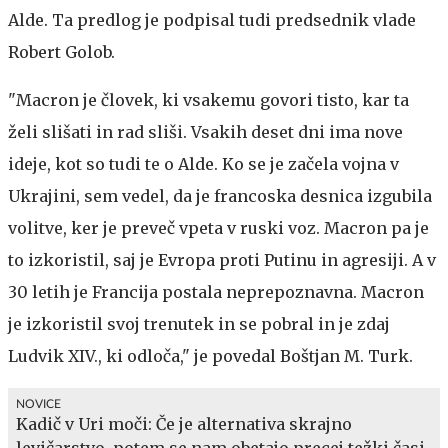
Alde. Ta predlog je podpisal tudi predsednik vlade
Robert Golob.
"Macron je človek, ki vsakemu govori tisto, kar ta
želi slišati in rad sliši. Vsakih deset dni ima nove
ideje, kot so tudi te o Alde. Ko se je začela vojna v
Ukrajini, sem vedel, da je francoska desnica izgubila
volitve, ker je preveč vpeta v ruski voz. Macron pa je
to izkoristil, saj je Evropa proti Putinu in agresiji. A v
30 letih je Francija postala neprepoznavna. Macron
je izkoristil svoj trenutek in se pobral in je zdaj
Ludvik XIV., ki odloča," je povedal Boštjan M. Turk.
NOVICE
Kadič v Uri moči: Če je alternativa skrajno