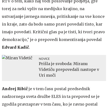
RTV o tem, kako naj vodi poslovanje podjetja, gre
torej za neki vpliv na medijsko krajino, na
ustvarjanje javnega mnenja, pritiskanje na vse konce
in kraje, zato da bodo samo pravi povedali tisto, kar
imajo povedati. Kritični glas pa je tisti, ki tvori pravo
demokracijo," je o prepovedi komentiranja povedal
Edvard Kadič
.
NOVICE
Prišla je svoboda: Miranu
Videtiču prepovedali nastope v
Uri moči
Andrej Ribič
je v tem času postal predsednik
nadzornega sveta družbe ELES in ta prepoved se je
zgodila pravzaprav v tem času, ko je ravno postal