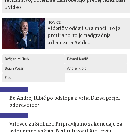
levičarstvo, potem se nam obetajo precej težki časi
#video
NOVICE
Videtič v oddaji Ura moči: To je
pretirano, to je nadgradnja
orbanizma #video
Boštjan M. Turk
Edvard Kadič
Bojan Požar
Andrej Ribič
Eles
Bo Andrej Ribič po odstopu z vrha Darsa prejel
odpravnino?
Vrtovec za Siol.net: Pripravljamo zakonodajo za
avtonomno vožnjo Teslinih vozil #intervju