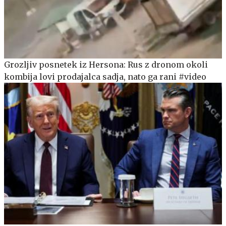
Grozljiv posnetek iz Hersona: Rus z dronom okoli
kombija lovi prodajalca sadja, nato ga rani #video