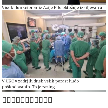
Visoki funkcionar iz Azije Fifo obtožuje izsiljevanja
V UKC v zadnjih dneh velik porast hudo
poškodovanih. To je razlog.