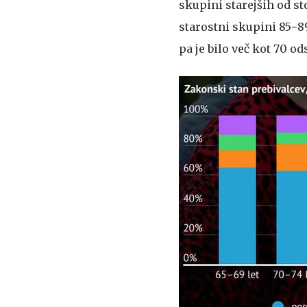
skupini starejših od st
starostni skupini 85−89
pa je bilo več kot 70 o