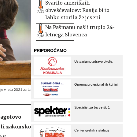
Svarilo ameriških
obveščevalcev: Rusija bi to
7,13
lahko storila že jeseni
Na Pašmanu našli truplo 24-
letnega Slovenca
7,46
 je v letu 2021 za ta
zagotovo
nili zakonsko
o v