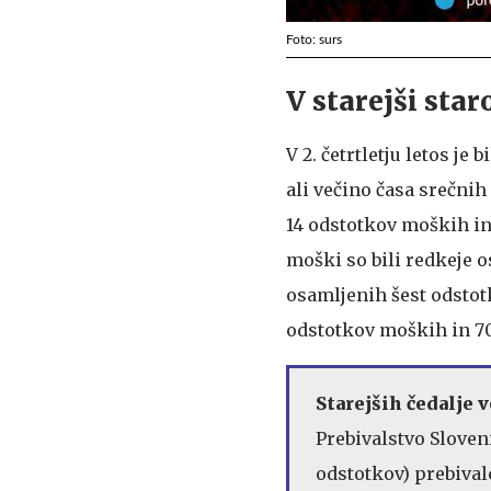
Foto: surs
V starejši sta
V 2. četrtletju letos je
ali večino časa srečnih
14 odstotkov moških in 
moški so bili redkeje os
osamljenih šest odstot
odstotkov moških in 7
Starejših čedalje 
Prebivalstvo Slovenij
odstotkov) prebivalc