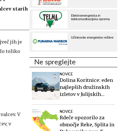
alcev starih
več jih je
ilo toliko
Ne spreglejte
NOVICE
Dolina Koritnice: eden
najlepših družinskih
izletov v Julijskih
Alpah
NOVICE
valcev. V
Rdeče opozorilo za
ev, v
območje Reke, Splita in