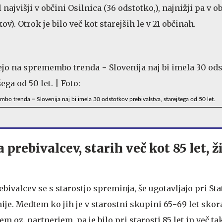
l najvišji v občini Osilnica (36 odstotko,), najnižji pa v o
ov). Otrok je bilo več kot starejših le v 21 občinah.
mbo trenda − Slovenija naj bi imela 30 odstotkov prebivalstva, starejšega od 50 let.
 prebivalcev, starih več kot 85 let, ž
bivalcev se s starostjo spreminja, še ugotavljajo pri St
je. Medtem ko jih je v starostni skupini 65−69 let skor
em oz. partnerjem, pa je bilo pri starosti 85 let in več t