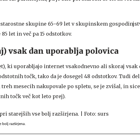
iz starostne skupine 65−69 let v skupinskem gospodinjst
85 let in več pa 15 odstotkov.
aj) vsak dan uporablja polovica
et), ki uporabljajo internet vsakodnevno ali skoraj vsak d
 odstotnih točk, tako da je dosegel 48 odstotkov. Tudi del
h treh mesecih nakupovale po spletu, se je zvišal, in sice
ih točk več kot leto prej).
 bolj razširjena.