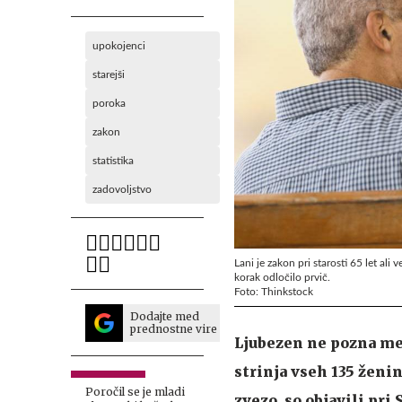
upokojenci
starejši
poroka
zakon
statistika
zadovoljstvo
Lani je zakon pri starosti 65 let ali
korak odločilo prvič.
Foto: Thinkstock
Dodajte med
prednostne vire
Ljubezen ne pozna mej
strinja vseh 135 ženin
Poročil se je mladi
zvezo, so objavili pri