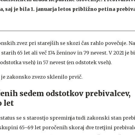
a, saj je bila 1. januarja letos približno petina prebiv
nskih zvez pri starejših se skozi čas rahlo povečuje. Naj
o starih 65 let ali več 174 ženinov in 79 nevest. V 2021 je b
 odstotka vseh) in 57 nevest (en odstotek vseh).
 je zakonsko zvezo sklenilo prvič.
enih sedem odstotkov prebivalcev,
o let
tatus se s starostjo spreminja tudi zakonski stan prebi
 skupini 65−69 let poročenih skoraj dve tretjini prebivalc