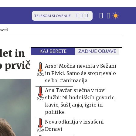
TELEKOM SLOVENIJE
sveti
let in
KAJ BERETE
ZADNJE OBJAVE
o prvič
Arso: Močna nevihta v Sežani
in Pivki. Samo še stopnjevalo
8,31
se bo. #animacija
Ana Tavčar srečna v novi
službi: Ni hodniških govoric,
9,77
kavic, šušljanja, igric in
politike
Nova odkritja v izsušeni
Donavi
9,69