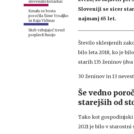
slovenski košarkar
Sloveniji se sicer star
Kmalu se bosta
poročila Šime Vrsaljko
najmanj 65 let.
in Kaja Vidmar
Skrb vzbujajoč trend
preplavil Rusijo
Število sklenjenih zako
bilo leta 2018, ko je bil
starih 135 ženinov (dva
30 ženinov in 13 nevest
Še vedno poroč
starejših od st
Tako kot gospodinjski s
2021 je bilo v starostni