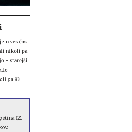
i
njem ves čas
li nikoli pa
o − starejši
bilo
oli pa 83
petina (21
kov.