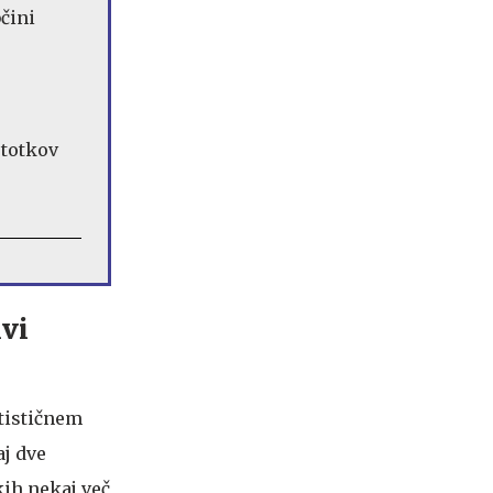
bčini
ivi
atističnem
aj dve
akih nekaj več