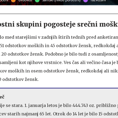
rostni skupini pogosteje srečni mošk
 bilo med starejšimi v zadnjih štirih tednih pred anketira
 51 odstotkov moških in 45 odstotkov žensk, redkokdaj a
20 odstotkov žensk. Podobno je bilo tudi z osamljenostj
amljeni kot njihove vrstnice. Ves čas ali večino časa je 
kov moških in osem odstotkov žensk, redkokdaj ali nik
0 odstotkov žensk.
več
e se stara. 1. januarja letos je bilo 444.743 oz. približno 
ev starih najmanj 65 let. Otrok do 14 let je bilo 15 odstot