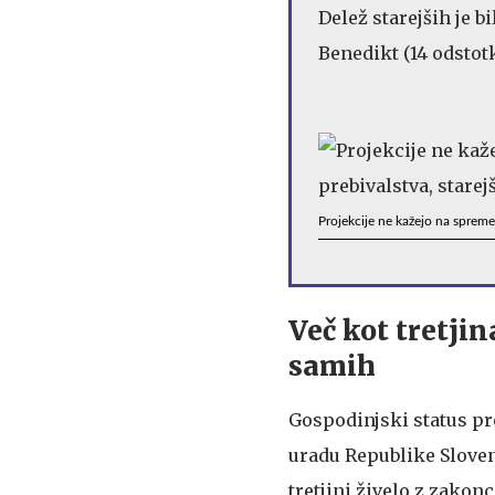
Delež starejših je bi
Benedikt (14 odstotk
Projekcije ne kažejo na spreme
Več kot tretjina
samih
Gospodinjski status pre
uradu Republike Sloveni
tretjini živelo z zakonc