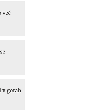
o več
 se
i v gorah