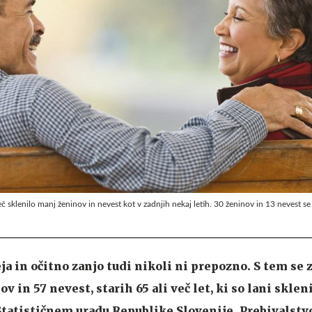
 več sklenilo manj ženinov in nevest kot v zadnjih nekaj letih. 30 ženinov in 13 nevest se
a in očitno zanjo tudi nikoli ni prepozno. S tem se 
ov in 57 nevest, starih 65 ali več let, ki so lani skle
 Statističnem uradu Republike Slovenije. Prebivalstv