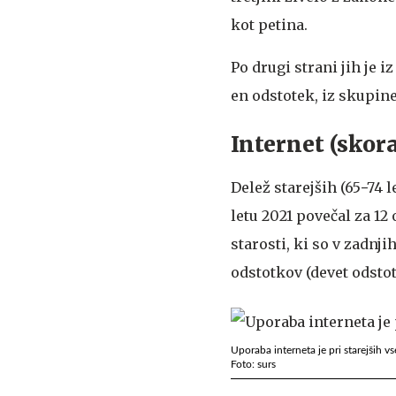
kot petina.
Po drugi strani jih je 
en odstotek, iz skupine 
Internet (skor
Delež starejših (65−74 l
letu 2021 povečal za 12
starosti, ki so v zadnji
odstotkov (devet odstotn
Uporaba interneta je pri starejših vse
Foto: surs