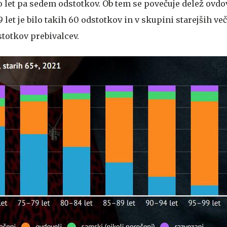
o let pa sedem odstotkov. Ob tem se povečuje delež ovdo
 let je bilo takih 60 odstotkov in v skupini starejših več
dstotkov prebivalcev.