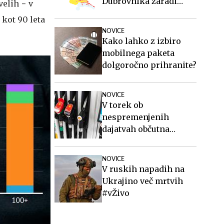
Dubrovnika zaradi
velih − v
vročinskega vala
 kot 90 leta
NOVICE
Kako lahko z izbiro
mobilnega paketa
dolgoročno prihranite?
NOVICE
V torek ob
nespremenjenih
dajatvah občutna
pocenitev goriv
NOVICE
V ruskih napadih na
Ukrajino več mrtvih
#vŽivo