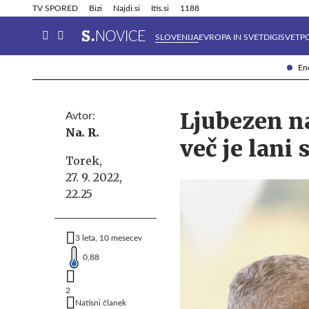
Info in obvestila
Tehnik
TV SPORED
Bizi
Najdi.si
Itis.si
1188
SLOVENIJA
EVROPA IN SVET
DIGISVET
P
Ene
Ljubezen na 
Avtor:
Na. R.
več je lani
Torek,
27. 9. 2022,
22.25
3 leta, 10 mesecev
0,88
2
Natisni članek