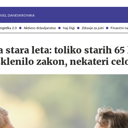
Želite prejemati e-novice?
Uživajmo pametno
OSEL DANES
KRONIKA
rgetika 2.0
Aktivno državljanstvo
Naj Digi
Zdravje za jutri
Finančni na
stara leta: toliko starih 65 
 sklenilo zakon, nekateri cel