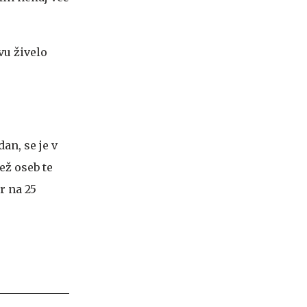
vu živelo
an, se je v
ež oseb te
r na 25