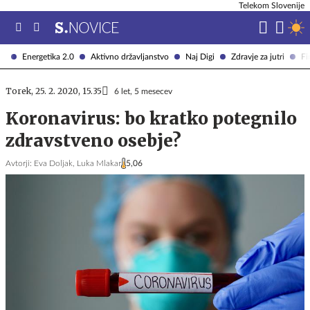
Telekom Slovenije
Energetika 2.0
Aktivno državljanstvo
Naj Digi
Zdravje za jutri
Fi
Torek, 25. 2. 2020, 15.35
6 let, 5 mesecev
Koronavirus: bo kratko potegnilo
zdravstveno osebje?
Avtorji:
Eva Doljak,
Luka Mlakar
5,06