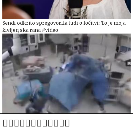
Sendi odkrito spregovorila tudi o ločitvi: To je moja
življenjska rana #video
Potres med operacijo: kirurgi so z lastnimi telesi
zaščitili pacienta #video