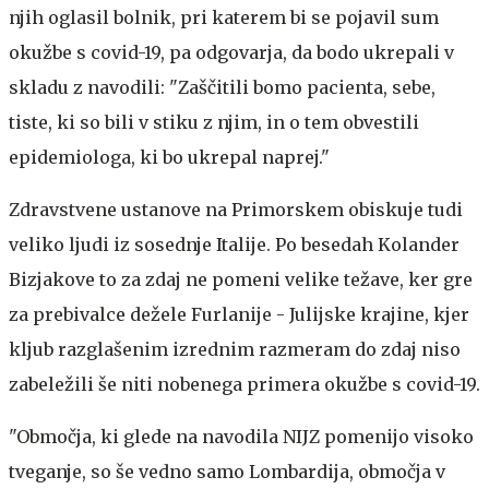
njih oglasil bolnik, pri katerem bi se pojavil sum
okužbe s covid-19, pa odgovarja, da bodo ukrepali v
skladu z navodili: "Zaščitili bomo pacienta, sebe,
tiste, ki so bili v stiku z njim, in o tem obvestili
epidemiologa, ki bo ukrepal naprej."
Zdravstvene ustanove na Primorskem obiskuje tudi
veliko ljudi iz sosednje Italije. Po besedah Kolander
Bizjakove to za zdaj ne pomeni velike težave, ker gre
za prebivalce dežele Furlanije - Julijske krajine, kjer
kljub razglašenim izrednim razmeram do zdaj niso
zabeležili še niti nobenega primera okužbe s covid-19.
"Območja, ki glede na navodila NIJZ pomenijo visoko
tveganje, so še vedno samo Lombardija, območja v