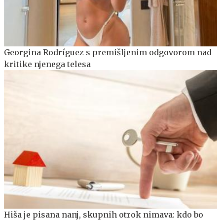
Georgina Rodríguez s premišljenim odgovorom nad
kritike njenega telesa
Hiša je pisana nanj, skupnih otrok nimava: kdo bo