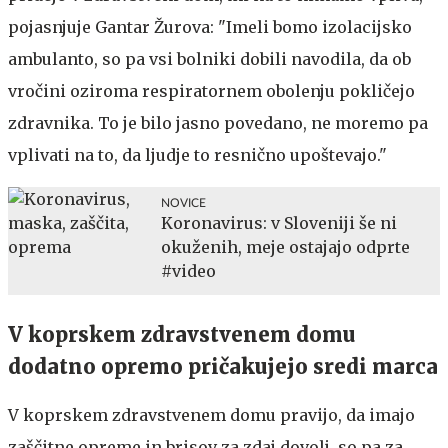
pojasnjuje Gantar Žurova: "Imeli bomo izolacijsko
ambulanto, so pa vsi bolniki dobili navodila, da ob
vročini oziroma respiratornem obolenju pokličejo
zdravnika. To je bilo jasno povedano, ne moremo pa
vplivati na to, da ljudje to resnično upoštevajo."
NOVICE
Koronavirus: v Sloveniji še ni
okuženih, meje ostajajo odprte
#video
V koprskem zdravstvenem domu
dodatno opremo pričakujejo sredi marca
V koprskem zdravstvenem domu pravijo, da imajo
zaščitne opreme in brisov za zdaj dovolj, so pa za