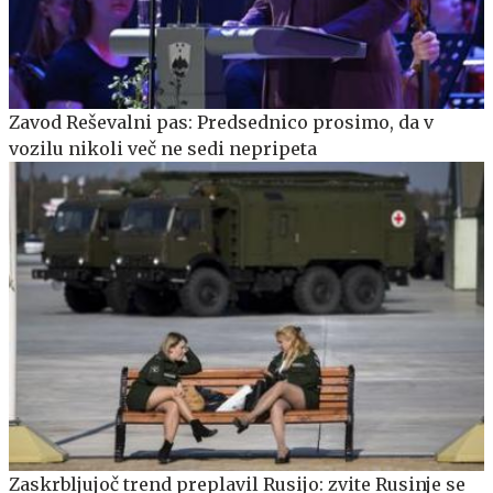
Zavod Reševalni pas: Predsednico prosimo, da v
vozilu nikoli več ne sedi nepripeta
Zaskrbljujoč trend preplavil Rusijo: zvite Rusinje se