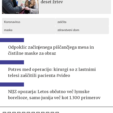
deset žrtev
Koronavirus
zaščita
maska
zdravstveni dom
Odpoklic začinjenega piščančjega mesa in
čistilne maske za obraz
Potres med operacijo: kirurgi so z lastnimi
telesi zaščitili pacienta #video
NIJZ opozarja: Letos občutno več lymske
borelioze, samo junija več kot 1.300 primerov