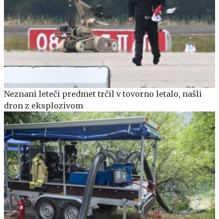
Neznani leteči predmet trčil v tovorno letalo, našli
dron z eksplozivom