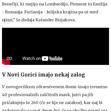
Benečiji, ki mejijo na Lombardijo, Piemont in Emilija
- Romanja. Furlanija - Julijska krajina pa ni med
njimi," še dodaja Kolander Bizjakova.
V Novi Gorici imajo nekaj zalog
V novogoriškem zdravstvenem domu imajo trenutno
40 profesionalnih zaščitnih mask, jutri pa jih
pričakujejo še 260 (če se kje ne zatakne), kar naj bi
zadostovalo za vsaj deset dni, če se okužba pojavi pri