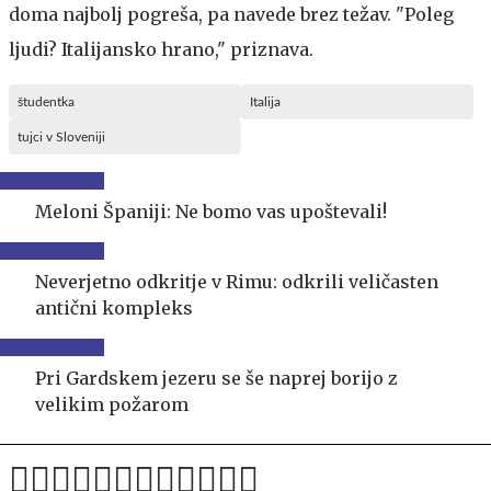
doma najbolj pogreša, pa navede brez težav. "Poleg
ljudi? Italijansko hrano," priznava.
študentka
Italija
tujci v Sloveniji
Meloni Španiji: Ne bomo vas upoštevali!
Neverjetno odkritje v Rimu: odkrili veličasten
antični kompleks
Pri Gardskem jezeru se še naprej borijo z
velikim požarom