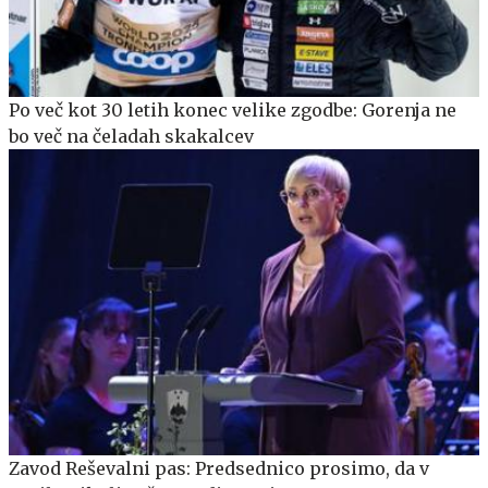
Po več kot 30 letih konec velike zgodbe: Gorenja ne
bo več na čeladah skakalcev
Zavod Reševalni pas: Predsednico prosimo, da v