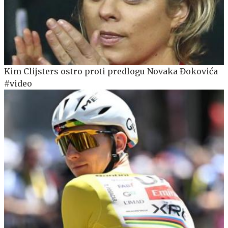
Kim Clijsters ostro proti predlogu Novaka Đokovića
#video