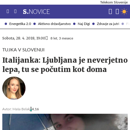
Telekom Slovenije
Energetika 2.0
Aktivno državljanstvo
Naj Digi
Zdravje za jutri
Fi
Sobota, 28. 4. 2018, 19.00
8 let, 3 mesece
TUJKA V SLOVENIJI
Italijanka: Ljubljana je neverjetno
lepa, tu se počutim kot doma
Avtor:
Maša Belak
4,16