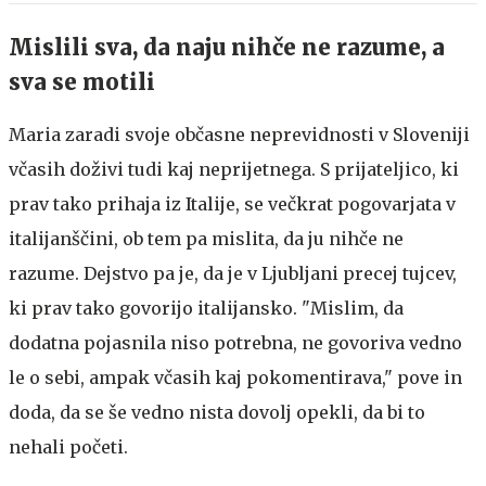
Mislili sva, da naju nihče ne razume, a
sva se motili
Maria zaradi svoje občasne neprevidnosti v Sloveniji
včasih doživi tudi kaj neprijetnega. S prijateljico, ki
prav tako prihaja iz Italije, se večkrat pogovarjata v
italijanščini, ob tem pa mislita, da ju nihče ne
razume. Dejstvo pa je, da je v Ljubljani precej tujcev,
ki prav tako govorijo italijansko. "Mislim, da
dodatna pojasnila niso potrebna, ne govoriva vedno
le o sebi, ampak včasih kaj pokomentirava," pove in
doda, da se še vedno nista dovolj opekli, da bi to
nehali početi.