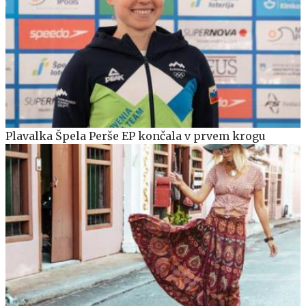
Plavalka Špela Perše EP končala v prvem krogu