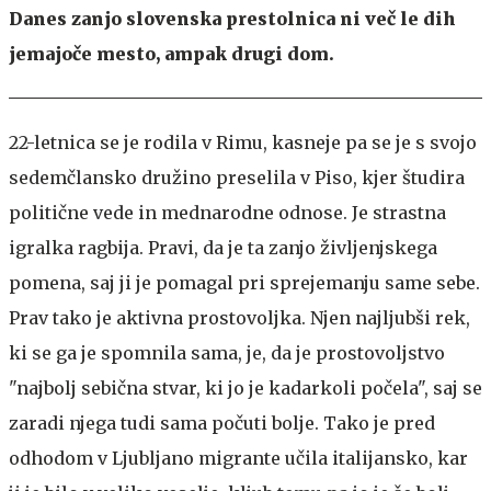
Danes zanjo slovenska prestolnica ni več le dih
jemajoče mesto, ampak drugi dom.
22-letnica se je rodila v Rimu, kasneje pa se je s svojo
sedemčlansko družino preselila v Piso, kjer študira
politične vede in mednarodne odnose. Je strastna
igralka ragbija. Pravi, da je ta zanjo življenjskega
pomena, saj ji je pomagal pri sprejemanju same sebe.
Prav tako je aktivna prostovoljka. Njen najljubši rek,
ki se ga je spomnila sama, je, da je prostovoljstvo
"najbolj sebična stvar, ki jo je kadarkoli počela", saj se
zaradi njega tudi sama počuti bolje. Tako je pred
odhodom v Ljubljano migrante učila italijansko, kar