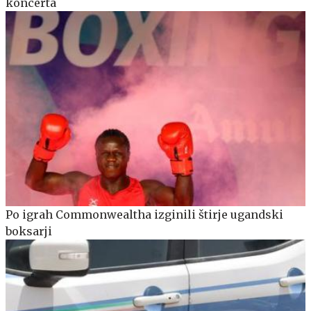
koncerta
Po igrah Commonwealtha izginili štirje ugandski
boksarji