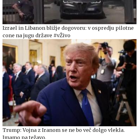
Izrael in Libanon bližje dogovoru: v ospredju pilotne
cone na jugu države #vŽivo
Trump: Vojna z Iranom se ne bo več dolgo vlekla.
Imamo pa težavo.