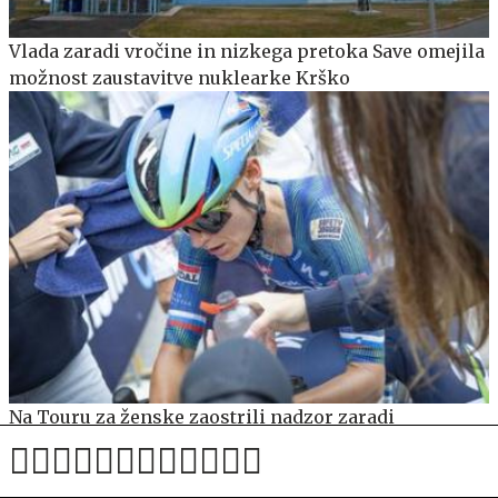
Vlada zaradi vročine in nizkega pretoka Save omejila
možnost zaustavitve nuklearke Krško
Na Touru za ženske zaostrili nadzor zaradi
domnevnega podlaganja športnih nedrčkov