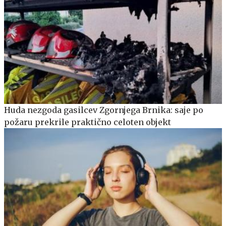
Huda nezgoda gasilcev Zgornjega Brnika: saje po
požaru prekrile praktično celoten objekt