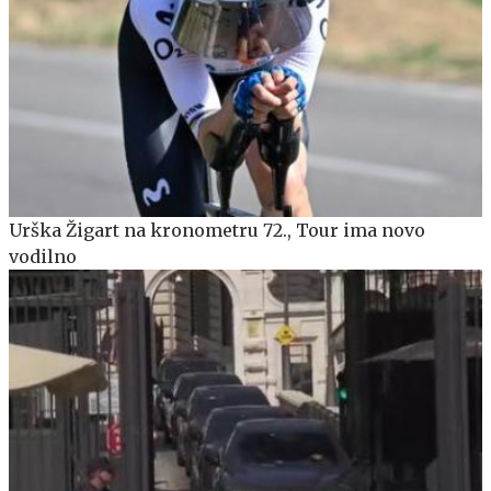
Urška Žigart na kronometru 72., Tour ima novo
vodilno