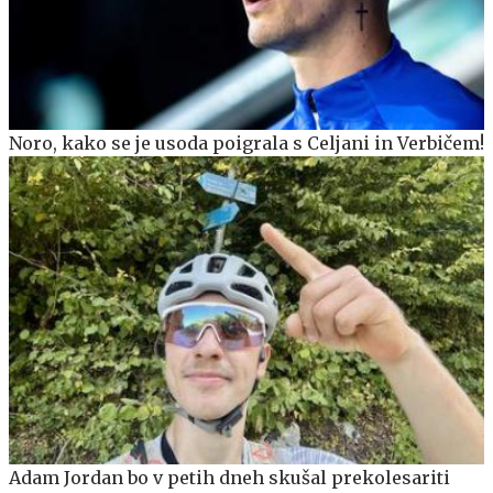
Noro, kako se je usoda poigrala s Celjani in Verbičem!
Adam Jordan bo v petih dneh skušal prekolesariti