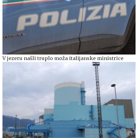
V jezeru našli truplo moža italijanske ministrice