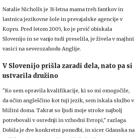
Natalie Nicholls je 31-letna mama treh fantkov in
lastnica jezikovne šole in prevajalske agencije v
Kopru. Pred letom 2005, ko je prvič obiskala
Slovenijo in se vanjo tudi preselila, je živela v majhni
vasici na severozahodu Anglije.
V Slovenijo prišla zaradi dela, nato pa si
ustvarila družino
"Ko sem opravila kvalifikacije, ki so mi omogočile,
da učim angleščino kot tuji jezik, sem iskala službo v
bližini doma. Takrat so ljudi moje stroke najbolj
potrebovali v osrednji in vzhodni Evropi," razlaga.
Dobila je dve konkretni ponudbi, in sicer Gdanska na