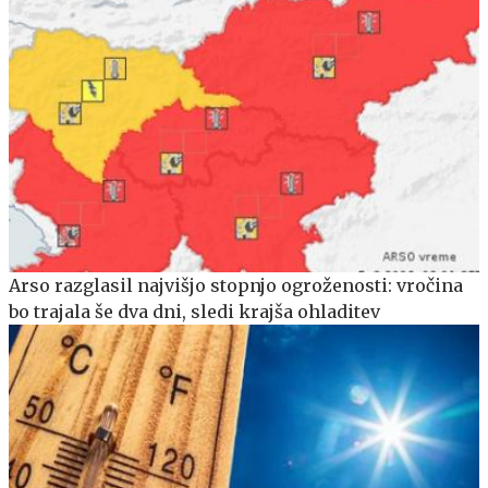
Arso razglasil najvišjo stopnjo ogroženosti: vročina
bo trajala še dva dni, sledi krajša ohladitev