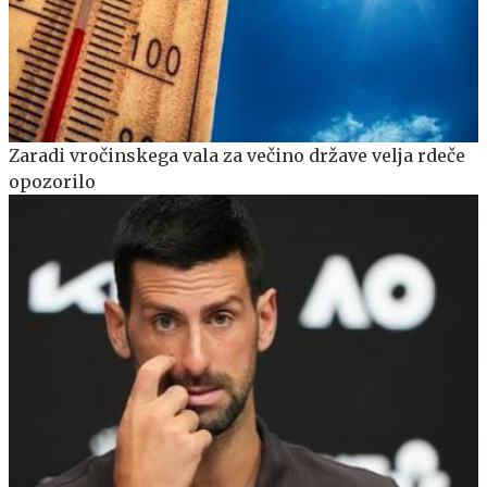
Zaradi vročinskega vala za večino države velja rdeče
opozorilo