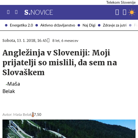
Telekom Slovenije
Energetika 2.0
Aktivno državljanstvo
Naj Digi
Zdravje za jutri
Fi
Sobota, 13. 1. 2018, 16.45
8 let, 6 mesecev
Angležinja v Sloveniji: Moji
prijatelji so mislili, da sem na
Slovaškem
Avtor:
Maša Belak
7,50