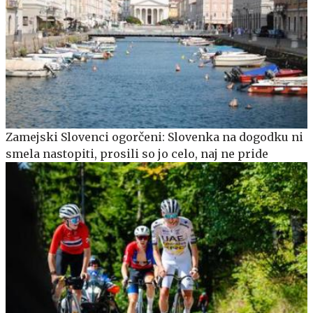
Zamejski Slovenci ogorčeni: Slovenka na dogodku ni
smela nastopiti, prosili so jo celo, naj ne pride