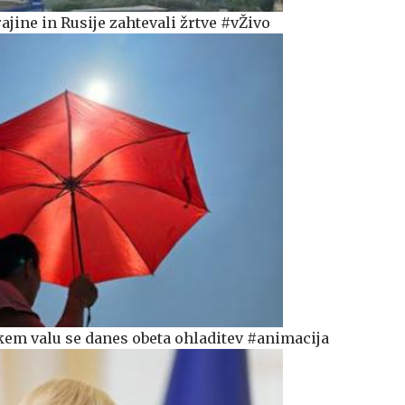
jine in Rusije zahtevali žrtve #vŽivo
em valu se danes obeta ohladitev #animacija