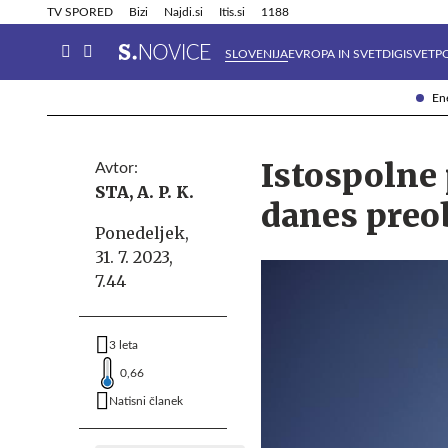
Info in obvestila
Tehnik
TV SPORED
Bizi
Najdi.si
Itis.si
1188
SLOVENIJA
EVROPA IN SVET
DIGISVET
P
Ene
Istospolne 
Avtor:
STA, A. P. K.
danes preo
Ponedeljek,
31. 7. 2023,
7.44
3 leta
0,66
Natisni članek