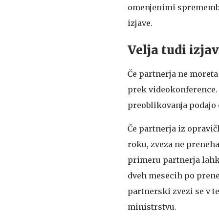
omenjenimi sprememba
izjave.
Velja tudi izj
Če partnerja ne moreta 
prek videokonference. S
preoblikovanja podajo
Če partnerja iz opravič
roku, zveza ne preneha
primeru partnerja lahk
dveh mesecih po preneh
partnerski zvezi se v te
ministrstvu.