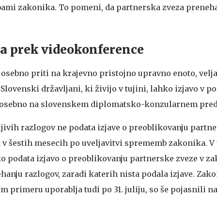
mi zakonika. To pomeni, da partnerska zveza preneh
ava prek videokonference
osebno priti na krajevno pristojno upravno enoto, velja 
lovenski državljani, ki živijo v tujini, lahko izjavo v 
 osebno na slovenskem diplomatsko-konzularnem pred
ljivih razlogov ne podata izjave o preoblikovanju partn
 v šestih mesecih po uveljavitvi sprememb zakonika. V
o podata izjavo o preoblikovanju partnerske zveze v z
anju razlogov, zaradi katerih nista podala izjave. Zako
m primeru uporablja tudi po 31. juliju, so še pojasnili n