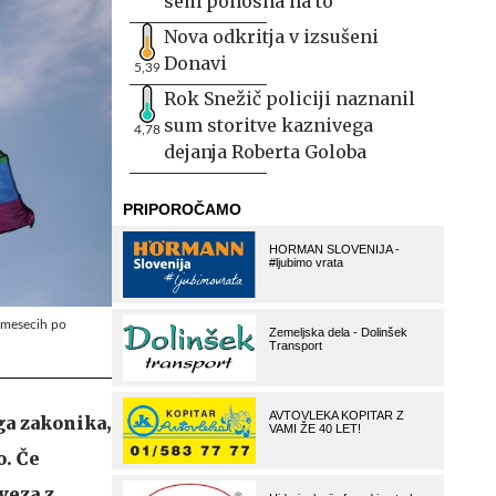
sem ponosna na to
Nova odkritja v izsušeni
Donavi
5,39
Rok Snežič policiji naznanil
sum storitve kaznivega
4,78
dejanja Roberta Goloba
h mesecih po
ga zakonika,
o. Če
veza z