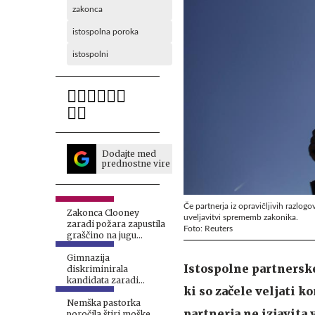
zakonca
istospolna poroka
istospolni
Dodajte med
prednostne vire
Če partnerja iz opravičljivih razlog
Zakonca Clooney
uveljavitvi sprememb zakonika.
zaradi požara zapustila
Foto: Reuters
graščino na jugu
Francije
Gimnazija
Istospolne partnersk
diskriminirala
kandidata zaradi
ki so začele veljati k
spolne usmerjenosti
Nemška pastorka
partnerja ne izjavita 
poročila štiri moške