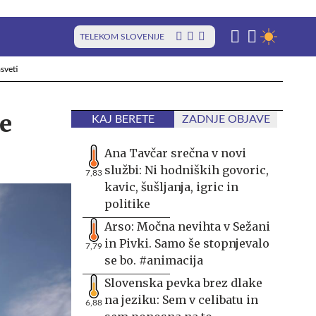
TELEKOM SLOVENIJE
sveti
še
KAJ BERETE
ZADNJE OBJAVE
Ana Tavčar srečna v novi
službi: Ni hodniških govoric,
7,83
kavic, šušljanja, igric in
politike
Arso: Močna nevihta v Sežani
in Pivki. Samo še stopnjevalo
7,79
se bo. #animacija
Slovenska pevka brez dlake
na jeziku: Sem v celibatu in
6,88