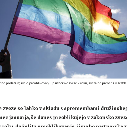
ov ne podata izjave o preoblikovanju partnerske zveze v roku, zveza ne preneha v šesti
e zveze se lahko v skladu s spremembami družinske
onec januarja, še danes preoblikujejo v zakonsko zvez
v roku, da želita preoblikovanje, jima bo partnerska z