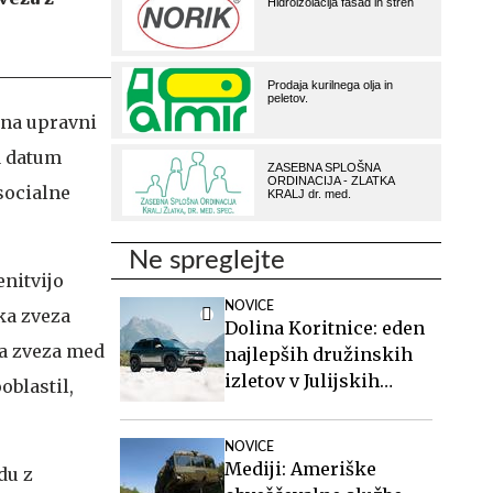
 na upravni
a datum
 socialne
Ne spreglejte
enitvijo
NOVICE
ka zveza
Dolina Koritnice: eden
ka zveza med
najlepših družinskih
izletov v Julijskih
oblastil,
Alpah
NOVICE
Mediji: Ameriške
du z