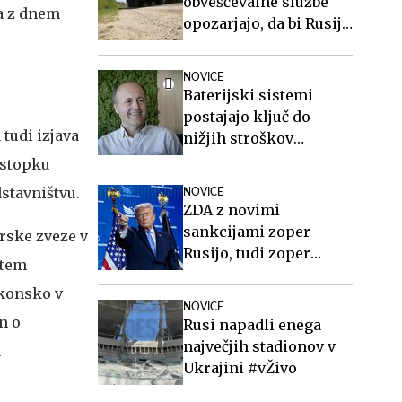
obveščevalne službe
a z dnem
opozarjajo, da bi Rusija
lahko že kmalu
preizkusila Nato
NOVICE
Baterijski sistemi
postajajo ključ do
tudi izjava
nižjih stroškov
elektrike v podjetjih
postopku
stavništvu.
NOVICE
ZDA z novimi
sankcijami zoper
erske zveze v
Rusijo, tudi zoper
 tem
Putina
akonsko v
NOVICE
n o
Rusi napadli enega
največjih stadionov v
a
Ukrajini #vŽivo