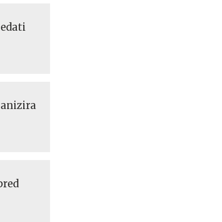
ledati
anizira
pred