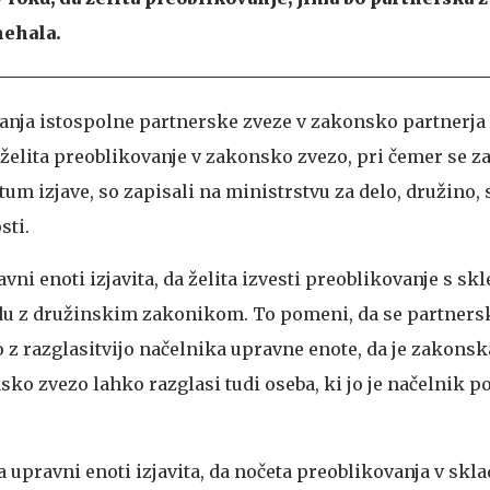
ehala.
anja istospolne partnerske zveze v zakonsko partnerja
a želita preoblikovanje v zakonsko zvezo, pri čemer se z
tum izjave, so zapisali na ministrstvu za delo, družino,
sti.
ni enoti izjavita, da želita izvesti preoblikovanje s skl
du z družinskim zakonikom. To pomeni, da se partners
 z razglasitvijo načelnika upravne enote, da je zakons
ko zvezo lahko razglasi tudi oseba, ki jo je načelnik po
a upravni enoti izjavita, da nočeta preoblikovanja v skla