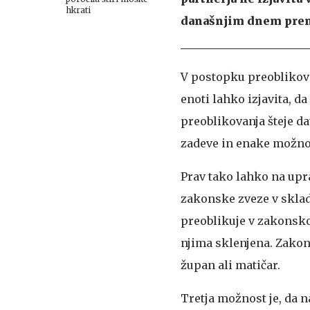
hkrati
današnjim dnem pren
V postopku preoblikov
enoti lahko izjavita, d
preoblikovanja šteje da
zadeve in enake možno
Prav tako lahko na uprav
zakonske zveze v skla
preoblikuje v zakonsko
njima sklenjena. Zakons
župan ali matičar.
Tretja možnost je, da n