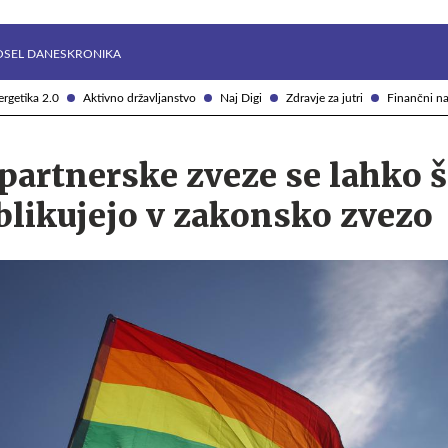
Želite prejemati e-novice?
Uživajmo pametno
OSEL DANES
KRONIKA
rgetika 2.0
Aktivno državljanstvo
Naj Digi
Zdravje za jutri
Finančni na
partnerske zveze se lahko 
blikujejo v zakonsko zvezo