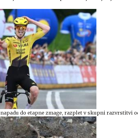
apadu do etapne zmage, razplet v skupni razvrstitvi o