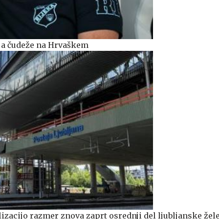
rja čudeže na Hrvaškem
izacijo razmer znova zaprt osrednji del ljubljanske žel