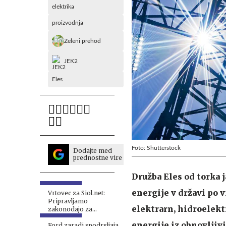
elektrika
proizvodnja
Zeleni prehod
JEK2
Eles
Foto: Shutterstock
Dodajte med
prednostne vire
Družba Eles od torka 
energije v državi po 
Vrtovec za Siol.net:
Pripravljamo
elektrarn, hidroelekt
zakonodajo za
avtonomno vožnjo
energije iz obnovljiv
Teslinih vozil #intervju
Ford zaradi spodrsljaja