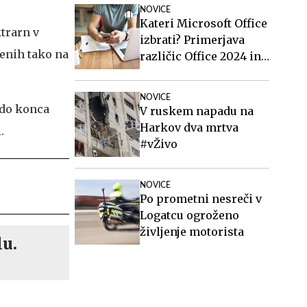
NOVICE
Kateri Microsoft Office
trarn v
izbrati? Primerjava
čenih tako na
različic Office 2024 in
Office 2021.
NOVICE
o do konca
V ruskem napadu na
Harkov dva mrtva
.
#vŽivo
NOVICE
Po prometni nesreči v
Logatcu ogroženo
življenje motorista
lu.