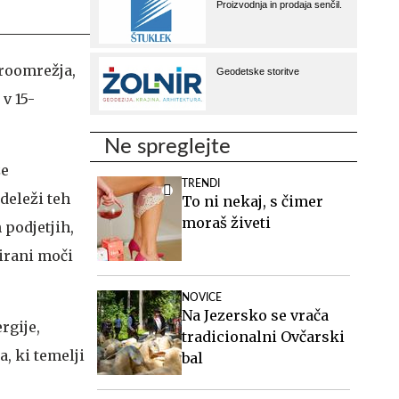
troomrežja,
v 15-
Ne spreglejte
že
TRENDI
deleži teh
To ni nekaj, s čimer
moraš živeti
 podjetjih,
lirani moči
NOVICE
Na Jezersko se vrača
rgije,
tradicionalni Ovčarski
, ki temelji
bal