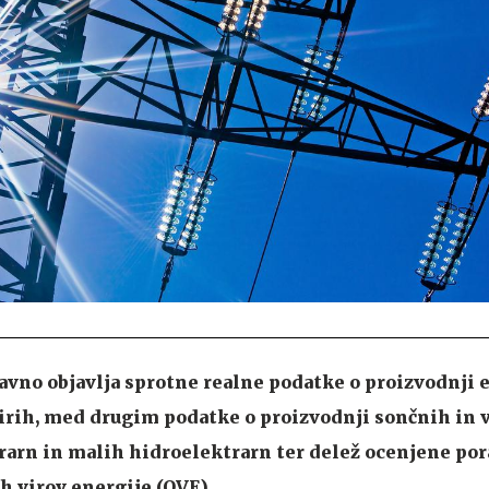
javno objavlja sprotne realne podatke o proizvodnji 
virih, med drugim podatke o proizvodnji sončnih in 
rarn in malih hidroelektrarn ter delež ocenjene po
ih virov energije (OVE).