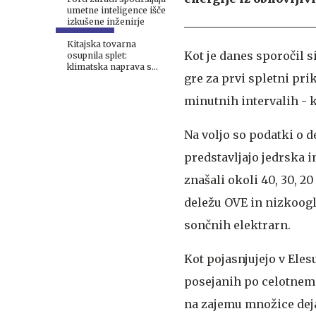
umetne inteligence išče
izkušene inženirje
Kitajska tovarna
Kot je danes sporočil 
osupnila splet:
klimatska naprava s
gre za prvi spletni pri
traku vsakih šest
sekund #video
minutnih intervalih - k
Na voljo so podatki o 
predstavljajo jedrska i
znašali okoli 40, 30, 2
deležu OVE in nizkooglj
sončnih elektrarn.
Kot pojasnjujejo v Eles
posejanih po celotnem 
na zajemu množice deja