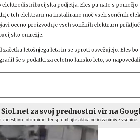
 elektrodistribucijska podjetja, Eles pa nato s pomočjo
dnje teh elektrarn na instalirano moč vseh sončnih elek
objavi oceno proizvodnje vseh sončnih elektrarn priklju
bucijsko omrežje.
 začetka letošnjega leta in se sproti osvežujejo. Eles b
gradil še s podatki za celotno lansko leto, so napovedali
 Siol.net za svoj prednostni vir na Goog
n zanesljivo informirani ter spremljajte aktualne in zanimive vsebine.