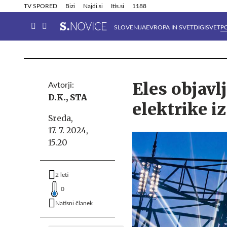
Info in obvestila
Tehnik
TV SPORED
Bizi
Najdi.si
Itis.si
1188
SLOVENIJA
EVROPA IN SVET
DIGISVET
P
Eles objavl
Avtorji:
D.K.,
STA
elektrike i
Sreda,
17. 7. 2024,
15.20
2 leti
0
Natisni članek