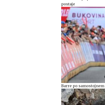
postaje
Barre po samostojnem n