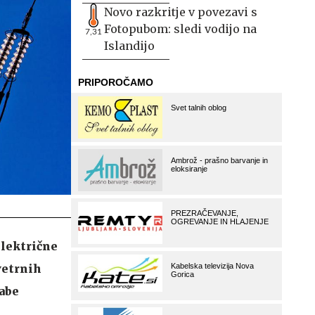
Novo razkritje v povezavi s
Fotopubom: sledi vodijo na
7,31
Islandijo
električne
vetrnih
rabe