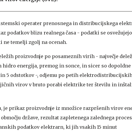
sistemski operater prenosnega in distribucijskega elek
kaz podatkov blizu realnega časa - podatki se osvežujejo 
i ne temelji zgolj na ocenah.
deležih proizvodnje po posameznih virih - največje dele
n hidro energija, premog in sonce, in sicer so dopoldne 
0 in 5 odstotkov -, odjemu po petih elektrodistribucijskih
ičnih virov v bruto porabi elektrike ter številu in inšta
u, je prikaz proizvodnje iz množice razpršenih virov ene
območju države, rezultat zapletenega zalednega procesa
nskih podatkov elektrarn, ki jih vsakih 15 minut