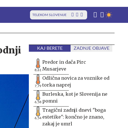
TELEKOM SLOVENIJE
odnji
KAJ BERETE
ZADNJE OBJAVE
Predor in dača Pirc
Musarjeve
8,61
Odlična novica za voznike od
torka naprej
7,79
Burleska, kot je Slovenija ne
pomni
6,58
Tragični zadnji dnevi "boga
estetike": končno je znano,
6,54
zakaj je umrl