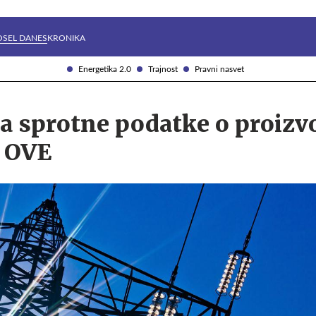
Želite prejemati e-novice?
Uživajmo pametno
OSEL DANES
KRONIKA
Energetika 2.0
Trajnost
Pravni nasvet
ja sprotne podatke o proizv
z OVE