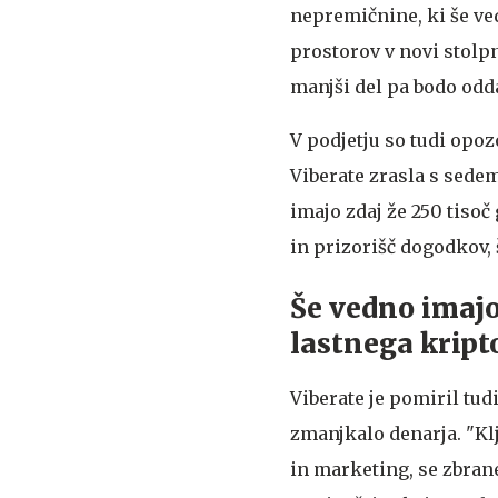
nepremičnine, ki še ved
prostorov v novi stolpni
manjši del pa bodo odda
V podjetju so tudi opoz
Viberate zrasla s sedem
imajo zdaj že 250 tisoč
in prizorišč dogodkov,
Še vedno imajo 
lastnega kript
Viberate je pomiril tud
zmanjkalo denarja. "K
in marketing, se zbrane