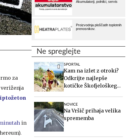
Ne spreglejte
SPORTAL
Kam na izlet z otroki?
ormo za
Odkrijte najlepše
kotičke Škofjeloškega
 veriženja
hribovja.
iptožeton
NOVICE
Na Vršič prihaja velika
sprememba
 minutah
in
thereum).