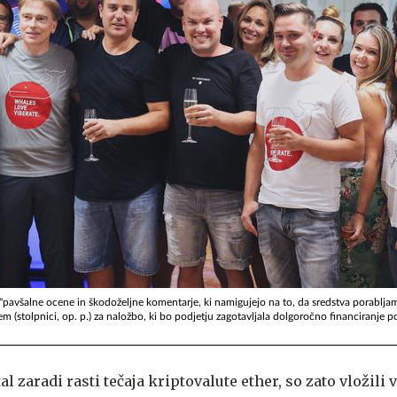
da "pavšalne ocene in škodoželjne komentarje, ki namigujejo na to, da sredstva porabl
em (stolpnici, op. p.) za naložbo, ki bo podjetju zagotavljala dolgoročno financiranje p
al zaradi rasti tečaja kriptovalute ether, so zato vložili v