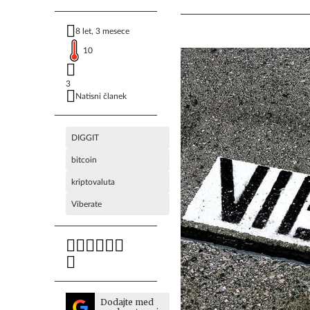
8 let, 3 mesece
10
3
Natisni članek
DIGGIT
bitcoin
kriptovaluta
Viberate
Dodajte med