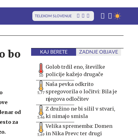
TELEKOM SLOVENIJE
jo bo
KAJ BERETE
ZADNJE OBJAVE
Golob trdil eno, številke
policije kažejo drugače
10
Naša pevka odkrito
spregovorila o ločitvi: Bila je
o
5,77
njegova odločitev
ove
Z družino ne bi silil v stvari,
 denar od
ki nimajo smisla
5,46
esto za
Velika sprememba: Domen
zo.
in Nika Prevc ter drugi
5,69