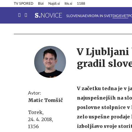
Info in obvestila
Tehnik
TV SPORED
Bizi
Najdi.si
Itis.si
1188
SLOVENIJA
EVROPA IN SVET
DIGISVET
P
V Ljubljani
gradil slov
V začetku tedna je v j
Avtor:
najuspešnejših na slo
Matic Tomšič
poslovne stolpnice v L
Torek,
zelo uspešne prodaje 
24. 4. 2018,
izboljšavo svoje storit
13.56