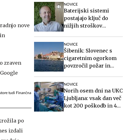
NOVICE
Baterijski sistemi
postajajo ključ do
gradnjo nove
nižjih stroškov
elektrike v podjetjih
in
NOVICE
Šibenik: Slovenec s
cigaretnim ogorkom
povzročil požar in
pobegnil
NOVICE
Norih osem dni na UKC
ostore tudi Finančna
Ljubljana: vsak dan več
kot 200 poškodb in 40
mavcev
krožila po
nes izdali