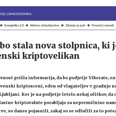
Želite prejemati e-novice?
Uživajmo pametno
OSEL DANES
KRONIKA
Energetika 2.0
Aktivno državljanstvo
Zdravje za jutri
Finančni nasveti
 bo stala nova stolpnica, ki 
enski kriptovelikan
avnost prišla informacija, da bo podjetje Viberate, en
venski kriptosceni, eden od vlagateljev v gradnjo n
jubljani. Ker je na podjetje letelo nekaj očitkov, da
lastne kriptovalute porabljajo za nepremičnine nam
ve, so danes pojasnili, zakaj so se odločili za to pote