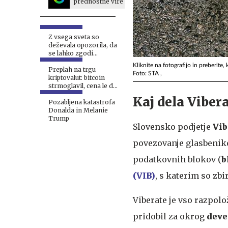
prednostne vire
Z vsega sveta so
deževala opozorila, da
se lahko zgodi
najhujše. Zdaj se je.
Kliknite na fotografijo in preberite,
Preplah na trgu
Foto: STA ,
kriptovalut: bitcoin
strmoglavil, cena le dva
centa
Kaj dela Viber
Pozabljena katastrofa
Donalda in Melanie
Trump
Slovensko podjetje
Vib
povezovanje glasbeniko
podatkovnih blokov (
b
(VIB)
, s katerim so zbi
Viberate je vso razpol
pridobil za okrog
deve