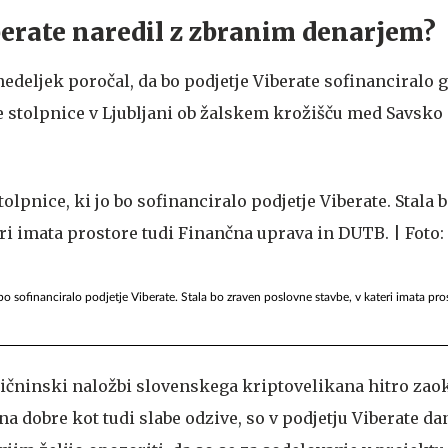
iberate naredil z zbranim denarjem?
edeljek poročal, da bo podjetje Viberate sofinanciralo 
 stolpnice v Ljubljani ob žalskem krožišču med Savsko 
 bo sofinanciralo podjetje Viberate. Stala bo zraven poslovne stavbe, v kateri imata pr
ičninski naložbi slovenskega kriptovelikana hitro zao
na dobre kot tudi slabe odzive, so v podjetju Viberate da