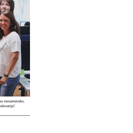
jamo nenamensko,
oslovanja".