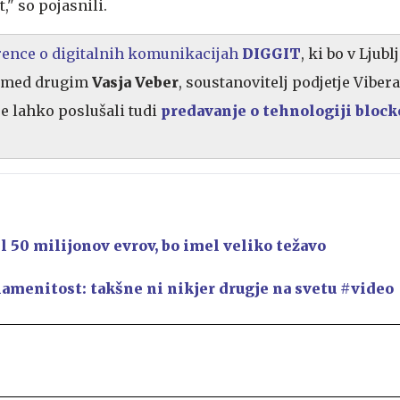
t," so pojasnili.
rence o digitalnih komunikacijah
DIGGIT
, ki bo v Ljubl
bo med drugim
Vasja Veber
, soustanovitelj podjetje Vibera
e lahko poslušali tudi
predavanje o tehnologiji block
il 50 milijonov evrov, bo imel veliko težavo
amenitost: takšne ni nikjer drugje na svetu #video