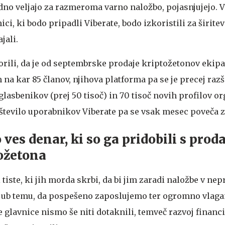
no veljajo za razmeroma varno naložbo, pojasnjujejo. Ve
ci, ki bodo pripadli Viberate, bodo izkoristili za širitev
jali.
orili, da je od septembrske prodaje kriptožetonov ekipa
 na kar 85 članov, njihova platforma pa se je precej razši
 glasbenikov (prej 50 tisoč) in 70 tisoč novih profilov o
 število uporabnikov Viberate pa se vsak mesec poveča z
ves denar, ki so ga pridobili s prod
ožetona
i tiste, ki jih morda skrbi, da bi jim zaradi naložbe v n
ljub temu, da pospešeno zaposlujemo ter ogromno vlaga
 glavnice nismo še niti dotaknili, temveč razvoj financ