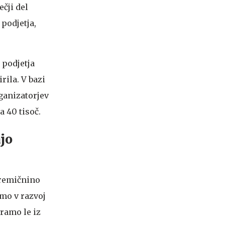
čji del
 podjetja,
 podjetja
rila. V bazi
rganizatorjev
a 40 tisoč.
ajo
epremičnino
mo v razvoj
iramo le iz