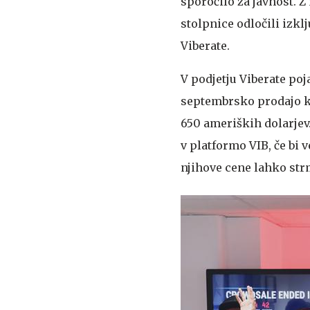
sporočilo za javnost. Z
stolpnice odločili izkl
Viberate.
V podjetju Viberate poja
septembrsko prodajo kr
650 ameriških dolarjev
v platformo VIB, če bi v
njihove cene lahko str