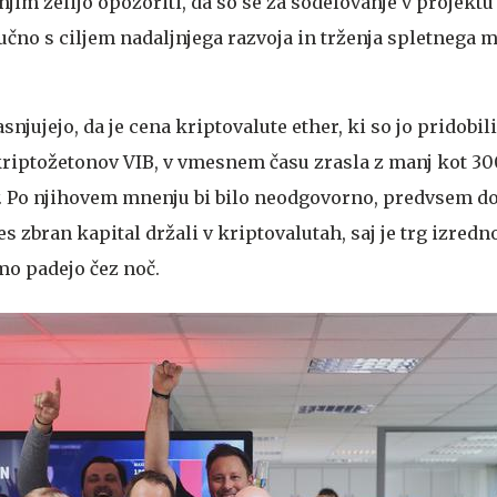
 njim želijo opozoriti, da so se za sodelovanje v projektu
jučno s ciljem nadaljnjega razvoja in trženja spletnega 
snjujejo, da je cena kriptovalute ether, ki so jo pridobili
iptožetonov VIB, v vmesnem času zrasla z manj kot 300
. Po njihovem mnenju bi bilo neodgovorno, predvsem do
es zbran kapital držali v kriptovalutah, saj je trg izredn
mo padejo čez noč.