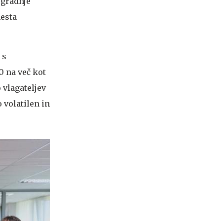
 gradnje
mesta
 s
 na več kot
 vlagateljev
o volatilen in