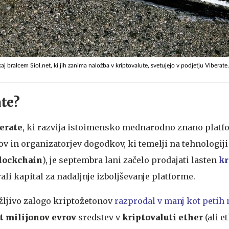
 kaj bralcem Siol.net, ki jih zanima naložba v kriptovalute, svetujejo v podjetju Viberate.
ate?
erate
, ki razvija istoimensko mednarodno znano platf
v in organizatorjev dogodkov, ki temelji na tehnologiji
lockchain
), je septembra lani začelo prodajati lasten
kr
rali kapital za nadaljnje izboljševanje platforme.
ožljivo zalogo kriptožetonov
razprodal v manj kot petih
t milijonov evrov
sredstev v
kriptovaluti ether
(ali e