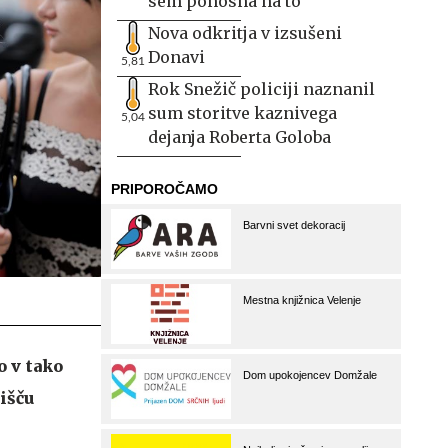
sem ponosna na to
Nova odkritja v izsušeni
Donavi
5,81
Rok Snežič policiji naznanil
sum storitve kaznivega
5,04
dejanja Roberta Goloba
o v tako
išču