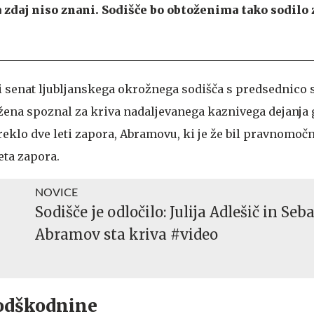
 zdaj niso znani. Sodišče bo obtoženima tako sodilo 
i senat ljubljanskega okrožnega sodišča s predsednico
ena spoznal za kriva nadaljevanega kaznivega dejanja g
zreklo dve leti zapora, Abramovu, ki je že bil pravnomoč
leta zapora.
NOVICE
Sodišče je odločilo: Julija Adlešič in Seb
Abramov sta kriva #video
 odškodnine