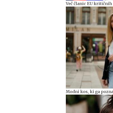
Več članic EU kritični
Modni kos, ki ga pozna