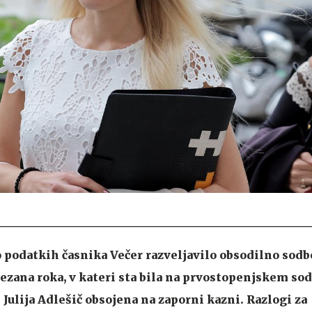
po podatkih časnika Večer razveljavilo obsodilno sodb
zana roka, v kateri sta bila na prvostopenjskem sod
Julija Adlešič obsojena na zaporni kazni. Razlogi za