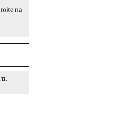
 roke na
lu.