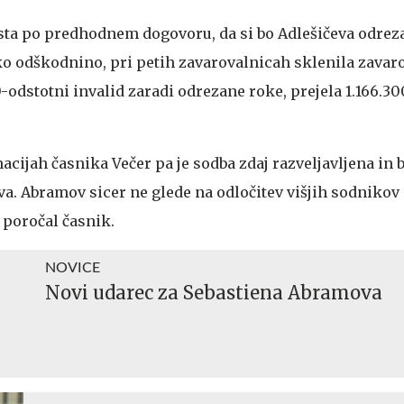
 "sta po predhodnem dogovoru, da si bo Adlešičeva odrez
oko odškodnino, pri petih zavarovalnicah sklenila zavar
00-odstotni invalid zaradi odrezane roke, prejela 1.166.3
cijah časnika Večer pa je sodba zdaj razveljavljena in 
a. Abramov sicer ne glede na odločitev višjih sodnikov 
e poročal časnik.
NOVICE
Novi udarec za Sebastiena Abramova