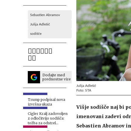
Sebastien Abramov
Julija Adlešič
sodišče
Dodajte med
prednostne vire
Julija Adlešič
Foto: STA
Trump podpisal nova
izvršna ukaza
Višje sodišče naj bi 
Cigler Kralj zadovoljen
imenovani zadevi odre
z odločitvijo sodišča:
tožba za odstrel
Sebastien Abramov in 
medvedov zavrnjena