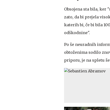
Obsojena sta bila, ker
zato, da bi prejela vis
katerih bi, če bi bila 1
odškodnine".
Po še neuradnih informa
obtoženima sodilo znov
priporu, je na spletu š