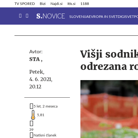
Info in obvestila
Tehnik
TV SPORED
Bizi
Najdi.si
Itis.si
1188
SLOVENIJA
EVROPA IN SVET
DIGISVET
P
Višji sodni
Avtor:
STA ,
odrezana r
Petek,
4. 6. 2021,
20.12
5 let, 2 meseca
5,81
39
Natisni članek