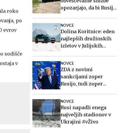
obveščevalne službe
opozarjajo, da bi Rusija
ala roko
lahko že kmalu
ovanja, po
preizkusila Nato
NOVICE
00 evrov
Dolina Koritnice: eden
najlepših družinskih
izletov v Julijskih
Alpah
bo sodišče
ostaja v
NOVICE
ZDA z novimi
sankcijami zoper
Rusijo, tudi zoper
Putina
NOVICE
Rusi napadli enega
največjih stadionov v
Ukrajini #vŽivo