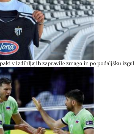
paki v izdihljajih zapravile zmago in po podaljšku izgu