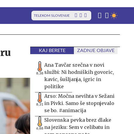
TELEKOM SLOVENIJE
eru
KAJ BERETE
ZADNJE OBJAVE
Ana Tavčar srečna v novi
službi: Ni hodniških govoric,
8,38
kavic, šušljanja, igric in
politike
Arso: Močna nevihta v Sežani
in Pivki. Samo še stopnjevalo
8,31
se bo. #animacija
Slovenska pevka brez dlake
na jeziku: Sem v celibatu in
6,88