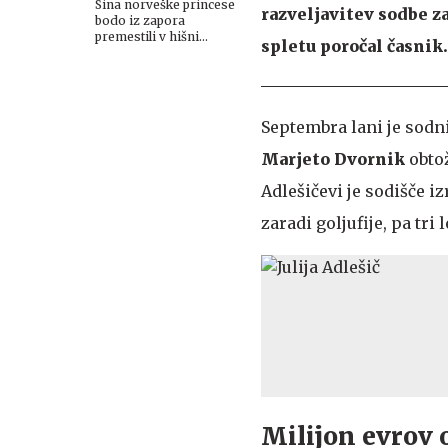
Sina norveške princese
razveljavitev sodbe za
bodo iz zapora
premestili v hišni
spletu poročal časnik.
pripor
Septembra lani je sodn
Marjeto Dvornik
obtož
Adlešičevi je sodišče i
zaradi goljufije, pa tri 
Milijon evrov