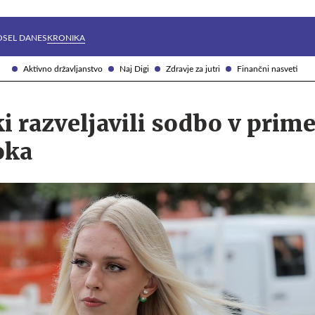
Želite prejemati e-novice?
Uživajmo pametno
OSEL DANES
KRONIKA
Aktivno državljanstvo
Naj Digi
Zdravje za jutri
Finančni nasveti
ki razveljavili sodbo v prim
oka