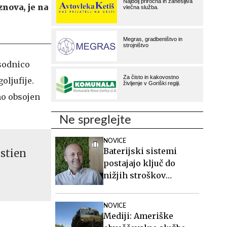
znova, je na
 sodnico
oljufije.
no obsojen
Ne spreglejte
NOVICE
Baterijski sistemi
astien
postajajo ključ do
nižjih stroškov
elektrike v podjetjih
NOVICE
Mediji: Ameriške