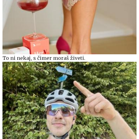
To ni nekaj, s čimer moraš živeti.