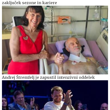
zaključek sezone in kariere
Andrej Štremfelj je zapustil intenzivni oddelek