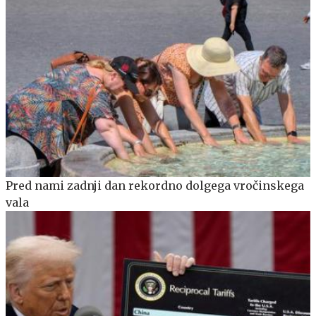
Pred nami zadnji dan rekordno dolgega vročinskega
vala