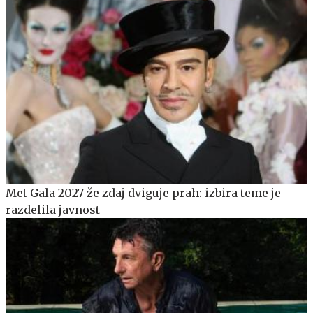
Met Gala 2027 že zdaj dviguje prah: izbira teme je
razdelila javnost