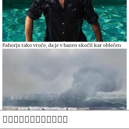
Pahorju tako vroče, da je v bazen skočil kar oblečen