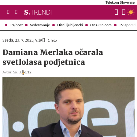
Telekom Slovenije
Trajnost
Vedeževanje
Hišni ljubljenčki
Ona-On.com
TV-spored
Sreda, 23. 7. 2025, 9.19
1 leto
Damiana Merlaka očarala
svetlolasa podjetnica
Avtor:
Sa. B.
6,12