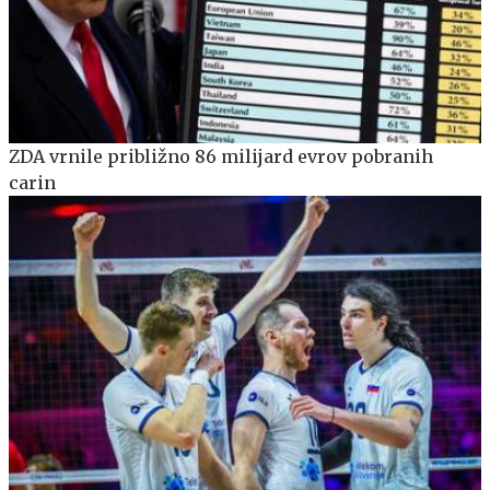
ZDA vrnile približno 86 milijard evrov pobranih
carin