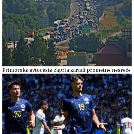
Primorska avtocesta zaprta zaradi prometne nesreče