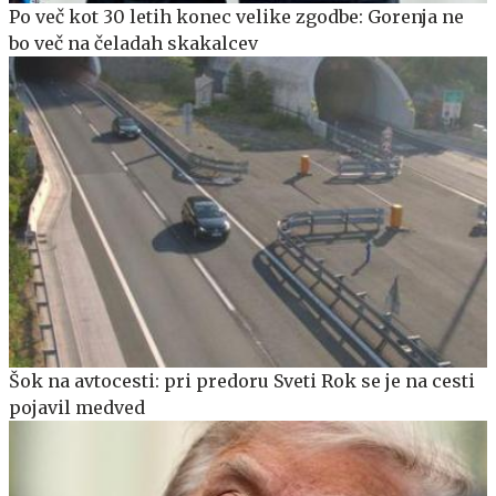
Po več kot 30 letih konec velike zgodbe: Gorenja ne
bo več na čeladah skakalcev
Šok na avtocesti: pri predoru Sveti Rok se je na cesti
pojavil medved