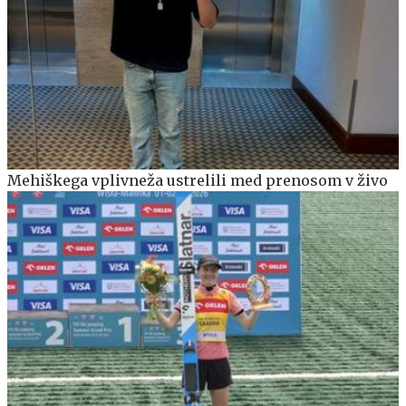
Mehiškega vplivneža ustrelili med prenosom v živo