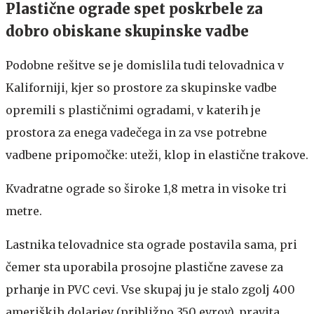
Plastične ograde spet poskrbele za
dobro obiskane skupinske vadbe
Podobne rešitve se je domislila tudi telovadnica v
Kaliforniji, kjer so prostore za skupinske vadbe
opremili s plastičnimi ogradami, v katerih je
prostora za enega vadečega in za vse potrebne
vadbene pripomočke: uteži, klop in elastične trakove.
Kvadratne ograde so široke 1,8 metra in visoke tri
metre.
Lastnika telovadnice sta ograde postavila sama, pri
čemer sta uporabila prosojne plastične zavese za
prhanje in PVC cevi. Vse skupaj ju je stalo zgolj 400
ameriških dolarjev (približno 350 evrov), pravita.