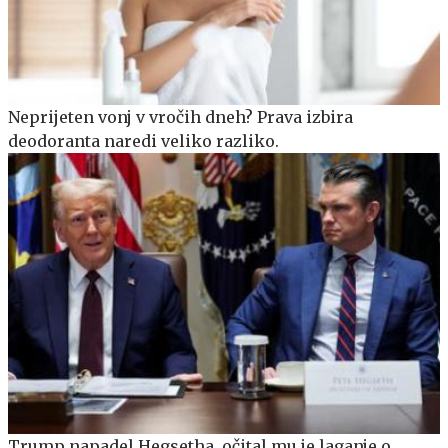
Neprijeten vonj v vročih dneh? Prava izbira
deodoranta naredi veliko razliko.
Trump napadel Hegsetha, očital mu je laganje o