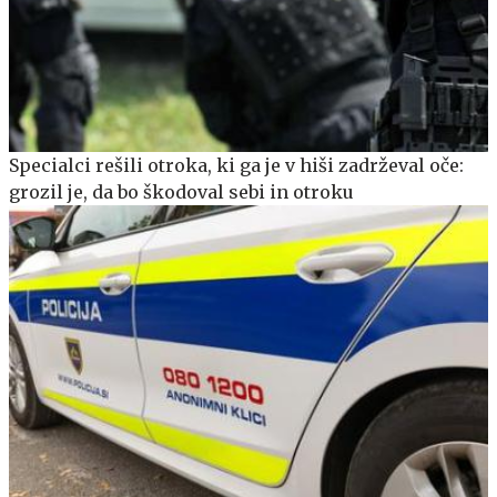
Specialci rešili otroka, ki ga je v hiši zadrževal oče:
grozil je, da bo škodoval sebi in otroku