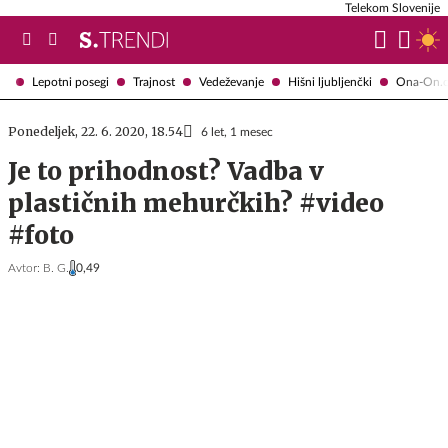
Telekom Slovenije
Lepotni posegi
Trajnost
Vedeževanje
Hišni ljubljenčki
Ona-On.
Ponedeljek, 22. 6. 2020, 18.54
6 let, 1 mesec
Je to prihodnost? Vadba v
plastičnih mehurčkih? #video
#foto
Avtor:
B. G.
0,49