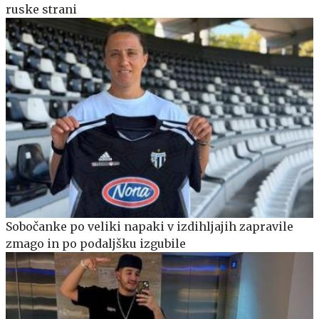
ruske strani
Sobočanke po veliki napaki v izdihljajih zapravile
zmago in po podaljšku izgubile