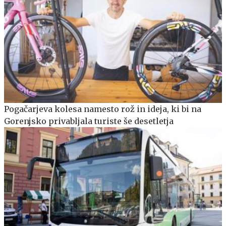
Pogačarjeva kolesa namesto rož in ideja, ki bi na
Gorenjsko privabljala turiste še desetletja