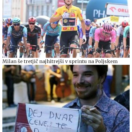
Milan še tretjič najhitrejši v sprintu na Poljskem