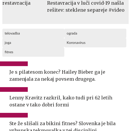
Restavracija v luči covid-19 našla
rešitev: steklene separeje #video
telovadba
ograda
joga
Koronavirus
fitnes
Je s pilatesom konec? Hailey Bieber ga je
zamenjala za nekaj povsem drugega.
Lenny Kravitz razkril, kako tudi pri 62 letih
ostane v tako dobri formi
Ste že slišali za bikini fitnes? Slovenka je bila
vrhunska tekmovalka v tej disciplini.