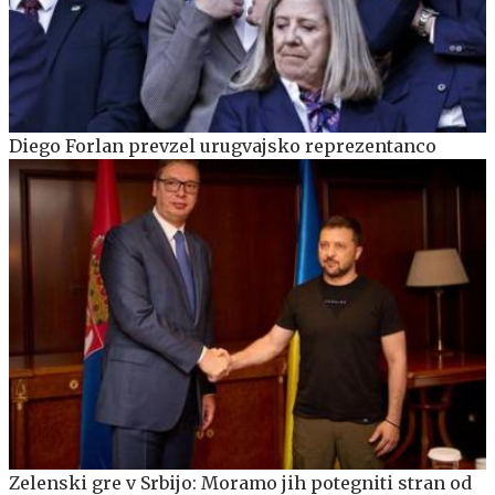
Diego Forlan prevzel urugvajsko reprezentanco
Zelenski gre v Srbijo: Moramo jih potegniti stran od