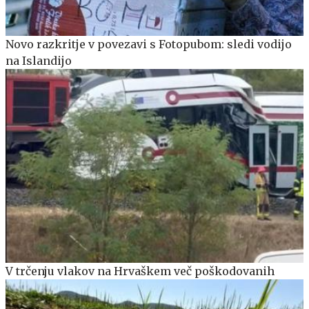
Novo razkritje v povezavi s Fotopubom: sledi vodijo
na Islandijo
V trčenju vlakov na Hrvaškem več poškodovanih