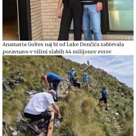
Anamaria Goltes naj bi od Luke Dončića zahtevala
poravnavo v višini slabih 44 milijonov evrov