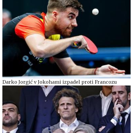
Darko Jorgić v Jokohami izpadel proti Francozu