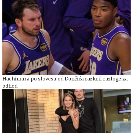
Hachimura po slovesu od Dončića razkril razloge za
odhod