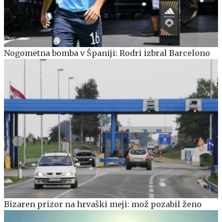
Nogometna bomba v Španiji: Rodri izbral Barcelono
Bizaren prizor na hrvaški meji: mož pozabil ženo