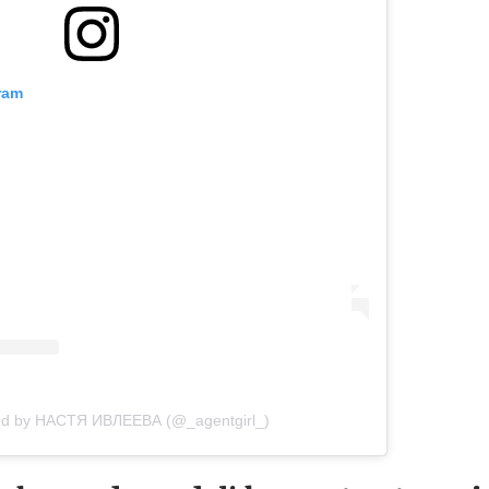
ram
red by НАСТЯ ИВЛЕЕВА (@_agentgirl_)