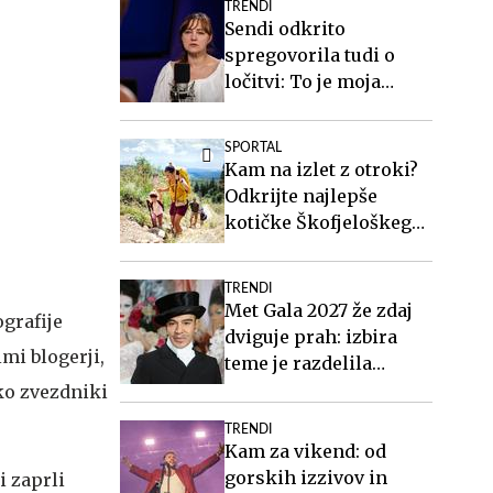
TRENDI
Sendi odkrito
spregovorila tudi o
ločitvi: To je moja
življenjska rana #video
SPORTAL
Kam na izlet z otroki?
Odkrijte najlepše
kotičke Škofjeloškega
hribovja.
TRENDI
Met Gala 2027 že zdaj
ografije
dviguje prah: izbira
mi blogerji,
teme je razdelila
javnost
hko zvezdniki
TRENDI
Kam za vikend: od
gorskih izzivov in
i zaprli