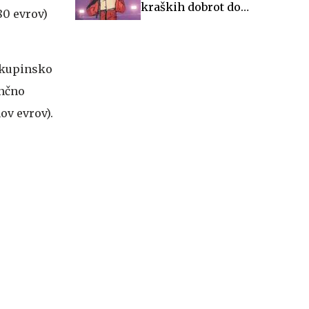
kraških dobrot do
80 evrov)
glasbenih večerov in
zgodovine
 skupinsko
ančno
ov evrov).