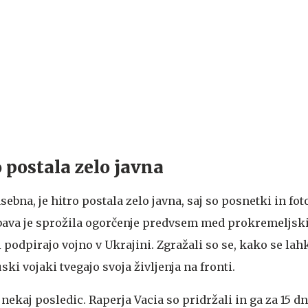
o postala zelo javna
sebna, je hitro postala zelo javna, saj so posnetki in fot
abava je sprožila ogorčenje predvsem med prokremeljski
ki podpirajo vojno v Ukrajini. Zgražali so se, kako se la
ki vojaki tvegajo svoja življenja na fronti.
 nekaj posledic. Raperja Vacia so pridržali in ga za 15 dn