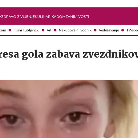
Želite prejemati e-novice?
Uživajmo pametno
A
ZDRAVO ŽIVLJENJE
KULINARIKA
DOM
ZANIMIVOSTI
com
Hišni ljubljenčki
Vrt
Nakupovalni vodnik
Vedeževanje
TV-spo
resa gola zabava zvezdniko