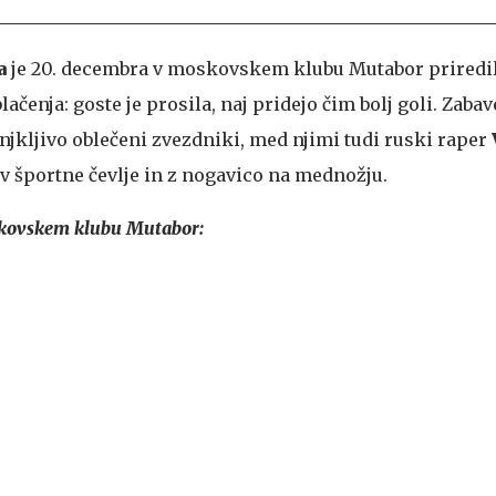
a
je 20. decembra v moskovskem klubu Mutabor priredil
ačenja: goste je prosila, naj pridejo čim bolj goli. Zabav
njkljivo oblečeni zvezdniki, med njimi tudi ruski raper
e v športne čevlje in z nogavico na mednožju.
skovskem klubu Mutabor: