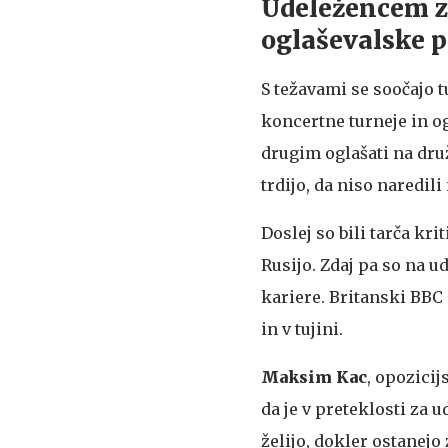
Udeležencem z
oglaševalske 
S težavami se soočajo 
koncertne turneje in o
drugim oglašati na druž
trdijo, da niso naredili
Doslej so bili tarča kri
Rusijo. Zdaj pa so na ud
kariere. Britanski BBC 
in v tujini.
Maksim Kac
, opozicij
da je v preteklosti za 
želijo, dokler ostanejo