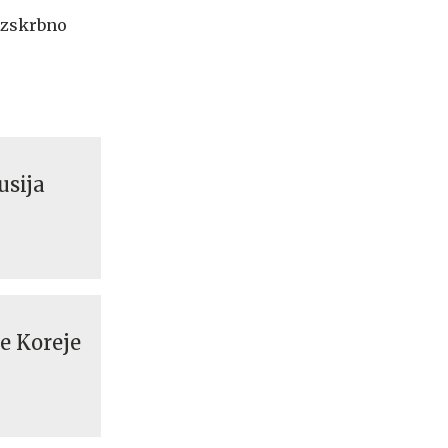
rezskrbno
usija
e Koreje