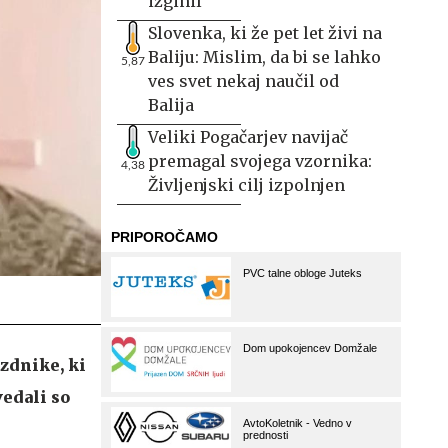
izginil
Slovenka, ki že pet let živi na
Baliju: Mislim, da bi se lahko
5,87
ves svet nekaj naučil od
Balija
Veliki Pogačarjev navijač
premagal svojega vzornika:
4,38
Življenjski cilj izpolnjen
ezdnike, ki
vedali so