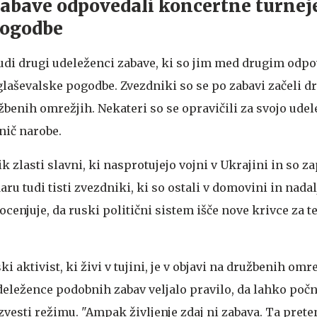
abave odpovedali koncertne turneje
pogodbe
tudi drugi udeleženci zabave, ki so jim med drugim odpo
glaševalske pogodbe. Zvezdniki so se po zabavi začeli d
benih omrežjih. Nekateri so se opravičili za svojo udel
 nič narobe.
tik zlasti slavni, ki nasprotujejo vojni v Ukrajini in so za
aru tudi tisti zvezdniki, ki so ostali v domovini in nadal
ocenjuje, da ruski politični sistem išče nove krivce za 
ski aktivist, ki živi v tujini, je v objavi na družbenih omr
udeležence podobnih zabav veljalo pravilo, da lahko počn
 zvesti režimu. "Ampak življenje zdaj ni zabava. Ta pret