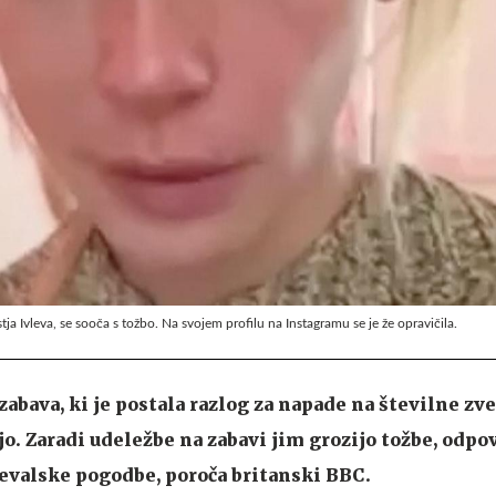
ja Ivleva, se sooča s tožbo. Na svojem profilu na Instagramu se je že opravičila.
 zabava, ki je postala razlog za napade na številne zv
jo. Zaradi udeležbe na zabavi jim grozijo tožbe, odpo
evalske pogodbe, poroča britanski BBC.