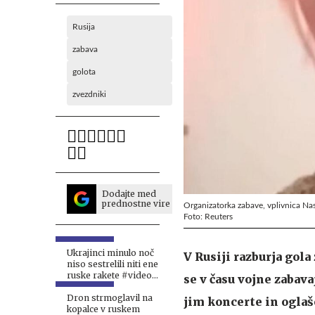
Rusija
zabava
golota
zvezdniki
Dodajte med
prednostne vire
Organizatorka zabave, vplivnica Nast
Foto: Reuters
Ukrajinci minulo noč
V Rusiji razburja gola
niso sestrelili niti ene
ruske rakete #video
se v času vojne zabava
#vŽivo
Dron strmoglavil na
jim koncerte in oglaš
kopalce v ruskem