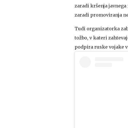
zaradi kršenja javnega r
zaradi promoviranja n
Tudi organizatorka zaba
tožbo, v kateri zahteva
podpira ruske vojake v 