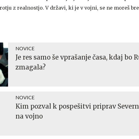
otju z realnostjo. V državi, ki je v vojni, se ne moreš b
NOVICE
Je res samo še vprašanje časa, kdaj bo R
zmagala?
NOVICE
Kim pozval k pospešitvi priprav Severn
na vojno