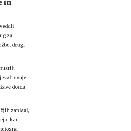
 in
vedali
rug za
ežbo, drugi
pustili
jevali svoje
težave doma
ežjih zapisal,
ejo, kar
enciozna