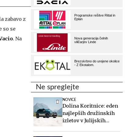
a zabavo z
e so se
Vacio
. Na
Ne spreglejte
NOVICE
Dolina Koritnice: eden
najlepših družinskih
izletov v Julijskih
Alpah