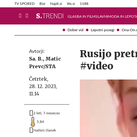
Info in obvestila
Tehnik
TV SPORED
Bizi
Najdi.si
Itis.si
1188
GLASBA IN FILM
SLAVNI
MODA IN LEPOT
Dober vid
Lepotni posegi
Ona-On.
Rusijo pret
Avtorji:
Sa. B.,
Matic
#video
Prevc/STA
Četrtek,
28. 12. 2023,
11.14
2 leti, 7 mesecev
5,84
Natisni članek