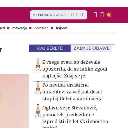
TELEKOM SLOVENIJE
red
Potovanja
Horoskop
Trajnost
v
KAJ BERETE
ZADNJE OBJAVE
Z vsega sveta so deževala
opozorila, da se lahko zgodi
8,67
najhujše. Zdaj se je.
Po nevihti drastična
ohladitev: za več kot deset
8,81
stopinj Celzija #animacija
Oglasil se je Stevanović,
posnetek predsednice
7,82
izpred štirih let skrivnostno