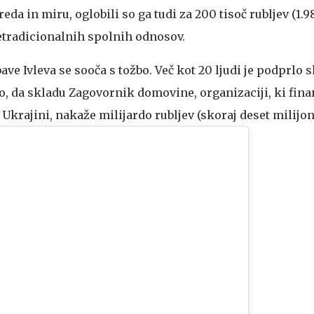
eda in miru, oglobili so ga tudi za 200 tisoč rubljev (1.9
etradicionalnih spolnih odnosov.
ve Ivleva se sooča s tožbo. Več kot 20 ljudi je podprlo
jo, da skladu Zagovornik domovine, organizaciji, ki fin
Ukrajini, nakaže milijardo rubljev (skoraj deset milijon