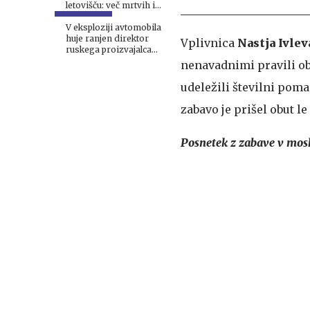
letovišču: več mrtvih in
ranjenih #video
#vŽivo
V eksploziji avtomobila
huje ranjen direktor
Vplivnica
Nastja Ivlev
ruskega proizvajalca
dronov
nenavadnimi pravili obl
udeležili številni poma
zabavo je prišel obut l
Posnetek z zabave v mo