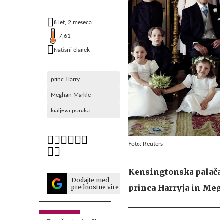
8 let, 2 meseca
7,61
Natisni članek
princ Harry
Meghan Markle
kraljeva poroka
Foto: Reuters
Kensingtonska palača
Dodajte med
princa Harryja in Me
prednostne vire