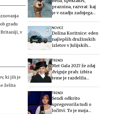
Beda, spektakel,
praznina, razvrat: kaj
je v ozadju zadnjega
raznovanja
videospota Siddharte?
i ob gradu
NOVICE
Britaniji, v
Dolina Koritnice: eden
najlepših družinskih
izletov v Julijskih
Alpah
TRENDI
Met Gala 2027 že zdaj
dviguje prah: izbira
, ki jih je
teme je razdelila
javnost
e želita
TRENDI
Sendi odkrito
spregovorila tudi o
ločitvi: To je moja