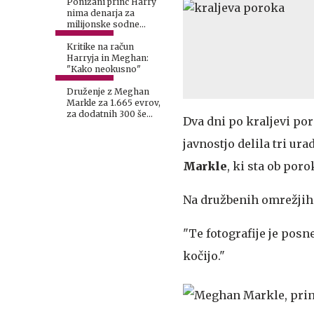
Ponižani princ Harry
nima denarja za
milijonske sodne
stroške
Kritike na račun
Harryja in Meghan:
"Kako neokusno"
Druženje z Meghan
Markle za 1.665 evrov,
za dodatnih 300 še
Dva dni po kraljevi poro
fotografija
javnostjo delila tri u
Markle
, ki sta ob por
Na družbenih omrežjih 
"Te fotografije je pos
kočijo."