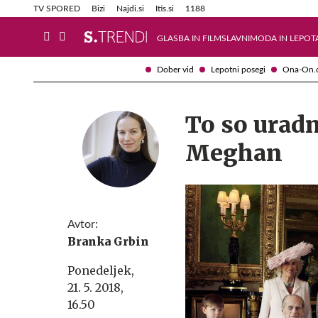
Info in obvestila
Tehnik
TV SPORED
Bizi
Najdi.si
Itis.si
1188
GLASBA IN FILM
SLAVNI
MODA IN LEPOT
Dober vid
Lepotni posegi
Ona-On.
To so uradn
Meghan
Avtor:
Branka Grbin
Ponedeljek,
21. 5. 2018,
16.50