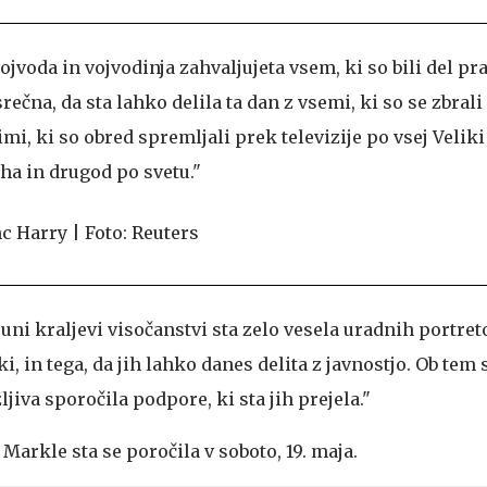
vojvoda in vojvodinja zahvaljujeta vsem, ki so bili del p
rečna, da sta lahko delila ta dan z vsemi, ki so se zbral
imi, ki so obred spremljali prek televizije po vsej Veliki 
 in drugod po svetu."
uni kraljevi visočanstvi sta zelo vesela uradnih portretov
, in tega, da jih lahko danes delita z javnostjo. Ob tem s
jiva sporočila podpore, ki sta jih prejela."
arkle sta se poročila v soboto, 19. maja.