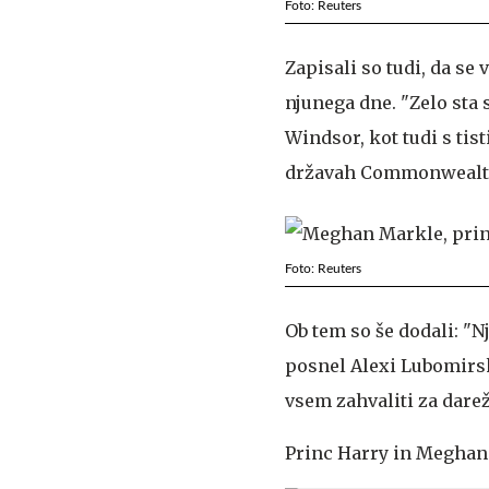
Foto: Reuters
Zapisali so tudi, da se 
njunega dne. "Zelo sta s
Windsor, kot tudi s tist
državah Commonwealtha
Foto: Reuters
Ob tem so še dodali: "Nj
posnel Alexi Lubomirski
vsem zahvaliti za darežl
Princ Harry in Meghan M