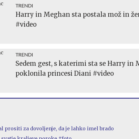
TRENDI
Harry in Meghan sta postala mož in že
#video
TRENDI
Sedem gest, s katerimi sta se Harry i
poklonila princesi Diani #video
 prositi za dovoljenje, da je lahko imel brado
 svatje kraljeve poroke #foto