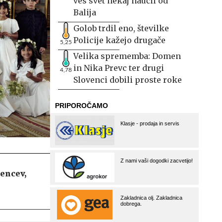
ves svet nekaj naučil od
Balija
Golob trdil eno, številke
Policije kažejo drugače
5,25
Velika sprememba: Domen
in Nika Prevc ter drugi
4,78
Slovenci dobili proste roke
encev,