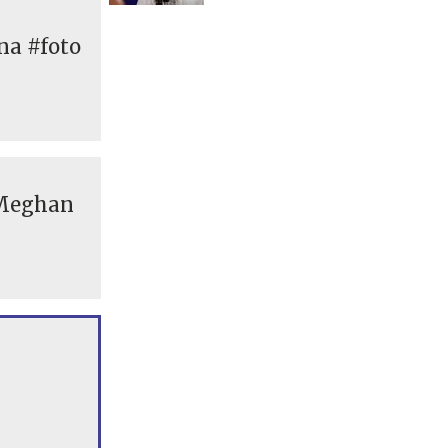
življenjska rana #video
na #foto
n Meghan