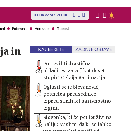
TELEKOM SLOVENIJE
red
Potovanja
Horoskop
Trajnost
ja in
KAJ BERETE
ZADNJE OBJAVE
Po nevihti drastična
ohladitev: za več kot deset
9,01
stopinj Celzija #animacija
Oglasil se je Stevanović,
posnetek predsednice
8,23
izpred štirih let skrivnostno
izginil
Slovenka, ki že pet let živi na
Baliju: Mislim, da bi se lahko
6,20