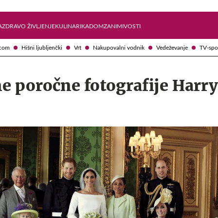
Želite prejemati e-novice?
Uživajmo pametno
A
ZDRAVO ŽIVLJENJE
KULINARIKA
DOM
ZANIMIVOSTI
com
Hišni ljubljenčki
Vrt
Nakupovalni vodnik
Vedeževanje
TV-spo
e poročne fotografije Harry