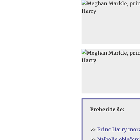
Preberite še:
>>
Princ Harry moral
>>
Najbolje oblečeni