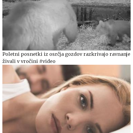
Poletni posnetki iz osrčja gozdov razkrivajo ravnanje
živali v vročini #video