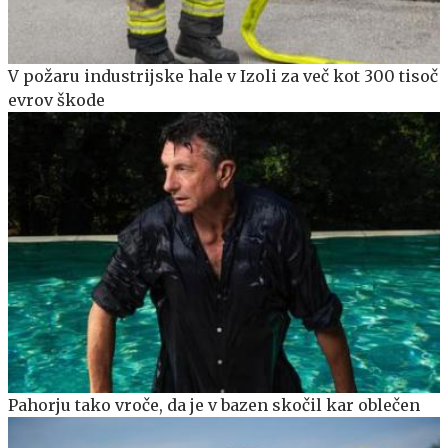
V požaru industrijske hale v Izoli za več kot 300 tisoč
evrov škode
Pahorju tako vroče, da je v bazen skočil kar oblečen