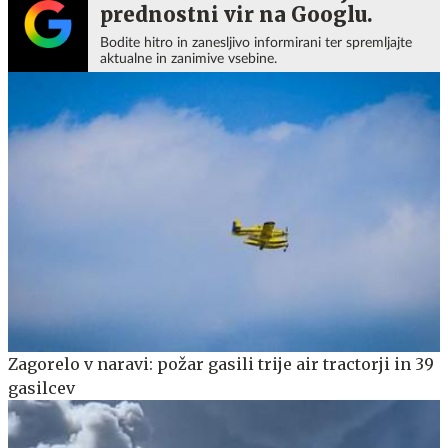
prednostni vir na Googlu.
Bodite hitro in zanesljivo informirani ter spremljajte
aktualne in zanimive vsebine.
Zagorelo v naravi: požar gasili trije air tractorji in 39
gasilcev