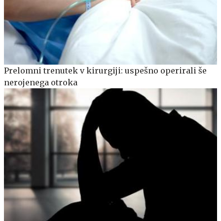
Prelomni trenutek v kirurgiji: uspešno operirali še
nerojenega otroka