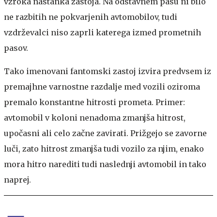
vzroka nastanka zastoja. Na odstavnem pasu ni bilo
ne razbitih ne pokvarjenih avtomobilov, tudi
vzdrževalci niso zaprli katerega izmed prometnih
pasov.
Tako imenovani fantomski zastoj izvira predvsem iz
premajhne varnostne razdalje med vozili oziroma
premalo konstantne hitrosti prometa. Primer:
avtomobil v koloni nenadoma zmanjša hitrost,
upočasni ali celo začne zavirati. Prižgejo se zavorne
luči, zato hitrost zmanjša tudi vozilo za njim, enako
mora hitro narediti tudi naslednji avtomobil in tako
naprej.