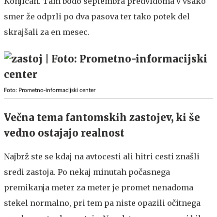
Konjicah. Tam bodo septembra predvidoma v vsako
smer že odprli po dva pasova ter tako potek del
skrajšali za en mesec.
Foto: Prometno-informacijski center
Večna tema fantomskih zastojev, ki še
vedno ostajajo realnost
Najbrž ste se kdaj na avtocesti ali hitri cesti znašli
sredi zastoja. Po nekaj minutah počasnega
premikanja meter za meter je promet nenadoma
stekel normalno, pri tem pa niste opazili očitnega