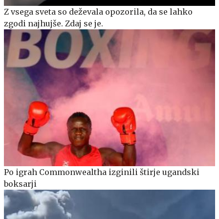
Z vsega sveta so deževala opozorila, da se lahko
zgodi najhujše. Zdaj se je.
Po igrah Commonwealtha izginili štirje ugandski
boksarji