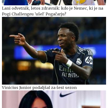
Lani odvetnik, letos zdravnik: kdo je Nemec, ki je na
Pogi Challengeu 'ušel' Pogačarju?
Vinicius Junior podaljšal za šest sezon