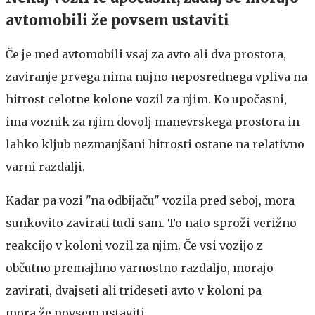
avtomobili že povsem ustaviti
Če je med avtomobili vsaj za avto ali dva prostora,
zaviranje prvega nima nujno neposrednega vpliva na
hitrost celotne kolone vozil za njim. Ko upočasni,
ima voznik za njim dovolj manevrskega prostora in
lahko kljub nezmanjšani hitrosti ostane na relativno
varni razdalji.
Kadar pa vozi "na odbijaču" vozila pred seboj, mora
sunkovito zavirati tudi sam. To nato sproži verižno
reakcijo v koloni vozil za njim. Če vsi vozijo z
občutno premajhno varnostno razdaljo, morajo
zavirati, dvajseti ali trideseti avto v koloni pa
mora že povsem ustaviti.