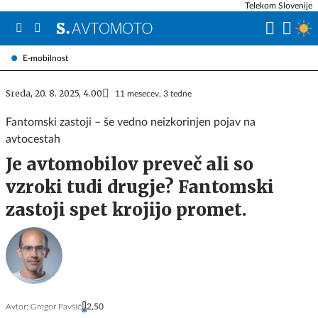
Telekom Slovenije
E-mobilnost
Sreda, 20. 8. 2025, 4.00
11 mesecev, 3 tedne
Fantomski zastoji – še vedno neizkorinjen pojav na
avtocestah
Je avtomobilov preveč ali so
vzroki tudi drugje? Fantomski
zastoji spet krojijo promet.
Avtor:
Gregor Pavšič
2,50