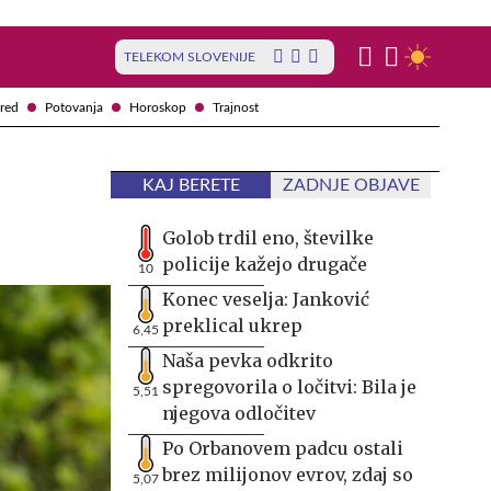
TELEKOM SLOVENIJE
red
Potovanja
Horoskop
Trajnost
KAJ BERETE
ZADNJE OBJAVE
Golob trdil eno, številke
policije kažejo drugače
10
Konec veselja: Janković
preklical ukrep
6,45
Naša pevka odkrito
spregovorila o ločitvi: Bila je
5,51
njegova odločitev
Po Orbanovem padcu ostali
brez milijonov evrov, zdaj so
5,07