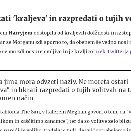
ti 'kraljeva' in razpredati o tujih v
ncem
Harryjem
odstopila od kraljevih dolžnosti in izstop
ndar se Morganu zdi sporno to, da obenem še vedno nosi 
 se mu zdi nesprejemljivo in je kraljico
prek Twitterja 
ca jima mora odvzeti naziv. Ne moreta ostati
va" in hkrati razpredati o tujih volitvah na 
amen način.
o tabloida The Sun, v katerem Meghan govori o tem, da "
om in zaščitimo zanamce", ter da so volitve zelo blizu,
o naredi še veliko. Dodala je tudi, da vsi "potrebujemo in