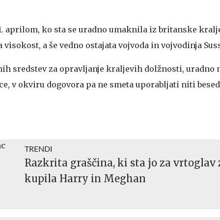
. aprilom, ko sta se uradno umaknila iz britanske kralj
a visokost, a še vedno ostajata vojvoda in vojvodinja Sus
vnih sredstev za opravljanje kraljevih dolžnosti, uradno 
ice, v okviru dogovora pa ne smeta uporabljati niti besed
TRENDI
Razkrita graščina, ki sta jo za vrtoglav
kupila Harry in Meghan