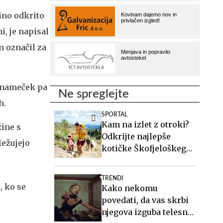
ino odkrito
i, je napisal
n označil za
a nameček pa
Ne spreglejte
h.
SPORTAL
Kam na izlet z otroki?
žine s
Odkrijte najlepše
ležujejo
kotičke Škofjeloškega
hribovja.
TRENDI
Kako nekomu
povedati, da vas skrbi
njegova izguba telesne