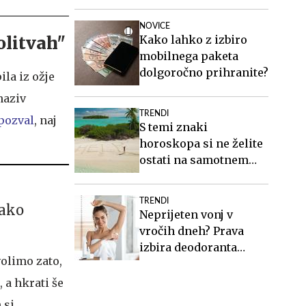
teže?
NOVICE
Kako lahko z izbiro
olitvah"
mobilnega paketa
dolgoročno prihranite?
ila iz ožje
naziv
TRENDI
pozval
, naj
S temi znaki
horoskopa si ne želite
ostati na samotnem
otoku
TRENDI
tako
Neprijeten vonj v
vročih dneh? Prava
izbira deodoranta
volimo zato,
naredi veliko razliko.
 a hkrati še
 si