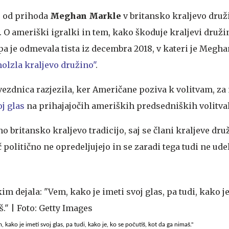
e od prihoda
Meghan Markle
v britansko kraljevo druž
e. O ameriški igralki in tem, kako škoduje kraljevi družin
pa je odmevala tista iz decembra 2018, v kateri je Megha
olzla kraljevo družino"
.
zvezdnica razjezila, ker Američane poziva k volitvam, z
j glas
na prihajajočih ameriških predsedniških volitva
o britansko kraljevo tradicijo, saj se člani kraljeve dru
 politično ne opredeljujejo in se zaradi tega tudi ne ude
kako je imeti svoj glas, pa tudi, kako je, ko se počutiš, kot da ga nimaš."