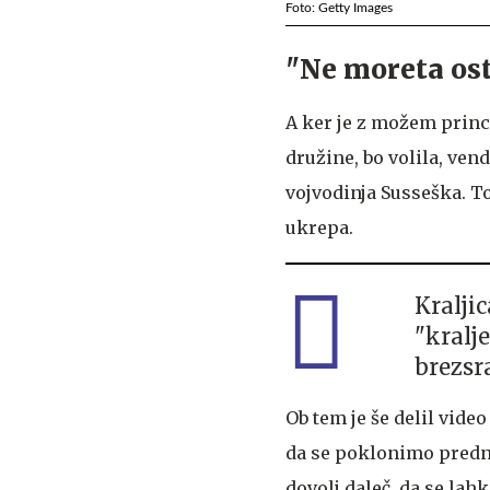
Foto: Getty Images
"Ne moreta osta
A ker je z možem pri
družine, bo volila, ve
vojvodinja Susseška. To
ukrepa.
Kralji
"kralje
brezsr
Ob tem je še delil vide
da se poklonimo prednik
dovolj daleč, da se lahk