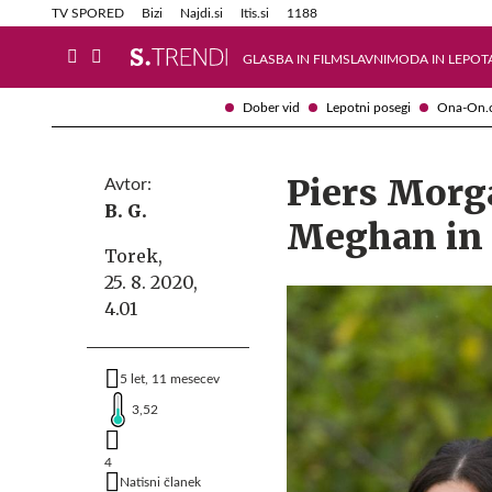
Info in obvestila
Tehnik
TV SPORED
Bizi
Najdi.si
Itis.si
1188
GLASBA IN FILM
SLAVNI
MODA IN LEPOT
Dober vid
Lepotni posegi
Ona-On.
Piers Morga
Avtor:
B. G.
Meghan in 
Torek,
25. 8. 2020,
4.01
5 let, 11 mesecev
3,52
4
Natisni članek