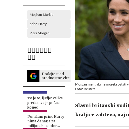
Meghan Markle
princ Harry
Piers Morgan
Dodajte med
prednostne vire
Morgan meni, da ne moreta ostati vo
Foto: Reuters
To je to, ljudje: velike
predstave je počasi
Slavni britanski vodi
konec
kraljice zahteva, naj
Ponižani princ Harry
nima denarja za
milijonske sodne