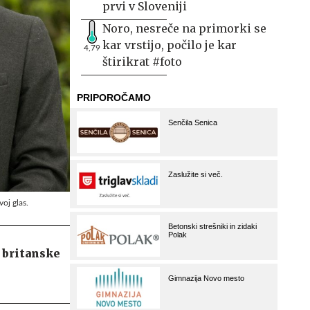
prvi v Sloveniji
Noro, nesreče na primorki se
kar vrstijo, počilo je kar
4,79
štirikrat #foto
oj glas.
 britanske