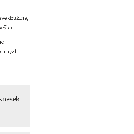
eve družine,
seška.
ne
e royal
 znesek