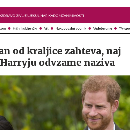
Želite prejemati e-novice?
Uživajmo pametno
A
ZDRAVO ŽIVLJENJE
KULINARIKA
DOM
ZANIMIVOSTI
com
Hišni ljubljenčki
Vrt
Nakupovalni vodnik
Vedeževanje
TV-spo
n od kraljice zahteva, naj
Harryju odvzame naziva