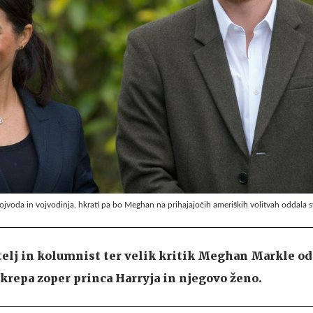
jvoda in vojvodinja, hkrati pa bo Meghan na prihajajočih ameriških volitvah oddala sv
telj in kolumnist ter velik kritik Meghan Markle od
 ukrepa zoper princa Harryja in njegovo ženo.