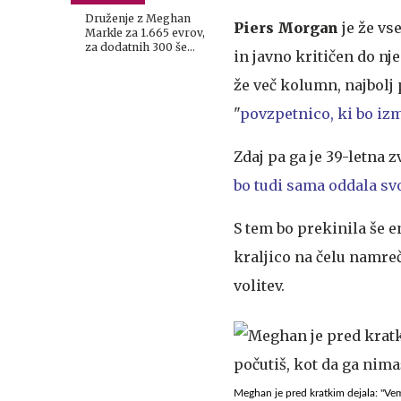
stroške
Druženje z Meghan
Piers Morgan
je že vs
Markle za 1.665 evrov,
za dodatnih 300 še
in javno kritičen do nj
fotografija
že več kolumn, najbolj 
"
povzpetnico, ki bo izm
Zdaj pa ga je 39-letna 
bo tudi sama oddala svo
S tem bo prekinila še en
kraljico na čelu namreč
volitev.
Meghan je pred kratkim dejala: "Vem, 