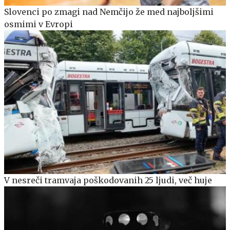
Slovenci po zmagi nad Nemčijo že med najboljšimi
osmimi v Evropi
V nesreči tramvaja poškodovanih 25 ljudi, več huje