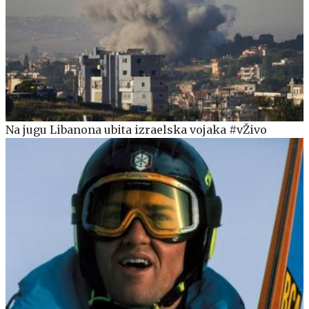
Na jugu Libanona ubita izraelska vojaka #vŽivo