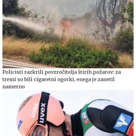
Policisti razkrili povzročitelja štirih požarov: za
tremi so bili cigaretni ogorki, enega je zanetil
namerno