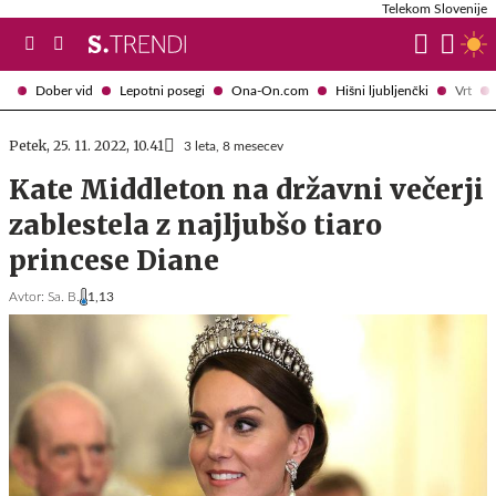
Telekom Slovenije
Dober vid
Lepotni posegi
Ona-On.com
Hišni ljubljenčki
Vrt
Petek, 25. 11. 2022, 10.41
3 leta, 8 mesecev
Kate Middleton na državni večerji
zablestela z najljubšo tiaro
princese Diane
Avtor:
Sa. B.
1,13