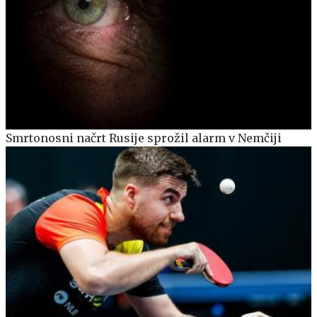
Smrtonosni načrt Rusije sprožil alarm v Nemčiji