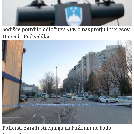
Sodišče potrdilo odločitev KPK o nasprotju interesov
Hojsa in Počivalška
Policisti zaradi streljanja na Fužinah ne bodo