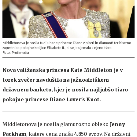
Middletonova je nosila tudi uhane princese Diane z biseri in diamanti ter biserno
zapestnico pokojne kraljice Elizabete II., ki se je ujemala z njeno tiaro.
Foto: Profimedia
Nova valižanska princesa Kate Middleton je v
torek zvečer navdušila na južnoafriškem
državnem banketu, kjer je nosila najljubšo tiaro
pokojne princese Diane Lover's Knot.
Middletonova je nosila glamurozno obleko
Jenny
Packham
, katere cena znaša 4.850 evrov. Na državni