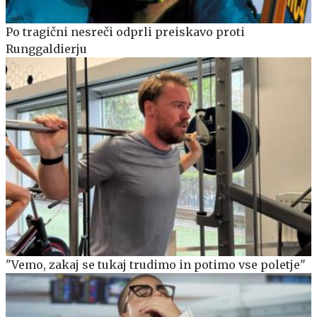
Po tragični nesreči odprli preiskavo proti
Runggaldierju
"Vemo, zakaj se tukaj trudimo in potimo vse poletje"