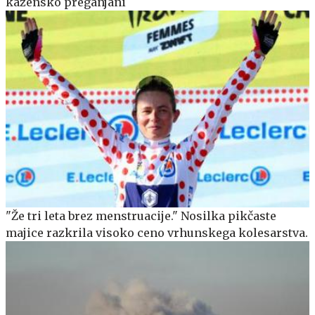
kazensko preganjani
"Že tri leta brez menstruacije." Nosilka pikčaste
majice razkrila visoko ceno vrhunskega kolesarstva.