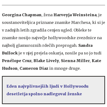
Georgina Chapman
, žena
Harveyja Weinsteina
, je
soustanoviteljica priznane znamke Marchesa, ki si je
v zadnjih letih zgradila cenjen ugled. Obleke te
znamke nosijo največje hollywoodske zvezdnice na
najbolj glamuroznih rdečih preprogah.
Sandra
Bullock
je v njej prejela oskarja, nosile pa so jo tudi
Penélope Cruz
,
Blake Lively
,
Sienna Miller
,
Kate
Hudson
,
Cameron Diaz
in mnoge druge.
Eden najvplivnejših ljudi v Hollywoodu
desetletja spolno nadlegoval ženske