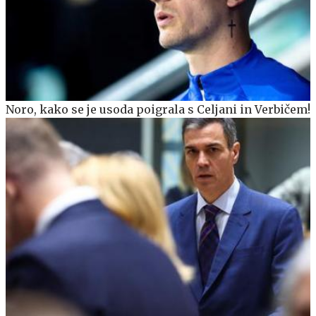
Noro, kako se je usoda poigrala s Celjani in Verbičem!