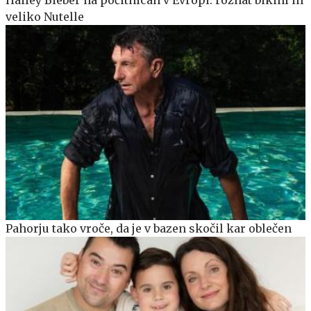
Hailey Bieber na počitnicah v Evropi: rožnat bikini in
veliko Nutelle
Pahorju tako vroče, da je v bazen skočil kar oblečen