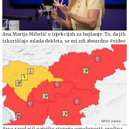
Ana Marija Mihelič o injekcijah za hujšanje: To, da jih
izkoriščajo mlada dekleta, se mi zdi absurdno #video
Arso razglasil najvišjo stopnjo ogroženosti: vročina