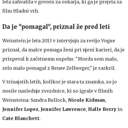
leta zahvalila v govoru za oskarja, ki ga je prejela za
film Hladni vrh.
Da je "pomagal", priznal že pred leti
Weinstein je leta 2013 v intervjuju za revijo Vogue
priznal, da malce pomaga ženi pri njeni karieri, da je
prispeval k začetnemu uspehu: "Morda sem malo,
zelo malo pomagal z Renee Zellweger," je razkril.
V trinajstih letih, kolikor je stara ta znamka, so jo
nosile naslednje zvezdnice, ki so igrale v filmih
Weinsteina: Sandra Bullock,
Nicole Kidman
,
Jennifer Lopez
,
Jennifer Lawrence
,
Halle Berry
in
Cate Blanchett
.