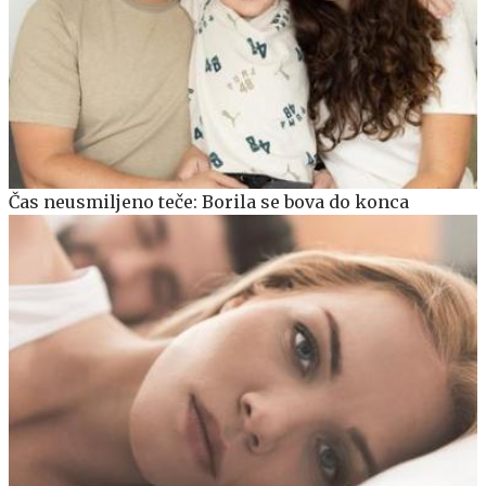
Čas neusmiljeno teče: Borila se bova do konca