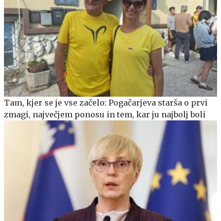
Tam, kjer se je vse začelo: Pogačarjeva starša o prvi
zmagi, največjem ponosu in tem, kar ju najbolj boli