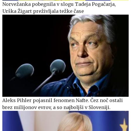
Norvežanka pobegnila v slogu Tadeja Pogačarja,
Urška Žigart preživljala težke čase
Aleks Pihler pojasnil fenomen Nafte. Čez noč ostali
brez milijonov evrov, a so najboljši v Sloveniji.