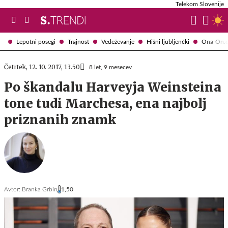
Telekom Slovenije
Lepotni posegi
Trajnost
Vedeževanje
Hišni ljubljenčki
Ona-On.
Četrtek, 12. 10. 2017, 13.50
8 let, 9 mesecev
Po škandalu Harveyja Weinsteina
tone tudi Marchesa, ena najbolj
priznanih znamk
Avtor:
Branka Grbin
1,50