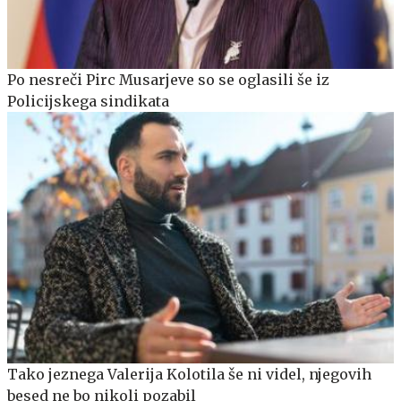
Po nesreči Pirc Musarjeve so se oglasili še iz
Policijskega sindikata
Tako jeznega Valerija Kolotila še ni videl, njegovih
besed ne bo nikoli pozabil