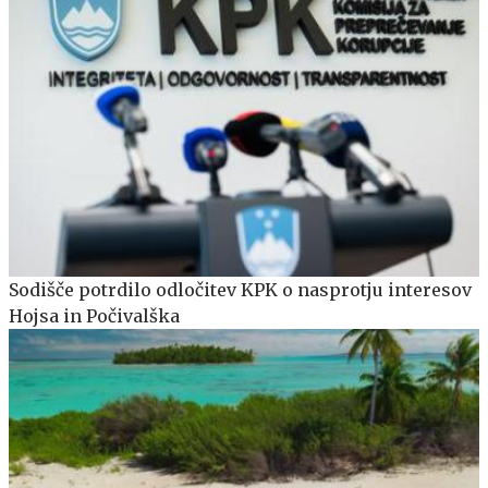
Sodišče potrdilo odločitev KPK o nasprotju interesov
Hojsa in Počivalška