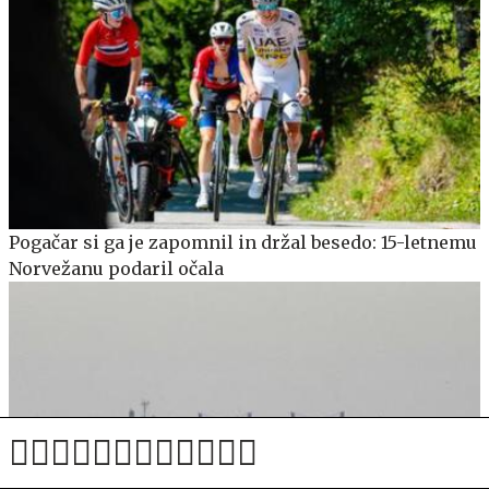
Pogačar si ga je zapomnil in držal besedo: 15-letnemu
Norvežanu podaril očala