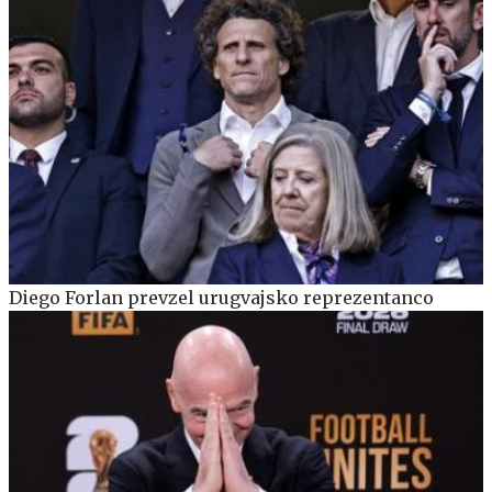
Diego Forlan prevzel urugvajsko reprezentanco