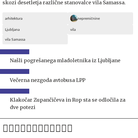
skozi desetletja različne stanovalce vila Samassa.
arhitektura
nepremičnine
Ljubljana
vila
vila Samassa
Našli pogrešanega mladoletnika iz Ljubljane
Večerna nezgoda avtobusa LPP
Klakočar Zupančičeva in Rop sta se odločila za
dve potezi