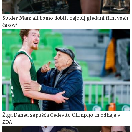
Spider-Man: ali bomo dobili najbolj gledani film vseh
časov?
Žiga Daneu zapušča Cedevito Olimpijo in odhaja v
ZDA