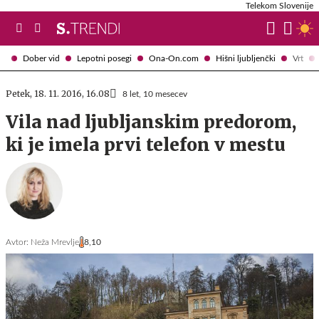
Telekom Slovenije
Dober vid
Lepotni posegi
Ona-On.com
Hišni ljubljenčki
Vrt
Petek, 18. 11. 2016, 16.08
8 let, 10 mesecev
Vila nad ljubljanskim predorom,
ki je imela prvi telefon v mestu
Avtor:
Neža Mrevlje
8,10