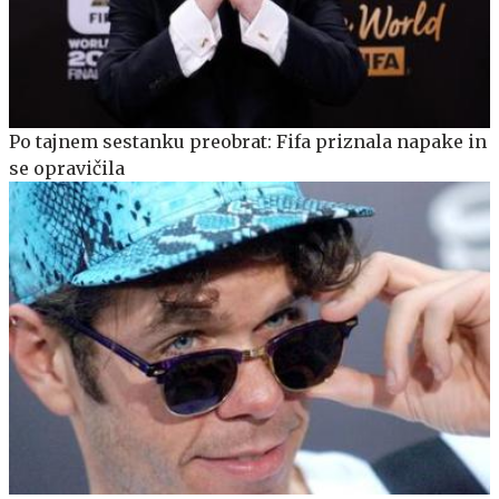
Po tajnem sestanku preobrat: Fifa priznala napake in
se opravičila