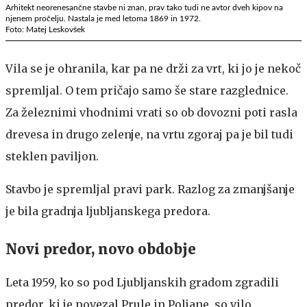
Arhitekt neorenesančne stavbe ni znan, prav tako tudi ne avtor dveh kipov na
njenem pročelju. Nastala je med letoma 1869 in 1972.
Foto: Matej Leskovšek
Vila se je ohranila, kar pa ne drži za vrt, ki jo je nekoč
spremljal. O tem pričajo samo še stare razglednice.
Za železnimi vhodnimi vrati so ob dovozni poti rasla
drevesa in drugo zelenje, na vrtu zgoraj pa je bil tudi
steklen paviljon.
Stavbo je spremljal pravi park. Razlog za zmanjšanje
je bila gradnja ljubljanskega predora.
Novi predor, novo obdobje
Leta 1959, ko so pod Ljubljanskih gradom zgradili
predor, ki je povezal Prule in Poljane, so vilo