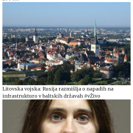
Litovska vojska: Rusija razmišlja o napadih na
infrastrukturo v baltskih državah #vŽivo