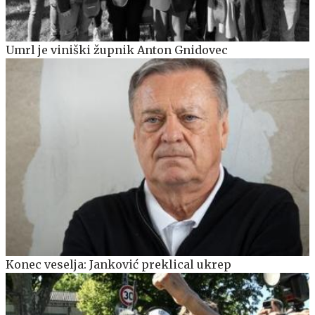
Umrl je viniški župnik Anton Gnidovec
Konec veselja: Janković preklical ukrep