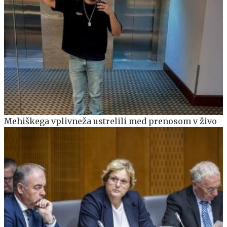
Mehiškega vplivneža ustrelili med prenosom v živo