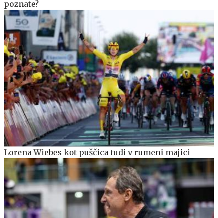
poznate?
Lorena Wiebes kot puščica tudi v rumeni majici