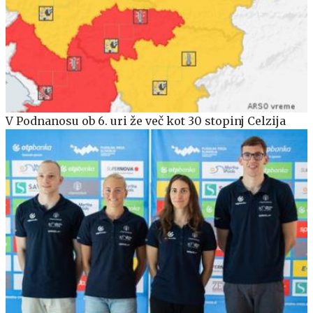
V Podnanosu ob 6. uri že več kot 30 stopinj Celzija