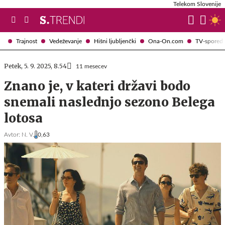
Telekom Slovenije
Trajnost
Vedeževanje
Hišni ljubljenčki
Ona-On.com
TV-spored
Petek, 5. 9. 2025, 8.54
11 mesecev
Znano je, v kateri državi bodo
snemali naslednjo sezono Belega
lotosa
Avtor:
N. V.
0,63