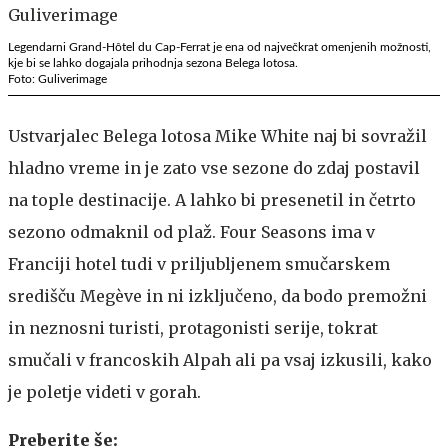
Legendarni Grand-Hôtel du Cap-Ferrat je ena od največkrat omenjenih možnosti,
kje bi se lahko dogajala prihodnja sezona Belega lotosa.
Foto: Guliverimage
Ustvarjalec Belega lotosa Mike White naj bi sovražil
hladno vreme in je zato vse sezone do zdaj postavil
na tople destinacije. A lahko bi presenetil in četrto
sezono odmaknil od plaž. Four Seasons ima v
Franciji hotel tudi v priljubljenem smučarskem
središču Megève in ni izključeno, da bodo premožni
in neznosni turisti, protagonisti serije, tokrat
smučali v francoskih Alpah ali pa vsaj izkusili, kako
je poletje videti v gorah.
Preberite še: