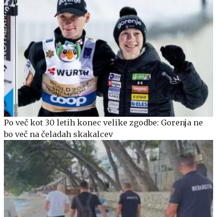
Po več kot 30 letih konec velike zgodbe: Gorenja ne
bo več na čeladah skakalcev