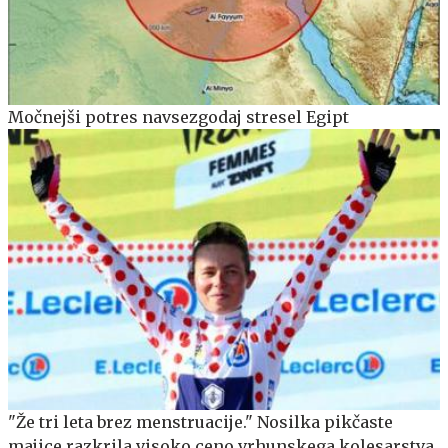
Močnejši potres navsezgodaj stresel Egipt
"Že tri leta brez menstruacije." Nosilka pikčaste
majice razkrila visoko ceno vrhunskega kolesarstva.