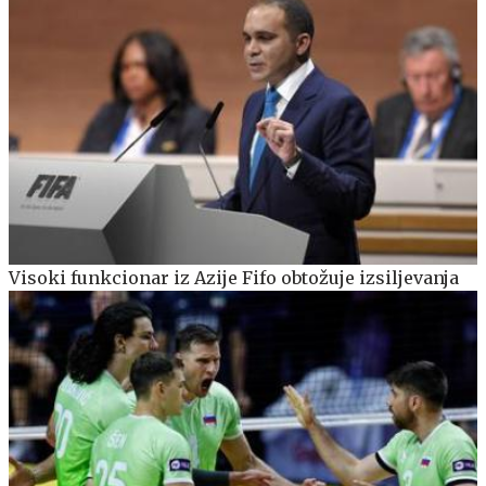
Visoki funkcionar iz Azije Fifo obtožuje izsiljevanja