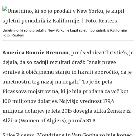
Umetnino, ki so jo prodali v New Yorku, je kupil spletni ponudnik iz Kalifornije.
Foto: Reuters
America Bonnie Brennan
, predsednica Christie's, je
dejala, da so zadnji rezultati dražb "znak prave
vrnitve k običajnemu stanju in hkrati sporočilo, da je
umetnostni trg nazaj na nogah." To je že peta
Picassova mojstrovina, ki je bila prodana za več kot
100 milijonov dolarjev. Najvišjo vrednost 179,4
milijona dolarjev je leta 2015 dosegla slika Ženske iz
Alžira (Women of Algiers), poroča STA.
Slike Picassa, Mondriana in Van Gogha so bile konec