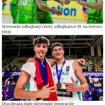
Slovenski odbojkarji četrti, odbojkarice 19. na lestvici
FIVB
Dva obraza zlate slovenske generacije