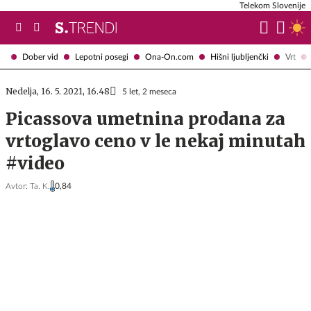
Telekom Slovenije
Dober vid
Lepotni posegi
Ona-On.com
Hišni ljubljenčki
Vrt
Nedelja, 16. 5. 2021, 16.48
5 let, 2 meseca
Picassova umetnina prodana za
vrtoglavo ceno v le nekaj minutah
#video
Avtor:
Ta. K.
0,84