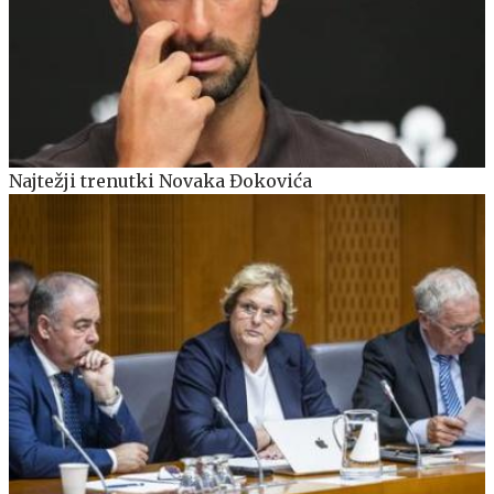
Najtežji trenutki Novaka Đokovića