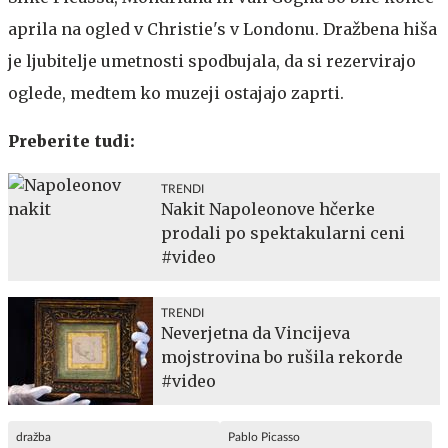
aprila na ogled v Christie's v Londonu. Dražbena hiša
je ljubitelje umetnosti spodbujala, da si rezervirajo
oglede, medtem ko muzeji ostajajo zaprti.
Preberite tudi:
TRENDI
Nakit Napoleonove hčerke
prodali po spektakularni ceni
#video
TRENDI
Neverjetna da Vincijeva
mojstrovina bo rušila rekorde
#video
dražba
Pablo Picasso