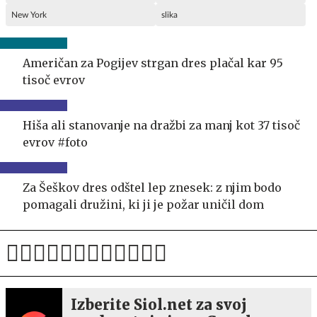
New York
slika
Američan za Pogijev strgan dres plačal kar 95
tisoč evrov
Hiša ali stanovanje na dražbi za manj kot 37 tisoč
evrov #foto
Za Šeškov dres odštel lep znesek: z njim bodo
pomagali družini, ki ji je požar uničil dom
Izberite Siol.net za svoj