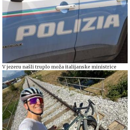
V jezeru našli truplo moža italijanske ministrice