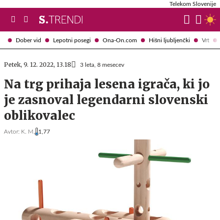
Telekom Slovenije
Dober vid
Lepotni posegi
Ona-On.com
Hišni ljubljenčki
Vrt
Petek, 9. 12. 2022, 13.18
3 leta, 8 mesecev
Na trg prihaja lesena igrača, ki jo
je zasnoval legendarni slovenski
oblikovalec
Avtor:
K. M.
1,77