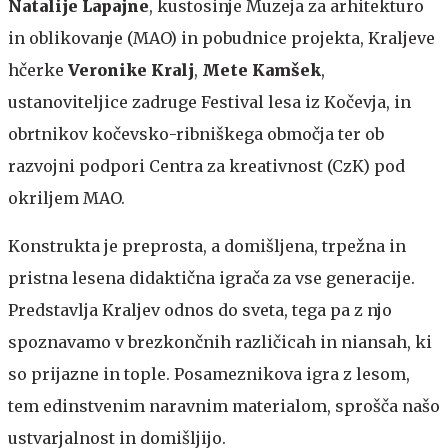
Natalije Lapajne
, kustosinje Muzeja za arhitekturo
in oblikovanje (MAO) in pobudnice projekta, Kraljeve
hčerke
Veronike Kralj
,
Mete Kamšek
,
ustanoviteljice zadruge Festival lesa iz Kočevja, in
obrtnikov kočevsko-ribniškega območja ter ob
razvojni podpori Centra za kreativnost (CzK) pod
okriljem MAO.
Konstrukta je preprosta, a domišljena, trpežna in
pristna lesena didaktična igrača za vse generacije.
Predstavlja Kraljev odnos do sveta, tega pa z njo
spoznavamo v brezkončnih različicah in niansah, ki
so prijazne in tople. Posameznikova igra z lesom,
tem edinstvenim naravnim materialom, sprošča našo
ustvarjalnost in domišljijo.