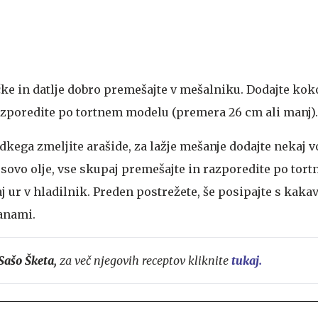
čke in datlje dobro premešajte v mešalniku. Dodajte kok
azporedite po tortnem modelu (premera 26 cm ali manj).
dkega zmeljite arašide, za lažje mešanje dodajte nekaj v
ovo olje, vse skupaj premešajte in razporedite po tortn
j ur v hladilnik. Preden postrežete, še posipajte s kaka
anami.
Sašo Šketa,
za več njegovih receptov kliknite
tukaj.