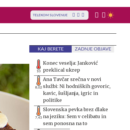
TELEKOM SLOVENIJE
KAJ BERETE
ZADNJE OBJAVE
Konec veselja: Janković
preklical ukrep
10
Ana Tavčar srečna v novi
službi: Ni hodniških govoric,
8,02
kavic, šušljanja, igric in
politike
Slovenska pevka brez dlake
na jeziku: Sem v celibatu in
7,45
sem ponosna na to