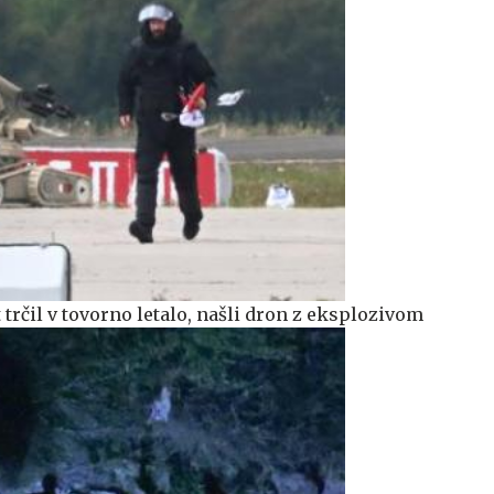
trčil v tovorno letalo, našli dron z eksplozivom