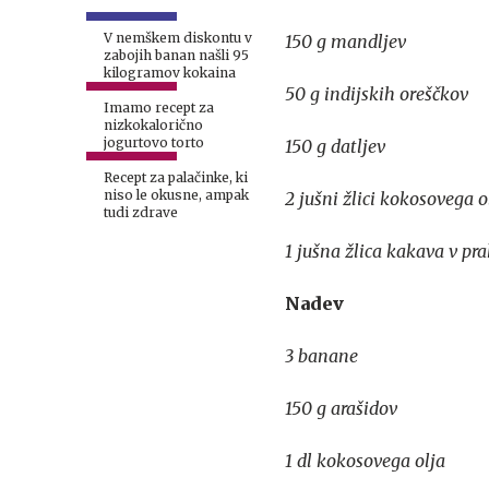
V nemškem diskontu v
150 g mandljev
zabojih banan našli 95
kilogramov kokaina
50 g indijskih oreščkov
Imamo recept za
nizkokalorično
jogurtovo torto
150 g datljev
Recept za palačinke, ki
niso le okusne, ampak
2 jušni žlici kokosovega o
tudi zdrave
1 jušna žlica kakava v pr
Nadev
3 banane
150 g arašidov
1 dl kokosovega olja