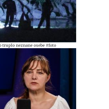
no truplo neznane osebe #foto