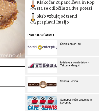
Klakočar Zupančičeva in Rop
sta se odločila za dve potezi
7,03
Skrb vzbujajoč trend
preplavil Rusijo
5,64