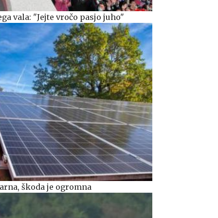
ga vala: "Jejte vročo pasjo juho"
rarna, škoda je ogromna