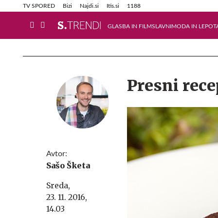
Info in obvestila
Tehnik
TV SPORED
Bizi
Najdi.si
Itis.si
1188
GLASBA IN FILM
SLAVNI
MODA IN LEPOT
Presni rece
Avtor:
Sašo Šketa
Sreda,
23. 11. 2016,
14.03