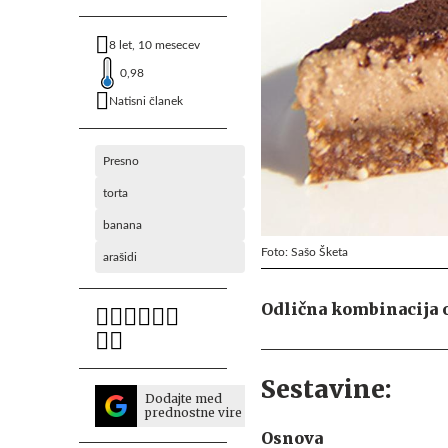
8 let, 10 mesecev
0,98
Natisni članek
Presno
torta
banana
Foto: Sašo Šketa
arašidi
Odlična kombinacija ok
Sestavine:
Dodajte med
prednostne vire
Osnova