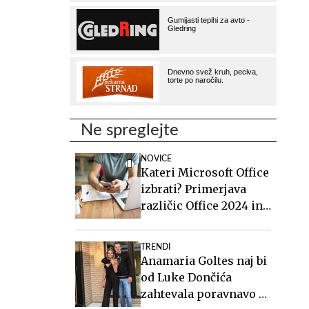
Ne spreglejte
NOVICE
Kateri Microsoft Office
izbrati? Primerjava
različic Office 2024 in
Office 2021.
TRENDI
Anamaria Goltes naj bi
od Luke Dončića
zahtevala poravnavo v