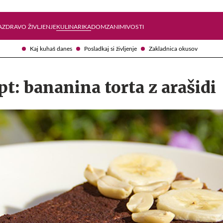
Želite prejemati e-novice?
Uživajmo pametno
A
ZDRAVO ŽIVLJENJE
KULINARIKA
DOM
ZANIMIVOSTI
Kaj kuhaš danes
Posladkaj si življenje
Zakladnica okusov
pt: bananina torta z arašidi