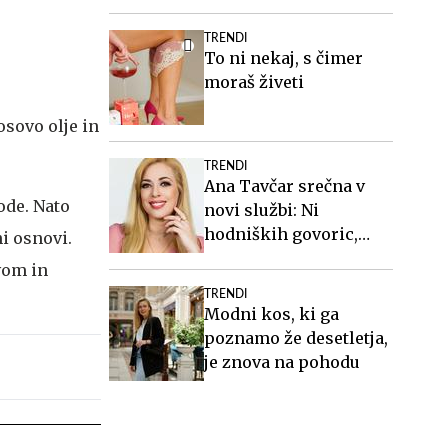
višini slabih 44
milijonov evrov
TRENDI
To ni nekaj, s čimer
moraš živeti
osovo olje in
TRENDI
Ana Tavčar srečna v
ode. Nato
novi službi: Ni
hodniških govoric,
i osnovi.
kavic, šušljanja, igric
vom in
in politike
TRENDI
Modni kos, ki ga
poznamo že desetletja,
je znova na pohodu