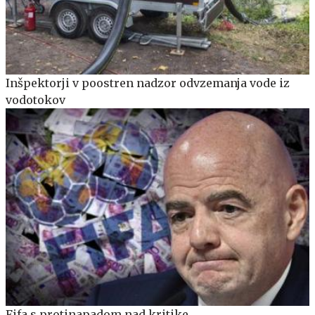
Inšpektorji v poostren nadzor odvzemanja vode iz
vodotokov
Fifa s protinapadom nad kritike