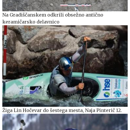
Na Gradiščanskem odkrili obsežno antično
keramičarsko delavnico
Žiga Lin Hočevar do šestega mesta, Naja Pinterič 12.