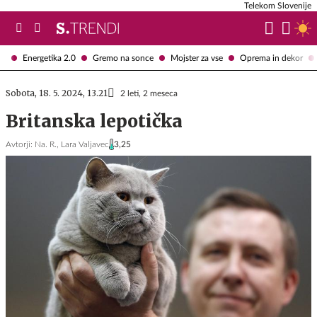
Telekom Slovenije
Energetika 2.0
Gremo na sonce
Mojster za vse
Oprema in dekor
Sobota, 18. 5. 2024, 13.21
2 leti, 2 meseca
Britanska lepotička
Avtorji:
Na. R.,
Lara Valjavec
3,25