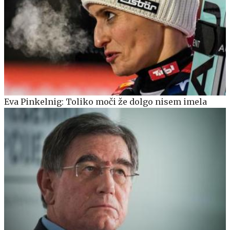
Eva Pinkelnig: Toliko moči že dolgo nisem imela