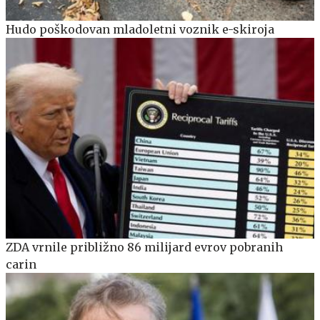
Hudo poškodovan mladoletni voznik e-skiroja
ZDA vrnile približno 86 milijard evrov pobranih
carin