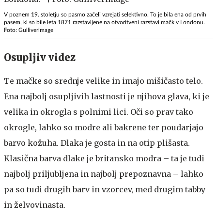
V poznem 19. stoletju so pasmo začeli vzrejati selektivno. To je bila ena od prvih
pasem, ki so bile leta 1871 razstavljene na otvoritveni razstavi mačk v Londonu.
Foto: Gulliverimage
Osupljiv videz
Te mačke so srednje velike in imajo mišičasto telo.
Ena najbolj osupljivih lastnosti je njihova glava, ki je
velika in okrogla s polnimi lici. Oči so prav tako
okrogle, lahko so modre ali bakrene ter poudarjajo
barvo kožuha. Dlaka je gosta in na otip plišasta.
Klasična barva dlake je britansko modra – ta je tudi
najbolj priljubljena in najbolj prepoznavna – lahko
pa so tudi drugih barv in vzorcev, med drugim tabby
in želvovinasta.