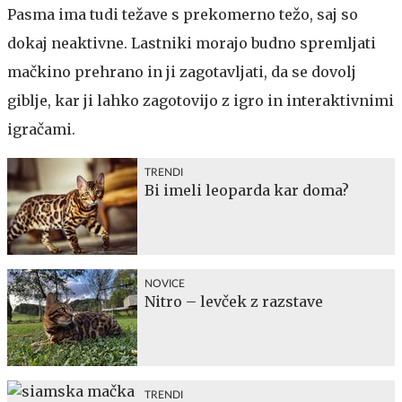
Pasma ima tudi težave s prekomerno težo, saj so
dokaj neaktivne. Lastniki morajo budno spremljati
mačkino prehrano in ji zagotavljati, da se dovolj
giblje, kar ji lahko zagotovijo z igro in interaktivnimi
igračami.
TRENDI
Bi imeli leoparda kar doma?
NOVICE
Nitro – levček z razstave
TRENDI