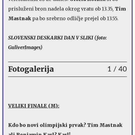
prisluženi bron nadela okrog vratu ob 13.35,
Tim
Mastnak
pa bo srebrno odličje prejel ob 13.55.
SLOVENSKI DESKARKI DAN V SLIKI (foto:
GuliverImages)
Fotogalerija
1
/ 40
VELIKI FINALE (M):
Kdo bo novi olimpijski prvak? Tim Mastnak
ali Benjamin Karl? Karl!