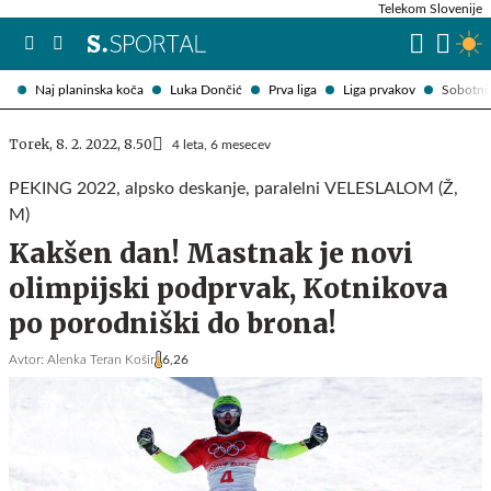
Telekom Slovenije
Naj planinska koča
Luka Dončić
Prva liga
Liga prvakov
Sobotni 
Torek, 8. 2. 2022, 8.50
4 leta, 6 mesecev
PEKING 2022, alpsko deskanje, paralelni VELESLALOM (Ž,
M)
Kakšen dan! Mastnak je novi
olimpijski podprvak, Kotnikova
po porodniški do brona!
Avtor:
Alenka Teran Košir
6,26