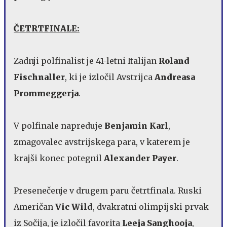
ČETRTFINALE:
Zadnji polfinalist je 41-letni Italijan
Roland
Fischnaller
, ki je izločil Avstrijca
Andreasa
Prommeggerja
.
V polfinale napreduje
Benjamin Karl
,
zmagovalec avstrijskega para, v katerem je
krajši konec potegnil
Alexander Payer
.
Presenečenje v drugem paru četrtfinala. Ruski
Američan
Vic Wild
, dvakratni olimpijski prvak
iz Sočija, je izločil favorita
Leeja Sanghooja
,