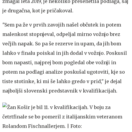
zmagal leta 2019, je nekoliko presenetila podlaga, saj
je drugačna, kot je pričakoval.
"Sem pa že v prvih zavojih našel občutek in potem
malenkost stopnjeval, odpeljal mirno vožnjo brez
večjih napak. So pa še rezerve in upam, da jih bom
lahko v finalu poiskal in jih dodal v vožnjo. Poskusil
bom napasti, najprej bom pogledal obe vožnji in
potem na podlagi analize poskušal ugotoviti, kje so
tiste stotinke, ki mi še lahko gredo v prid," je dejal
najboljši slovenski predstavnik v kvalifikacijah.