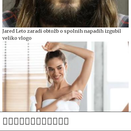
Jared Leto zaradi obtožb o spolnih napadih izgubil
veliko vlogo
Neprijeten vonj v vročih dneh? Prava izbira