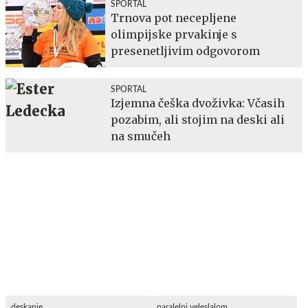
SPORTAL
Trnova pot necepljene
olimpijske prvakinje s
presenetljivim odgovorom
SPORTAL
Izjemna češka dvoživka: Včasih
pozabim, ali stojim na deski ali
na smučeh
deskanje
paralelni veleslalom