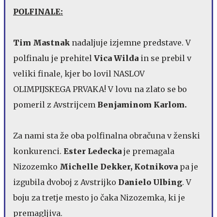
POLFINALE:
Tim Mastnak
nadaljuje izjemne predstave. V
polfinalu je prehitel
Vica Wilda
in se prebil v
veliki finale, kjer bo lovil NASLOV
OLIMPIJSKEGA PRVAKA! V lovu na zlato se bo
pomeril z Avstrijcem
Benjaminom Karlom.
Za nami sta že oba polfinalna obračuna v ženski
konkurenci.
Ester Ledecka
je premagala
Nizozemko
Michelle Dekker, Kotnikova
pa je
izgubila dvoboj z Avstrijko
Danielo Ulbing
.
V
boju za tretje mesto jo čaka Nizozemka, ki je
premagljiva.