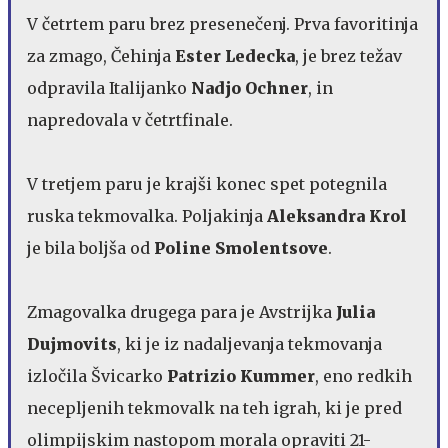
V četrtem paru brez presenečenj. Prva favoritinja
za zmago, Čehinja
Ester Ledecka
, je brez težav
odpravila Italijanko
Nadjo Ochner
,
in
napredovala v četrtfinale.
V tretjem paru je krajši konec spet potegnila
ruska tekmovalka. Poljakinja
Aleksandra Krol
je bila boljša od
Poline Smolentsove
.
Zmagovalka drugega para je Avstrijka
Julia
Dujmovits
, ki je iz nadaljevanja tekmovanja
izločila Švicarko
Patrizio Kummer
, eno redkih
necepljenih tekmovalk na teh igrah, ki je pred
olimpijskim nastopom morala opraviti 21-