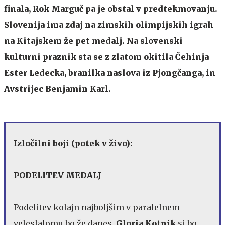
finala, Rok Marguč pa je obstal v predtekmovanju.
Slovenija ima zdaj na zimskih olimpijskih igrah
na Kitajskem že pet medalj. Na slovenski
kulturni praznik sta se z zlatom okitila Čehinja
Ester Ledecka, branilka naslova iz Pjongčanga, in
Avstrijec Benjamin Karl.
Izločilni boji (potek v živo):
PODELITEV MEDALJ
Podelitev kolajn najboljšim v paralelnem
veleslalomu bo že danes.
Gloria Kotnik
si bo