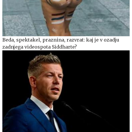
Beda, spektakel, praznina, razvrat: kaj je v ozadju
zadnjega videospota Siddharte?