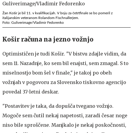
Žan Košir je bil 11. v kvalifikacijah. V boju za četrtfinale se bo pomeril z
italijanskim veteranom Rolandom Fischnallerjem.
Foto: Guliverimage/Vladimir Fedorenko
Košir računa na jezno vožnjo
Optimističen je tudi Košir. "V bistvu zdajle vidim, da
sem 11. Nazadnje, ko sem bil enajsti, sem zmagal. S to
miselnostjo bom šel v finale," je takoj po obeh
vožnjah v pogovoru za Slovensko tiskovno agencijo
povedal 37-letni deskar.
"Postavitev je taka, da dopušča tvegano vožnjo.
Mogoče sem čutil nekaj napetosti, zaradi česar noge
niso bile sproščene. Manjkalo je nekaj poskočnosti,