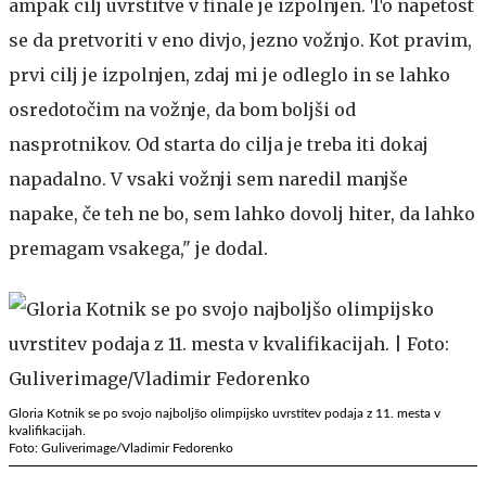
ampak cilj uvrstitve v finale je izpolnjen. To napetost
se da pretvoriti v eno divjo, jezno vožnjo. Kot pravim,
prvi cilj je izpolnjen, zdaj mi je odleglo in se lahko
osredotočim na vožnje, da bom boljši od
nasprotnikov. Od starta do cilja je treba iti dokaj
napadalno. V vsaki vožnji sem naredil manjše
napake, če teh ne bo, sem lahko dovolj hiter, da lahko
premagam vsakega," je dodal.
Gloria Kotnik se po svojo najboljšo olimpijsko uvrstitev podaja z 11. mesta v
kvalifikacijah.
Foto: Guliverimage/Vladimir Fedorenko