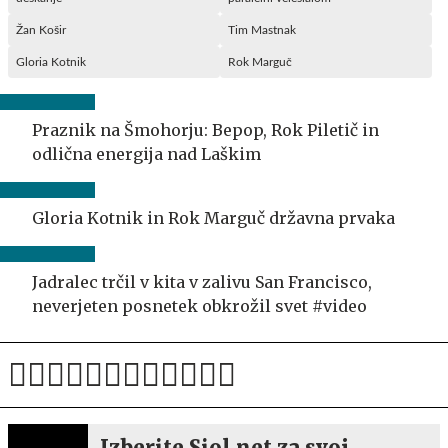
Žan Košir
Tim Mastnak
Gloria Kotnik
Rok Marguč
Praznik na Šmohorju: Bepop, Rok Piletič in
odlična energija nad Laškim
Gloria Kotnik in Rok Marguč državna prvaka
Jadralec trčil v kita v zalivu San Francisco,
neverjeten posnetek obkrožil svet #video
Izberite Siol.net za svoj