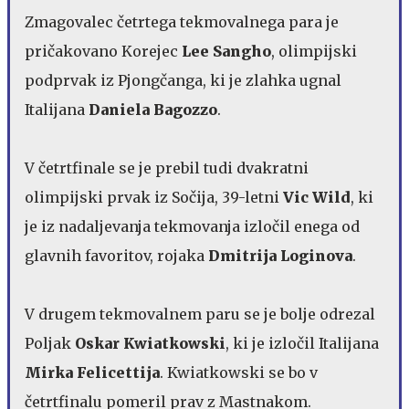
Zmagovalec četrtega tekmovalnega para je
pričakovano Korejec
Lee Sangho
, olimpijski
podprvak iz Pjongčanga, ki je zlahka ugnal
Italijana
Daniela Bagozzo
.
V četrtfinale se je prebil tudi dvakratni
olimpijski prvak iz Sočija, 39-letni
Vic Wild
, ki
je iz nadaljevanja tekmovanja izločil enega od
glavnih favoritov, rojaka
Dmitrija Loginova
.
V drugem tekmovalnem paru se je bolje odrezal
Poljak
Oskar Kwiatkowski
, ki je izločil Italijana
Mirka Felicettija
. Kwiatkowski se bo v
četrtfinalu pomeril prav z Mastnakom.