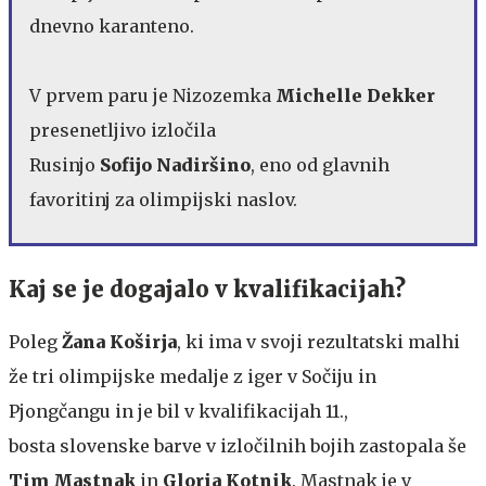
dnevno karanteno.
V prvem paru je Nizozemka
Michelle Dekker
presenetljivo izločila
Rusinjo
Sofijo Nadiršino
, eno od glavnih
favoritinj za olimpijski naslov.
Kaj se je dogajalo v kvalifikacijah?
Poleg
Žana Koširja
, ki ima v svoji rezultatski malhi
že tri olimpijske medalje z iger v Sočiju in
Pjongčangu in je bil v kvalifikacijah 11.,
bosta slovenske barve v izločilnih bojih zastopala še
Tim Mastnak
in
Gloria Kotnik
.
Mastnak
je v