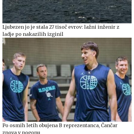
Ljubezen jo je stala 27 tisoč evrov: lažni inženir z
ladje po nakazilih izginil
Po osmih letih obujena B reprezentanca, Čančar
znova v pogonu