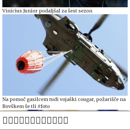
Vinicius Junior podaljšal za šest sezon
Na pomoč gasilcem tudi vojaški cougar, požarišče na
Bovškem še tli #foto