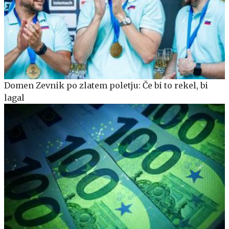
Domen Zevnik po zlatem poletju: Če bi to rekel, bi
lagal