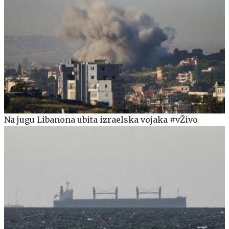
Na jugu Libanona ubita izraelska vojaka #vŽivo