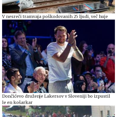
V nesreči tramvaja poškodovanih 25 ljudi, več huje
Dončićevo druženje Lakersov v Sloveniji bo izpustil
le en košarkar