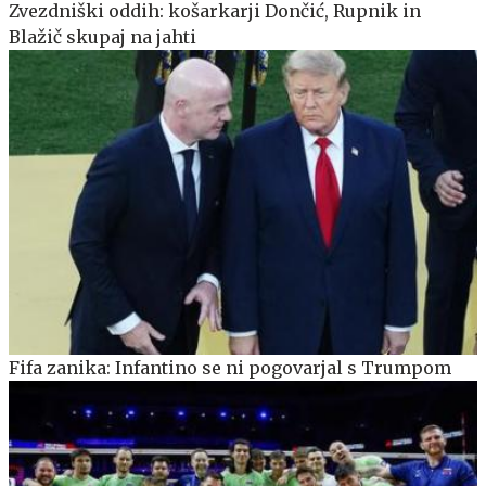
Zvezdniški oddih: košarkarji Dončić, Rupnik in
Blažič skupaj na jahti
Fifa zanika: Infantino se ni pogovarjal s Trumpom