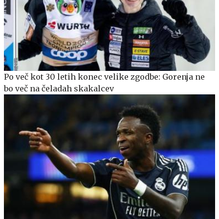
Po več kot 30 letih konec velike zgodbe: Gorenja ne
bo več na čeladah skakalcev