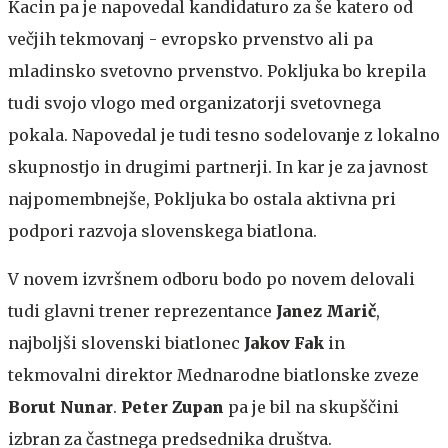
Kacin pa je napovedal kandidaturo za še katero od
večjih tekmovanj - evropsko prvenstvo ali pa
mladinsko svetovno prvenstvo. Pokljuka bo krepila
tudi svojo vlogo med organizatorji svetovnega
pokala. Napovedal je tudi tesno sodelovanje z lokalno
skupnostjo in drugimi partnerji. In kar je za javnost
najpomembnejše, Pokljuka bo ostala aktivna pri
podpori razvoja slovenskega biatlona.
V novem izvršnem odboru bodo po novem delovali
tudi glavni trener reprezentance
Janez Marič
,
najboljši slovenski biatlonec
Jakov Fak
in
tekmovalni direktor Mednarodne biatlonske zveze
Borut Nunar
.
Peter Zupan
pa je bil na skupščini
izbran za častnega predsednika društva.