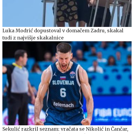
Luka Modrić dopustoval v domačem Zadru, skakal
tudi z najvišje skakalnice
Sekulić razkril seznam: vračata se Nikolić in Čančar,