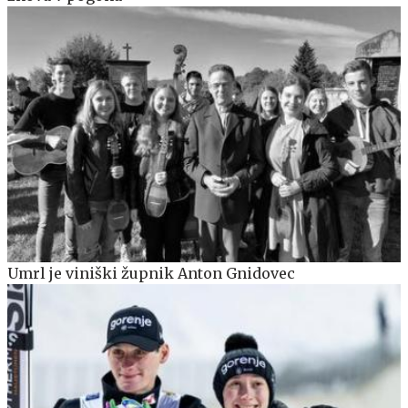
Umrl je viniški župnik Anton Gnidovec