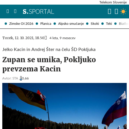
Telekom Slovenije
Zimske OI 2026
Planica
Alpsko smučanje
Skoki
Teki
Biatlo
Torek, 12. 10. 2021, 18.50
4 leta, 9 mesecev
Jelko Kacin in Andrej Šter na čelu ŠD Pokljuka
Zupan se umika, Pokljuko
prevzema Kacin
Avtor:
STA ,
0,66