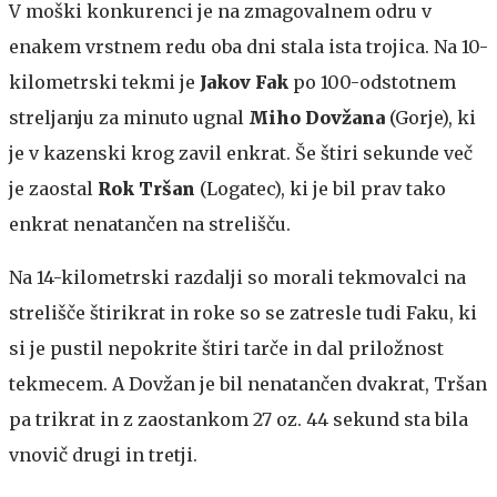
V moški konkurenci je na zmagovalnem odru v
enakem vrstnem redu oba dni stala ista trojica. Na 10-
kilometrski tekmi je
Jakov Fak
po 100-odstotnem
streljanju za minuto ugnal
Miho Dovžana
(Gorje), ki
je v kazenski krog zavil enkrat. Še štiri sekunde več
je zaostal
Rok Tršan
(Logatec), ki je bil prav tako
enkrat nenatančen na strelišču.
Na 14-kilometrski razdalji so morali tekmovalci na
strelišče štirikrat in roke so se zatresle tudi Faku, ki
si je pustil nepokrite štiri tarče in dal priložnost
tekmecem. A Dovžan je bil nenatančen dvakrat, Tršan
pa trikrat in z zaostankom 27 oz. 44 sekund sta bila
vnovič drugi in tretji.