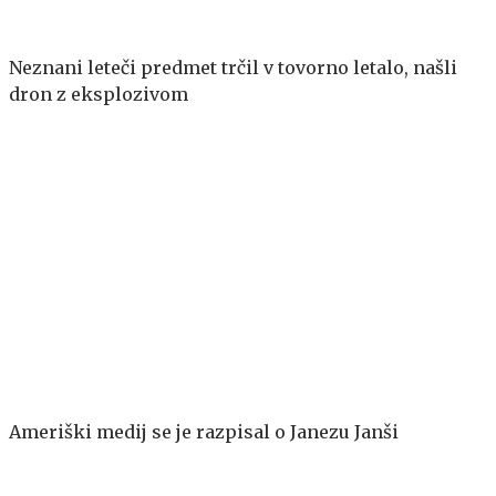
Neznani leteči predmet trčil v tovorno letalo, našli
dron z eksplozivom
Ameriški medij se je razpisal o Janezu Janši