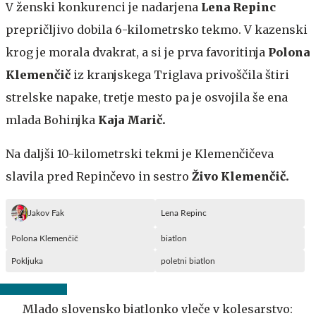
V ženski konkurenci je nadarjena
Lena Repinc
prepričljivo dobila 6-kilometrsko tekmo. V kazenski
krog je morala dvakrat, a si je prva favoritinja
Polona
Klemenčič
iz kranjskega Triglava privoščila štiri
strelske napake, tretje mesto pa je osvojila še ena
mlada Bohinjka
Kaja Marič.
Na daljši 10-kilometrski tekmi je Klemenčičeva
slavila pred Repinčevo in sestro
Živo Klemenčič.
Jakov Fak
Lena Repinc
Polona Klemenčič
biatlon
Pokljuka
poletni biatlon
Mlado slovensko biatlonko vleče v kolesarstvo: