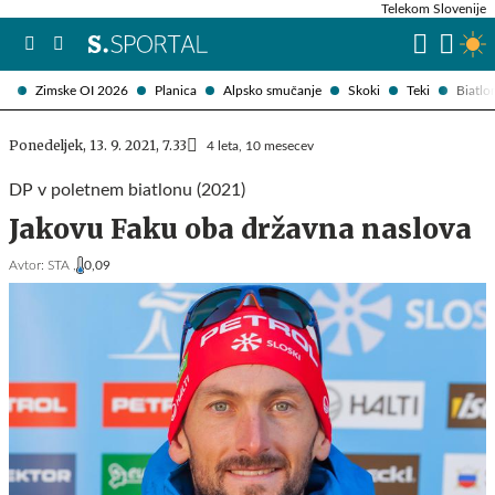
Telekom Slovenije
Zimske OI 2026
Planica
Alpsko smučanje
Skoki
Teki
Biatlo
Ponedeljek, 13. 9. 2021, 7.33
4 leta, 10 mesecev
DP v poletnem biatlonu (2021)
Jakovu Faku oba državna naslova
Avtor:
STA ,
0,09