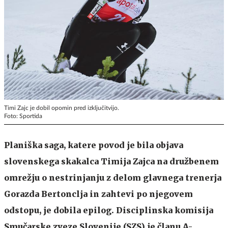
Timi Zajc je dobil opomin pred izključitvijo.
Foto: Sportida
Planiška saga, katere povod je bila objava
slovenskega skakalca Timija Zajca na družbenem
omrežju o nestrinjanju z delom glavnega trenerja
Gorazda Bertonclja in zahtevi po njegovem
odstopu, je dobila epilog. Disciplinska komisija
Smučarske zveze Slovenije (SZS) je članu A-