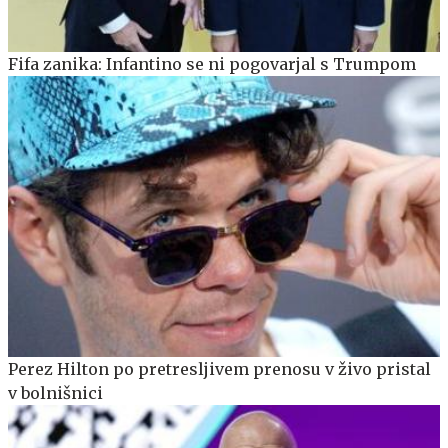
Fifa zanika: Infantino se ni pogovarjal s Trumpom
Perez Hilton po pretresljivem prenosu v živo pristal
v bolnišnici