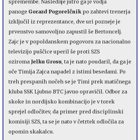
spremembe. Naslednje jutro ga je vodja
panoge
Gorazd Pogorelčnik
po zahtevi trenerja
izključil iz reprezentance, dve uri pozneje je
prvenstvo samovoljno zapustil še Bertoncelj.
Zajc je v popoldanskem pogovoru za nacionalno
televizijo puščice uperil še proti SZS
oziroma
Jelku Grosu
, ta je nato poudaril, da ga je
oče Timija Zajca napadel z istimi besedami. Po
treh prespanih nočeh se je Timi prek matičnega
kluba SSK Ljubno BTC javno opravičil. Odbor za
skoke in nordijsko kombinacijo je v torek
sprejel odločitev, da primer pred disciplinski
komisiji SZS, ta se je nato v četrtek odločila za
opomin skakalcu.