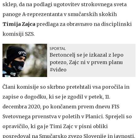
sklep, da na podlagi ugotovitev strokovnega sveta
panoge A-reprezentanta v smučarskih skokih
Timija Zajca
predlaga za obravnavo na disciplinski
komisiji SZS.
SPORTAL
Bertoncelj se je izkazal z lepo
potezo, Zajc ni v prvem planu
#video
Člani komisije so skrbno pretehtali vsa poročila in
zapise o dogodku, ki se je zgodil v petek, 11.
decembra 2020, po končanem prvem dnevu FIS
Svetovnega prvenstva v poletih v Planici. Sprejeli so
opravičilo, ki ga je Timi Zajc v pisni obliki
posredoval na Smučarsko zvezo Slovenije in javnosti.