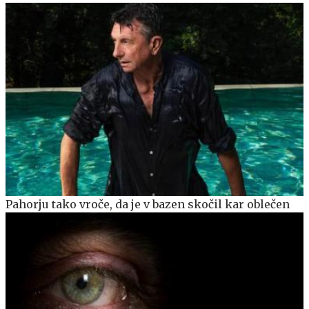
Pahorju tako vroče, da je v bazen skočil kar oblečen