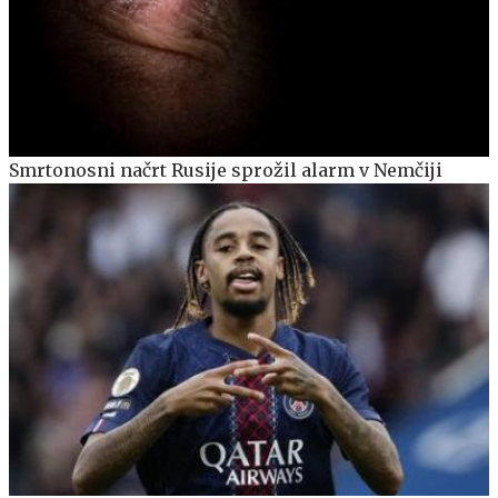
Smrtonosni načrt Rusije sprožil alarm v Nemčiji