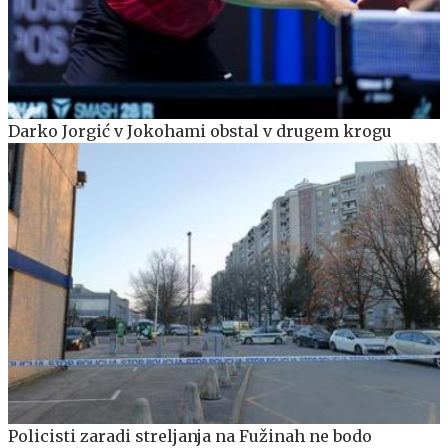
Darko Jorgić v Jokohami obstal v drugem krogu
Policisti zaradi streljanja na Fužinah ne bodo