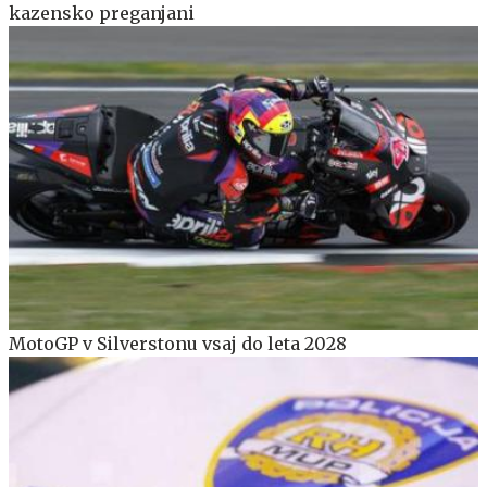
kazensko preganjani
MotoGP v Silverstonu vsaj do leta 2028