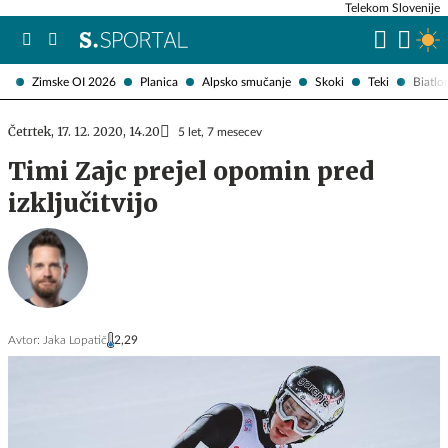
Telekom Slovenije
Zimske OI 2026
Planica
Alpsko smučanje
Skoki
Teki
Biatlo
Četrtek, 17. 12. 2020, 14.20
5 let, 7 mesecev
Timi Zajc prejel opomin pred
izključitvijo
Avtor:
Jaka Lopatič
2,29