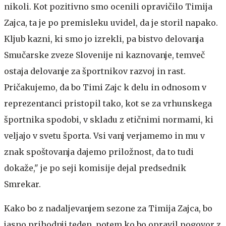
nikoli. Kot pozitivno smo ocenili opravičilo Timija
Zajca, ta je po premisleku uvidel, da je storil napako.
Kljub kazni, ki smo jo izrekli, pa bistvo delovanja
Smučarske zveze Slovenije ni kaznovanje, temveč
ostaja delovanje za športnikov razvoj in rast.
Pričakujemo, da bo Timi Zajc k delu in odnosom v
reprezentanci pristopil tako, kot se za vrhunskega
športnika spodobi, v skladu z etičnimi normami, ki
veljajo v svetu športa. Vsi vanj verjamemo in mu v
znak spoštovanja dajemo priložnost, da to tudi
dokaže," je po seji komisije dejal predsednik
Smrekar.
Kako bo z nadaljevanjem sezone za Timija Zajca, bo
jasno prihodnji teden, potem ko bo opravil pogovor z