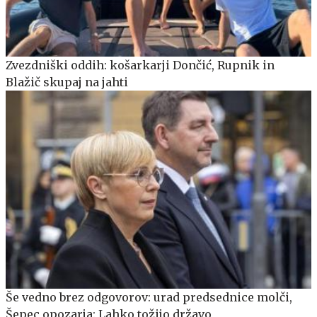
Zvezdniški oddih: košarkarji Dončić, Rupnik in
Blažič skupaj na jahti
Še vedno brez odgovorov: urad predsednice molči,
Šepec opozarja: Lahko tožijo državo