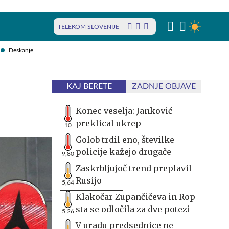
TELEKOM SLOVENIJE
Deskanje
KAJ BERETE
ZADNJE OBJAVE
Konec veselja: Janković
preklical ukrep
10
Golob trdil eno, številke
policije kažejo drugače
9,80
Zaskrbljujoč trend preplavil
Rusijo
5,64
Klakočar Zupančičeva in Rop
sta se odločila za dve potezi
5,26
V uradu predsednice ne