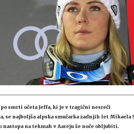
po smrti očeta Jeffa, ki je v tragični nesreči
a, se najboljša alpska smučarka zadnjih let Mikaela 
o nastopa na tekmah v Aareju še noče obljubiti.