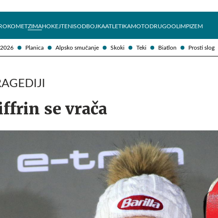
Želite prejemati e-novice?
Uživajmo pametno
ROKOMET
ZIMA
HOKEJ
TENIS
ODBOJKA
ATLETIKA
MOTO
DRUGO
OLIMPIZEM
 2026
Planica
Alpsko smučanje
Skoki
Teki
Biatlon
Prosti slog
AGEDIJI
ffrin se vrača