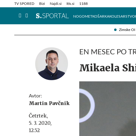
Info in obvestila
Tehnik
TV SPORED
Bizi
Najdi.si
Itis.si
1188
NOGOMET
KOŠARKA
KOLESARSTVO
Zimske OI
EN MESEC PO TR
Mikaela Shi
Avtor:
Martin Pavčnik
Četrtek,
5. 3. 2020,
12.52