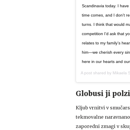
Scandinavia today. I have n
time comes, and I don’t re
turns. I think that would 
competition I’d ask that yo
relates to my family’s hea
him—we cherish every sin
here in our hearts and ou
A post shared by
Mikaela S
Globusi ji polzi
Kljub vrnitvi v smučars
tekmovalne naravnanost
zaporedni zmagi v skup