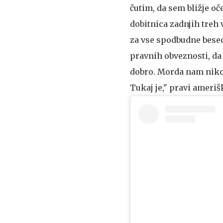
čutim, da sem bližje oče
dobitnica zadnjih treh 
za vse spodbudne besede
pravnih obveznosti, da 
dobro. Morda nam nikoli
Tukaj je," pravi ameri