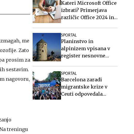
Kateri Microsoft Office
izbrati? Primerjava
različic Office 2024 in
Office 2021.
SPORTAL
o zmagah, me
Planinstvo in
alpinizem vpisana v
ozofije. Zato
register nesnovne
, pa prosim za
kulturne dediščine
ih sestavim.
Slovenije
SPORTAL
nem nagovoru,
Barcelona zaradi
migrantske krize v
Ceuti odpovedala
tekmo v Maroku
zanjo
"Na treningu