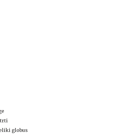
ge
trti
liki globus