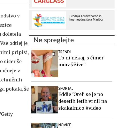
vodstvo v
erica
a doletela
Ne spreglejte
Vse odtlej je
nimi pripisi,
TRENDI
To ni nekaj, s čimer
o sicer še
moraš živeti
ančneje v
 tehničnih
ga pokala, še
SPORTAL
Eddie 'Orel' se je po
desetih letih vrnil na
skakalnico #video
NOVICE