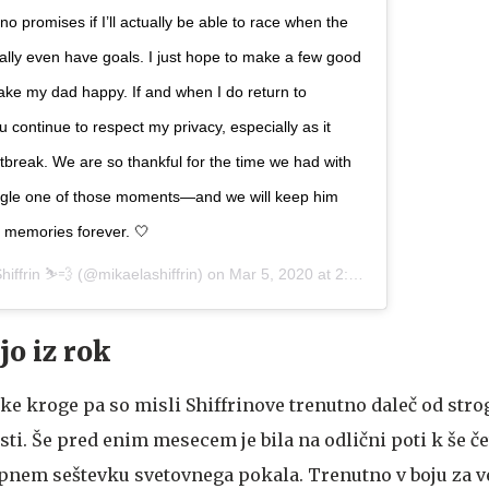
o promises if I’ll actually be able to race when the
ally even have goals. I just hope to make a few good
make my dad happy. If and when I do return to
u continue to respect my privacy, especially as it
rtbreak. We are so thankful for the time we had with
gle one of those moments—and we will keep him
r memories forever. 🤍
hiffrin ⛷💨
(@mikaelashiffrin) on
Mar 5, 2020 at 2:06am PST
jo iz rok
ke kroge pa so misli Shiffrinove trenutno daleč od stro
i. Še pred enim mesecem je bila na odlični poti k še če
nem seštevku svetovnega pokala. Trenutno v boju za ve