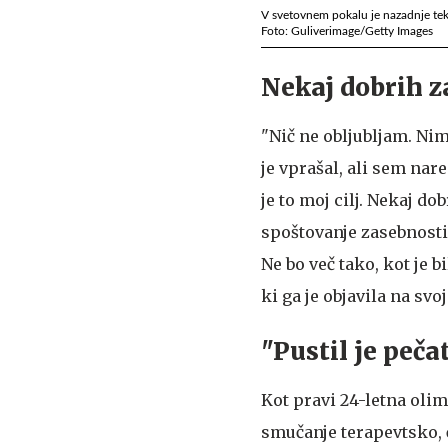
V svetovnem pokalu je nazadnje tek
Foto: Guliverimage/Getty Images
Nekaj dobrih za
"Nič ne obljubljam. Ni
je vprašal, ali sem nar
je to moj cilj. Nekaj do
spoštovanje zasebnosti
Ne bo več tako, kot je 
ki ga je objavila na sv
"Pustil je pečat
Kot pravi 24-letna olim
smučanje terapevtsko, 