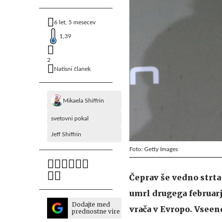
6 let, 5 mesecev
1,39
2
Natisni članek
Mikaela Shiffrin
svetovni pokal
Jeff Shiffrin
Foto: Getty Images
Čeprav še vedno strta 
umrl drugega februarj
Dodajte med
vrača v Evropo. Vseen
prednostne vire