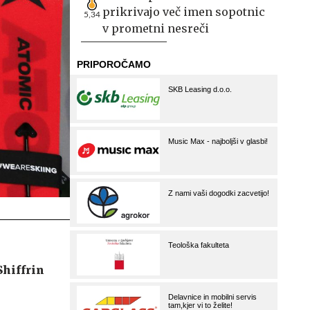
prikrivajo več imen sopotnic
5,34
v prometni nesreči
Shiffrin