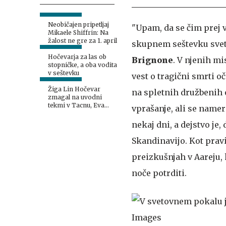
Neobičajen pripetljaj
"Upam, da se čim prej 
Mikaele Shiffrin: Na
žalost ne gre za 1. april
skupnem seštevku svet
Hočevarja za las ob
Brignone
. V njenih mi
stopničke, a oba vodita
v seštevku
vest o tragični smrti o
Žiga Lin Hočevar
na spletnih družbenih o
zmagal na uvodni
tekmi v Tacnu, Eva
vprašanje, ali se namer
Alina Hočevar druga
nekaj dni, a dejstvo je
Skandinavijo. Kot pravi
preizkušnjah v Aareju, 
noče potrditi.