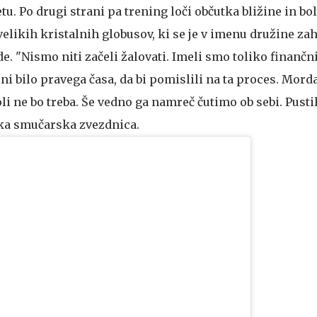
tu. Po drugi strani pa trening loči občutka bližine in bol
velikih kristalnih globusov, ki se je v imenu družine zah
. "Nismo niti začeli žalovati. Imeli smo toliko finančn
ni bilo pravega časa, da bi pomislili na ta proces. Morda 
 ne bo treba. Še vedno ga namreč čutimo ob sebi. Pustil 
ška smučarska zvezdnica.