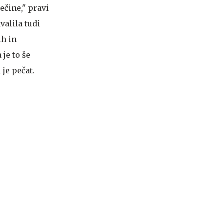
ečine," pravi
valila tudi
ih in
je to še
je pečat.